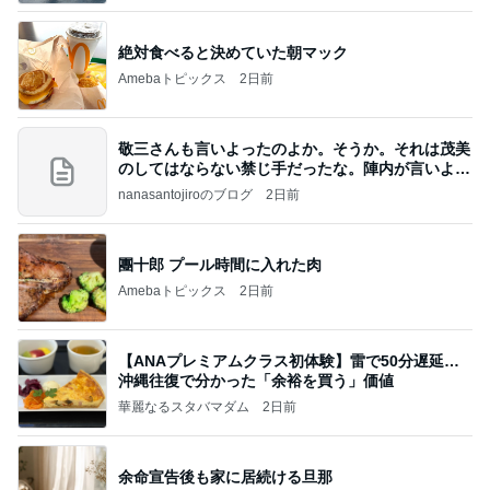
絶対食べると決めていた朝マック
Amebaトピックス
2日前
敬三さんも言いよったのよか。そうか。それは茂美
のしてはならない禁じ手だったな。陣内が言いよる
のよ
nanasantojiroのブログ
2日前
團十郎 プール時間に入れた肉
Amebaトピックス
2日前
【ANAプレミアムクラス初体験】雷で50分遅延…
沖縄往復で分かった「余裕を買う」価値
華麗なるスタバマダム
2日前
余命宣告後も家に居続ける旦那