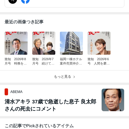
最近の画像つき記事
致知 2026年8
致知 2026年7
福岡一棟ホテル
致知 2026年6
月号 時務を識
月号 続けてこ
案件売買仲介完
号 人間を磨
る者は俊傑に在
そ道 26176
了(^^)/
く 26140
り 26211
もっと見る
ABEMA
清水アキラ 37歳で急逝した息子 良太郎
さんの死去にコメント
この記事でPickされているアイテム