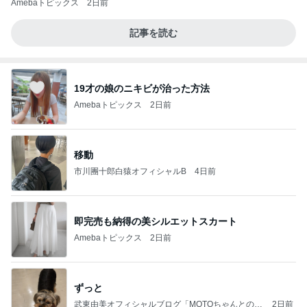
Amebaトピックス
2日前
記事を読む
19才の娘のニキビが治った方法
Amebaトピックス
2日前
移動
市川團十郎白猿オフィシャルB
4日前
即完売も納得の美シルエットスカート
Amebaトピックス
2日前
ずっと
武東由美オフィシャルブログ「MOTOちゃんとのは
2日前