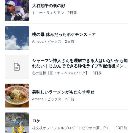
大谷翔平の裏の顔
トニー・ラエリアン
2日前
桃の母 休みだったポケモンストア
Amebaトピックス
2日前
シャーマン神人さんを理解できる人はいないかも知
れない｜じぶんでできる浄化ライブ※配信後メンバ
ー限
心の道標【旧：ヤ～ベェのブログ】
8日前
美味しいラーメンがもたらす幸せ
Amebaトピックス
2日前
ロケ
桂文枝オフィシャルブログ「トビウオの夢」Pow
13日前
ered by Ameba