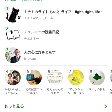
1
ミナミのライト らいと ライフ～light, right, life～
ミナミAアシュタール
2
チェルミーの読書日記
チェルミー
3
人の心に灯をともす
hiroｰsan
4
5
6
7
8
かわいいきょ
心の経営コン
ろんちゃんの
アセンショ
マルサの長女
うこちゃんブ
サルタント
ブログ
ン・ポータル
ログ
（中小企業診
断士） 日本
の心（古典）
もっと見る
研究者 白倉
信司