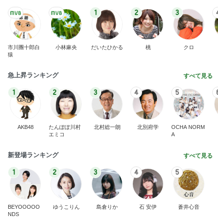
1
2
3
市川團十郎白
小林麻央
だいたひかる
桃
クロ
猿
急上昇ランキング
すべて見る
1
2
3
4
5
AKB48
たんぽぽ川村
北村総一朗
北別府学
OCHA NORM
エミコ
A
新登場ランキング
すべて見る
1
2
3
4
5
BEYOOOOO
ゆうこりん
島倉りか
石 安伊
蒼井心音
NDS