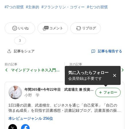
#
7つの習慣
#
主体的
#
フランクリン・コヴィー
#
七つの習慣
いいね
コメント
リブログ
3
記事を報告する
記事をシェア
前の記事
次の記事
マインドフィットネス入門/
「ビジネスモデル」の教科
気に入ったらフォロー
山田匡通 23320
書/大前研一 23318
会員登録は不要です
年間365冊×今年22年目 武道場主 兼 投資会社・コンサル会社 オーナー社長 兼 グロービス経営大学院准教授による読書日記
フォロー
小野 学
1日1冊の読書、武道稽古、ビジネスを通じ「自己変革」「自己の
弛まぬ成長」を目指す読書感想・読書記録ブログ。読書直後の振り
返り・アウトプット前提のインプットを心がけつつ、将来の自分自
本レビュージャンル 256位
身の為の検索可能なデータベースとして活用。旧「分譲マンション
屋の読書日記」