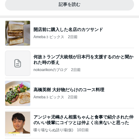
記事を読む
開店前に購入した名店のカツサンド
Amebaトピックス
2日前
何故トランプ大統領が日本円を支援するのかと聞か
れた時の答え
nokoarikonのブログ
2日前
高橋英樹 大好物だらけのコース料理
Amebaトピックス
2日前
アンジャ児嶋さん相葉ちゃんと食事で紹介された仲
のいい後輩にコイツとは仲よく出来ないと思った
喋り場ならぬ語り場(仮)
10日前