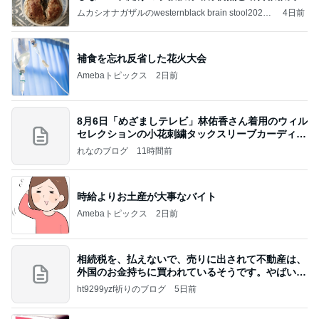
補
ムカシオナガザルのwesternblack brain stool2024
4日前
年（令和6）11月25日以来減酒断煙再開ムカシオナ
ガザル
補食を忘れ反省した花火大会
Amebaトピックス
2日前
8月6日「めざましテレビ」林佑香さん着用のウィル
セレクションの小花刺繍タックスリーブカーディガ
ン
れなのブログ
11時間前
時給よりお土産が大事なバイト
Amebaトピックス
2日前
相続税を、払えないで、売りに出されて不動産は、
外国のお金持ちに買われているそうです。やばいで
すよ
ht9299yzf祈りのブログ
5日前