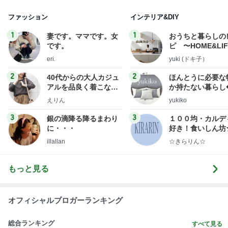
ファッション
インテリア&DIY
1
1
妻です。ママです。女
おうちと暮らしの
です。
ピ 〜HOME&LI
eri.
yuki (ドキ子）
2
2
40代からの大人カジュ
ほんとうに必要な
アルを品良く着こなす
か持たない暮らし
ファッションブログ
ep Life Simple
えりん
yukiko
ンテリアのきろく
3
3
銀の滴降る降るまわり
１００均・カルデ
に・・・
好き！食いしん坊
らりん☆のブログ
illallan
☆きらりん☆
もっと見る
オフィシャルブロガーランキング
総合ランキング
すべて見る