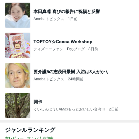
本田真凜 喜びの報告に祝福と反響
Amebaトピックス
1日前
TOPTOY☆Cocoa Workshop
ディズニーファン Dのブログ
8日前
要介護5の志茂田景樹 入浴は3人がかり
Amebaトピックス
24時間前
開卡
くいしんぼうCAMのもっとおいしい台湾!!!!
2日前
ジャンルランキング
本レビュー
20,577人参加中