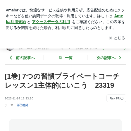
[1巻] 7つの習慣プライベートコーチ レッスン1主体的にいこ
う 23319 | 年間365冊×今年22年目 武道場主 兼 投資会社・
アプリをダウンロードして
ブログの更新通知
を受け取りまし
開く
コンサル会社 オーナー社長 兼 グロービス経営大学院准
ょう。
教授による読書日記
年間365冊×今年22年目 武道場主 兼 投資会
フォロー
社・コンサル会社 オーナー社長 兼 グロ
ービス経営大学院准教授による読書日記
前の記事へ
一覧
次の記事へ
[1巻] 7つの習慣プライベートコーチ
レッスン1主体的にいこう 23319
2023-11-14 19:33:16
テーマ：
自己啓発