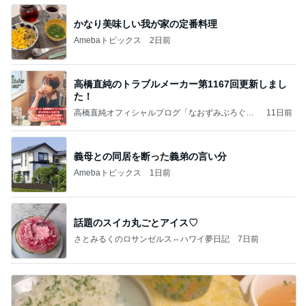
かなり美味しい我が家の定番料理
Amebaトピックス
2日前
高橋直純のトラブルメーカー第1167回更新しまし
た！
高橋直純オフィシャルブログ「なおずみぶろぐ」
11日前
Powered by Ameba
義母との同居を断った義弟の言い分
Amebaトピックス
1日前
話題のスイカ丸ごとアイス♡
さとみるくのロサンゼルス⇔ハワイ夢日記
7日前