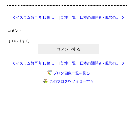
イスラム教再考 18億人が信仰する世界宗教の実相/飯山陽 24145
|
記事一覧
|
日本の戦闘者 - 現代のサムライは決してグローバリズムに屈せず/荒谷卓 24143
コメント
[
コメントする
]
コメントする
イスラム教再考 18億人が信仰する世界宗教の実相/飯山陽 24145
|
記事一覧
|
日本の戦闘者 - 現代のサムライは決してグローバリズムに屈せず/荒谷卓 24143
ブログ画像一覧を見る
このブログをフォローする