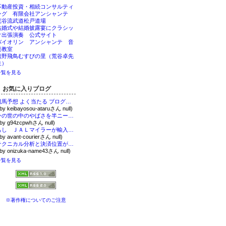
不動産投資・相続コンサルティ
ング 有限会社アンシャンテ
荒谷流武道松戸道場
結婚式や結婚披露宴にクラシッ
ク出張演奏 公式サイト
バイオリン アンシャンテ 音
楽教室
熊野飛鳥むすびの里（荒谷卓先
生）
一覧を見る
お気に入りブログ
競馬予想 よく当たる ブログサイト ～体験談を元に優良ブログサイトを厳選～
 by keibayosou-ataruさん null)
今の世の中のやばさを半ニートが説明するブログ
 by g94zcpwhさん null)
もし ＪＡＬマイラーが輸入販売をはじめたら
 by avant-courierさん null)
テクニカル分析と決済位置がわかる方法
 by onizuka-name43さん null)
一覧を見る
※著作権についてのご注意