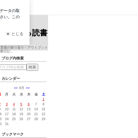
グイン
ービス経営大学院准教授による読書日記
ンサル会
授による読書
書直後の振り返り・アウトプット
書日記」
ブログ内検索
カレンダー
<<
8月
>>
日
月
火
水
木
金
土
1
2
3
4
5
6
7
8
9
10
11
12
13
14
15
6
17
18
19
20
21
22
3
24
25
26
27
28
29
0
31
ブックマーク