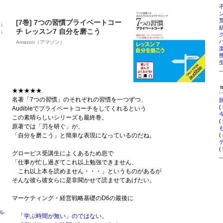
[7巻] 7つの習慣プライベートコー
位
↓
ラ
チ レッスン7 自分を磨こう
位
↓
ン
ラ
Amazon（アマゾン）
キ
ン
ン
キ
グ
ン
下
グ
降
下
降
★★★★★
名著「7つの習慣」のそれぞれの習慣を一つずつ、
(
Audibleでプライベートコーチをしてくれるという
この素晴らしいシリーズも最終巻。
(
原著では「刃を研ぐ」が、
(
「自分を磨こう」と簡単な表現になっているのだね。
(
グロービス受講生によくあるため息で
「仕事が忙し過ぎてこれ以上勉強できません、
これ以上本を読めません・・・」というものがあるが
そんな彼ら彼女らに是非聞かせて読ませてあげたい。
マーケティング・経営戦略基礎のD6の最後に
ル
「学ぶ時間が無い」のではない。