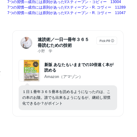
7つの習慣―成功には原則があった!/スティーブン・コビィー 13004
7つの習慣―成功には原則があった!/スティーブン・R. コヴィー 11289
7つの習慣―成功には原則があった!/スティーブン・R. コヴィー 11047
速読術／一日一冊年３６５
冊読むための技術
小野 学
新版 あなたもいままでの10倍速く本が
読める
、
ト
Amazon（アマゾン）
１日１冊年３６５冊本を読めるようになったのは、こ
の本のお陰。誰でも出来るようになるが、継続し習慣
化できるか？がポイント