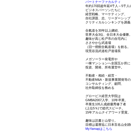
パートナーファカルティ
年約170回超年延4千人～5千人
ビジネスパーソンたちに
経営戦略、マーケティング、
自社課題、志、リーダーシップ
クリティカルシンキングを講義
合氣道を30年以上継続、
世界大会3位、全日本大会優勝
趣味が高じ松戸市の自宅内に
ささやかな武道場
（旧一燈館合氣道場）を創る。
現荒谷流武道松戸道場長
メガソーラー発電所や
一棟マンションへ全国五か所に
投資、開発、所有運営中。
不動産・相続・経営・
不動産M&A・新規事業開発等の
コンサルティング、顧問、
社外取締役を務める
グロービス経営大学院は
GMBA2007入学、10年卒業。
卒業生105人成績優秀修了者
(上位5％)で総代スピーチ。
15年アルムナイアワード受賞。
趣味は読書と山登り。
目標は還暦迄に日本百名山全踏
MyYamapはこちら