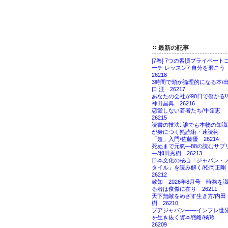
最新の記事
[7巻] 7つの習慣プライベート
ーチ レッスン7 自分を磨こ
26218
3時間で頭が論理的になる本/
口 汪 26217
あなたの会社が90日で儲かる!/
神田昌典 26216
恋愛しない若者たち/牛窪恵
26215
読書の技法: 誰でも本物の知識
が身につく熟読術・速読術
「超」入門/佐藤優 26214
死ぬまで元氣―88の読むサプ
―/和田秀樹 26213
日本文化の核心「ジャパン・
タイル」を読み解く/松岡正
26212
致知 2026年8月号 時務を
る者は俊傑に在り 26211
天下無敵をめざす生き方/内田
樹 26210
プアジャパン――インフレ世
を生き抜く資本戦略/橘玲
26209