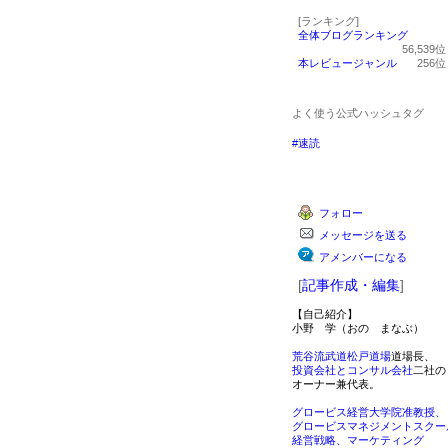
[ランキング]
全体ブログランキング
56,539
本レビュージャンル
256
よく使う公式ハッシュタグ
#速読
フォロー
メッセージを送る
アメンバーになる
[
記事作成・編集
]
【自己紹介】
小野 学（おの まなぶ）
荒谷流武道松戸道場
道場長、
投資会社とコンサル会社
二社の
オーナー兼代表。
グロービス経営大学院准教授、
グロービスマネジメントスクー
経営戦略、マーケティング