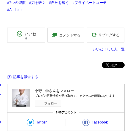
#7つの習慣
#刃を研ぐ
#自分を磨く
#プライベートコーチ
#Audible
いいね
リブログする
コメントする
コ
6
う
出
いいね！した人一覧
ポスト
記事を報告する
リ
小野 学
さんをフォロー
ス
ブログの更新情報が受け取れて、アクセスが簡単になります
剛
フォロー
識
SNSアカウント
Twitter
Facebook
界