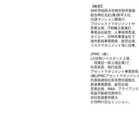
【略歴】
94年早稲田大学商学部卒業後
総合商社丸紅(株)新卒入社、
分譲マンション開発の
プロジェクトマネジメントや
営業企画、IT戦略立案遂行、
事業会社経営、人事採用育成、
ダイエー、OPA等事業会社で
海外新規事業開発、経営企画、
リスクマネジメント等に従事。
JPMC（株）
(入社時ジャスダック上場、
現東証一部上場企業)で、
社長室長、執行役員、
アセットマネジメント事業部長
(株)JPMCアセットマネジメン
代表取締役社長等歴任後独立。
新規事業開発、経営企画、
営業企画、M&A、アライアンス
収益不動産売買仲介、
自社投資案件購入
が当時の主なミッション。