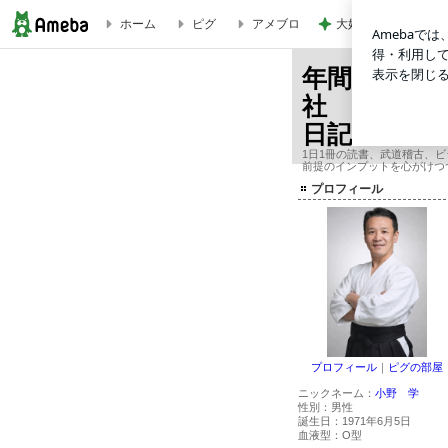
大好きなフルーツで
ホーム
ピグ
アメブロ
[7巻] 7つの習慣プライベートコーチ レッスン7 自分を磨こう 24144 | 年
年間365冊
社 オーナ
日記
1日1冊の読書、武道稽古、
前提のインプットを心がけつ
プロフィール
プロフィール
｜
ピグの部屋
ニックネーム：
小野 学
性別：
男性
誕生日：
1971年6月5日
血液型：
O型