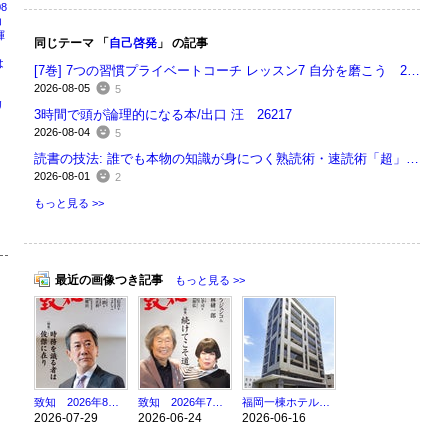
8
コ
揮
同じテーマ 「
自己啓発
」 の記事
は
[7巻] 7つの習慣プライベートコーチ レッスン7 自分を磨こう 26218
2026-08-05
5
リ
3時間で頭が論理的になる本/出口 汪 26217
周
2026-08-04
5
号
読書の技法: 誰でも本物の知識が身につく熟読術・速読術「超」入門/佐藤優 26214
2026-08-01
2
もっと見る >>
最近の画像つき記事
もっと見る >>
致知 2026年8月号 時務を識る者は俊傑に在り 26211
致知 2026年7月号 続けてこそ道 26176
福岡一棟ホテル案件売買仲介完了(^^)/
2026-07-29
2026-06-24
2026-06-16