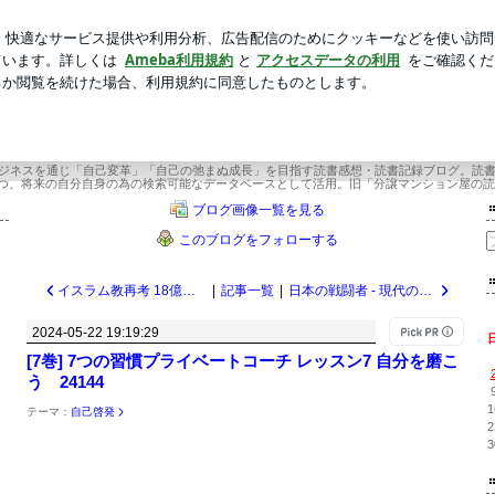
始まる夏の朝
新規登録
ロ
芸能人ブログ
人気ブログ
間365冊×今年22年目 武道場主 兼 投資会社・コンサル会社 オーナー社長 兼 グロ
×今年22年目 武道場主 兼 投資会社・コ
ー社長 兼 グロービス経営大学院准教
ビジネスを通じ「自己変革」「自己の弛まぬ成長」を目指す読書感想・読書記録ブログ。読
つ、将来の自分自身の為の検索可能なデータベースとして活用。旧「分譲マンション屋の読
ブログ画像一覧を見る
このブログをフォローする
イスラム教再考 18億人が信仰する世界宗教の実相/飯山陽 24145
|
記事一覧
|
日本の戦闘者 - 現代のサムライは決してグローバリズムに屈せず/荒谷卓 24143
2024-05-22 19:19:29
[7巻] 7つの習慣プライベートコーチ レッスン7 自分を磨こ
う 24144
1
テーマ：
自己啓発
2
3