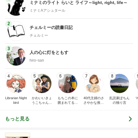
ミナミのライト らいと ライフ～light, right, life～
ミナミAアシュタール
2
チェルミーの読書日記
チェルミー
3
人の心に灯をともす
hiroｰsan
4
5
6
7
8
Librarian Night
かわいいきょ
もちこの本に
40代主婦のさ
乱読家ぽちん
bird
うこちゃんブ
囲まれてるブ
さやかな推し
の独り言
ログ
ログ
時間
もっと見る