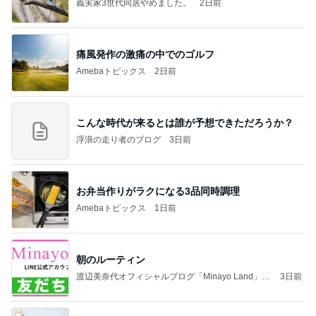
義実家3世代同居やめました。
2日前
痛風発作の激痛の中でのゴルフ
Amebaトピックス
2日前
こんな時代が来るとは誰が予想できただろうか？
浮浪の走り者のブログ
3日前
お弁当作りがラクになる3品同時調理
Amebaトピックス
1日前
朝のルーティン
渡辺美奈代オフィシャルブログ「Minayo Land」P
3日前
owered by Ameba