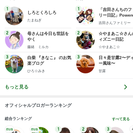
1
1
「吉田さんちのフ
しろとくろしろ
リー日記」Powere
たまねぎ
y Ameba 吉田さ
吉田さんファミリー
ミリーオフィシャ
ログ
2
2
母さんは今日も世話を
☆やまあこ☆さん
やく
ィズニー日記
藤緒 ミルカ
☆やまあこ☆
3
3
白柴 『きなこ』 のお気
日々是甘露2〜デ
楽ブログ
ー風味〜
ひろ☆みき
甘露
もっと見る
オフィシャルブロガーランキング
総合ランキング
すべて見る
1
2
3