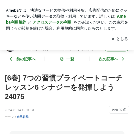
[6巻] 7つの習慣プライベートコーチ レッスン6 シナジーを発揮
しよう 24075 | 年間365冊×今年22年目 武道場主 兼 投資会
アプリをダウンロードして
ブログの更新通知
を受け取りまし
開く
社・コンサル会社 オーナー社長 兼 グロービス経営大学
ょう。
院准教授による読書日記
年間365冊×今年22年目 武道場主 兼 投資会
フォロー
社・コンサル会社 オーナー社長 兼 グロ
ービス経営大学院准教授による読書日記
前の記事へ
一覧
次の記事へ
[6巻] 7つの習慣プライベートコーチ
レッスン6 シナジーを発揮しよう
24075
2024-03-14 19:11:23
テーマ：
自己啓発