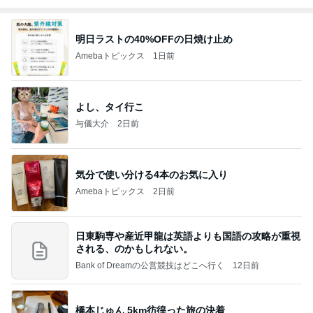
明日ラストの40%OFFの日焼け止め
Amebaトピックス
1日前
よし、タイ行こ
与儀大介
2日前
気分で使い分ける4本のお気に入り
Amebaトピックス
2日前
日東駒専や産近甲龍は英語よりも国語の攻略が重視
される、のかもしれない。
Bank of Dreamの公営競技はどこへ行く
12日前
橋本じゅん 5km彷徨った旅の決着