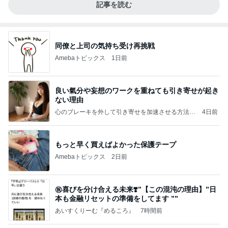
記事を読む
同僚と上司の気持ち受け再挑戦
Amebaトピックス
1日前
良い氣分や妄想のワークを重ねても引き寄せが起き
ない理由
心のブレーキを外して引き寄せを加速させる方法：
4日前
引き寄せ研究所
もっと早く買えばよかった保護テープ
Amebaトピックス
2日前
㊗️喜びを分け合える未来❣️”【この混沌の理由】”⽇
本も⾦融リセットの準備をしてます ””
あいすくりーむ『めるころ』
7時間前