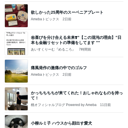
欲しかった25周年のスーベニアプレート
Amebaトピックス
2日前
㊗️喜びを分け合える未来❣️”【この混沌の理由】”⽇
本も⾦融リセットの準備をしてます ””
あいすくりーむ『めるころ』
7時間前
痛風発作の激痛の中でのゴルフ
Amebaトピックス
2日前
かっちちちちが来てくれた！おしゃれなものを持っ
て！
桃オフィシャルブログ Powered by Ameba
11日前
小柳ルミ子 ハウスから顔出す愛犬