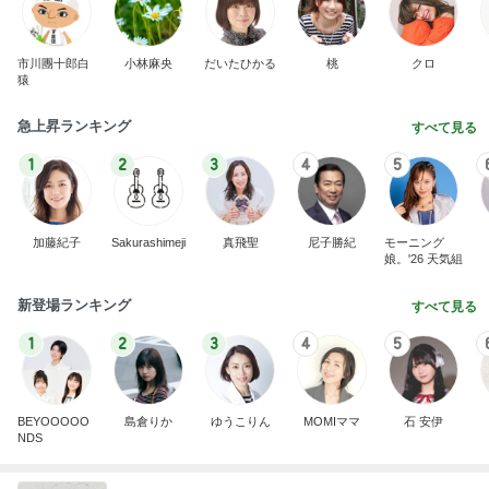
市川團十郎白
小林麻央
だいたひかる
桃
クロ
猿
急上昇ランキング
すべて見る
1
2
3
4
5
加藤紀子
Sakurashimeji
真飛聖
尼子勝紀
モーニング
娘。'26 天気組
新登場ランキング
すべて見る
1
2
3
4
5
BEYOOOOO
島倉りか
ゆうこりん
MOMIママ
石 安伊
NDS