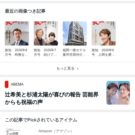
最近の画像つき記事
致知 2026年8
致知 2026年7
福岡一棟ホテル
致知 2026年6
月号 時務を識
月号 続けてこ
案件売買仲介完
号 人間を磨
る者は俊傑に在
そ道 26176
了(^^)/
く 26140
り 26211
もっと見る
ABEMA
辻希美と杉浦太陽が喜びの報告 芸能界
からも祝福の声
この記事でPickされているアイテム
Amazon（アマゾン）