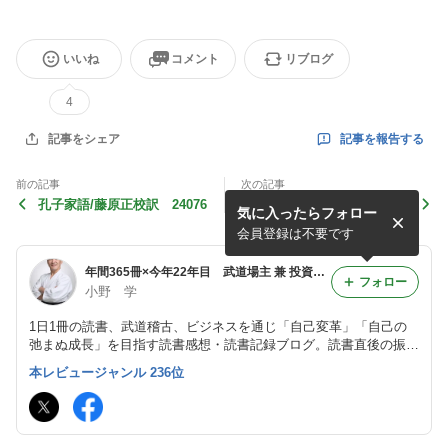
いいね
コメント
リブログ
4
記事を報告する
記事をシェア
前の記事
次の記事
孔子家語/藤原正校訳 24076
先生、どうか皆の前でほめな
気に入ったらフォロー
いで下さい―いい子症候群の
若者たち/金間大介 24074
会員登録は不要です
年間365冊×今年22年目 武道場主 兼 投資会社・コンサル会社 オーナー社長 兼 グロービス経営大学院准教授による読書日記
フォロー
小野 学
1日1冊の読書、武道稽古、ビジネスを通じ「自己変革」「自己の
弛まぬ成長」を目指す読書感想・読書記録ブログ。読書直後の振り
返り・アウトプット前提のインプットを心がけつつ、将来の自分自
本レビュージャンル 236位
身の為の検索可能なデータベースとして活用。旧「分譲マンション
屋の読書日記」