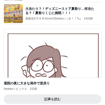
大当たり？！ディズニーストア夏祭り…何当た
る？！夏祭りくじに挑戦！！！
高校生Dヲタ Ꭰ-ᎮꭵꭹꭴのDisneyにっき！！✎ܚ
14日前
退院の夜に大きな発作で逆戻り
Amebaトピックス
2日前
記事を読む