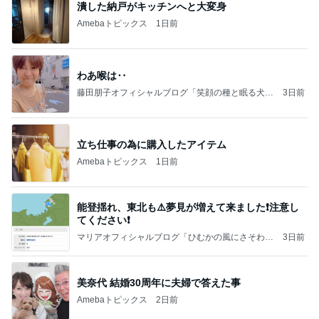
潰した納戸がキッチンへと大変身
Amebaトピックス
1日前
わあ喉は‥
藤田朋子オフィシャルブログ「笑顔の種と眠る犬」
3日前
Powered by Ameba
立ち仕事の為に購入したアイテム
Amebaトピックス
1日前
能登揺れ、東北も⚠️夢見が増えて来ました❗️注意し
てください❗️
マリアオフィシャルブログ「ひむかの風にさそわれ
3日前
て」Powered by Ameba
美奈代 結婚30周年に夫婦で答えた事
Amebaトピックス
2日前