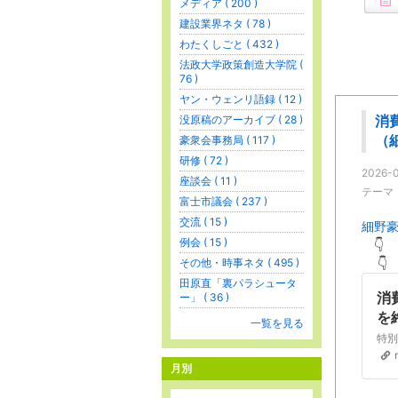
メディア ( 200 )
建設業界ネタ ( 78 )
わたくしごと ( 432 )
法政大学政策創造大学院 (
76 )
ヤン・ウェンリ語録 ( 12 )
没原稿のアーカイブ ( 28 )
消
（
豪衆会事務局 ( 117 )
研修 ( 72 )
2026-0
座談会 ( 11 )
テーマ
富士市議会 ( 237 )
交流 ( 15 )
細野
例会 ( 15 )
👇
その他・時事ネタ ( 495 )
👇
田原直「裏パラシュータ
消
ー」 ( 36 )
を
一覧を見る
月別