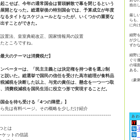
い起こせば、今年の通常国会は冒頭解散で幕を閉じるという
捻出
の展開となった。総選挙後の特別国会では、予算成立が年度
厳し
になるタイトなスケジュールとなったが、いくつかの重要な
らも
を出すことができた。
に向
細野
庁設置法、皇室典範改正、国家情報局の設置
が少
ったところですね。
ずか
細野
の最大のテーマは消費税だ】
ぐり
の場
ュンペーターは、「民主主義とは決定権を持つ者を選ぶ制
ある
だと説いた。総選挙で国民の信任を受けた高市総理が食料品
（豪
費税減税を決断した以上、与党の責任は、懸念を一つ一つ取
き、消費税減税を国民生活に役立つ形で実現することだ。
の国会を待ち受ける「4つの障壁」】
から先は有料ページ。その概略を少しだけ紹介
------------------------------------------------------------
つとは
ーケットの信認