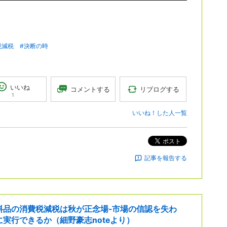
税減税
#決断の時
いいね
リブログする
コメントする
1
いいね！した人一覧
ポスト
記事を報告する
料品の消費税減税は秋が正念場-市場の信認を失わ
に実行できるか（細野豪志noteより）