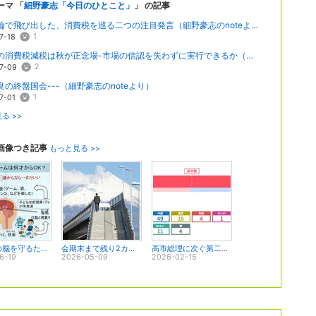
ーマ 「
細野豪志「今日のひとこと」
」 の記事
党首討論で飛び出した、消費税を巡る二つの注目発言（細野豪志のnoteより）
1
7-18
食料品の消費税減税は秋が正念場-市場の信認を失わずに実行できるか（細野豪志noteより）
2
7-09
良の終盤国会---（細野豪志のnoteより）
1
7-01
る >>
画像つき記事
もっと見る >>
子どもの脳を守るために―ネット・ゲーム依存を家庭任せにしてはならない（細野豪志のnoteより）
会期末まで残り2カ月 高市政権は三つの試練に答えを出せるのか（細野豪志のnoteより）
高市総理に次ぐ第二位の16.8万票をいただきました（細野豪志のnoteより）
6-19
2026-05-09
2026-02-15