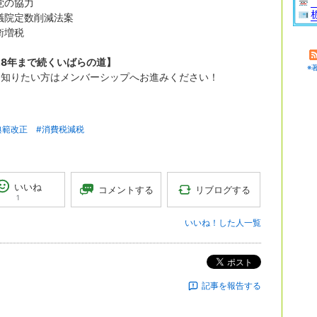
党の協力
議院定数削減法案
衛増税
28年まで続くいばらの道】
※
を知りたい方はメンバーシップへお進みください！
典範改正
#消費税減税
いいね
リブログする
コメントする
1
いいね！した人一覧
ポスト
記事を報告する