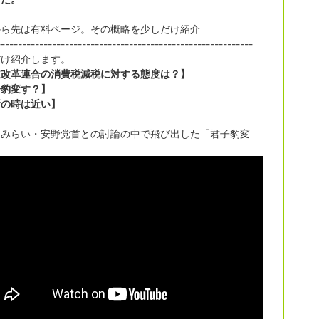
から先は有料ページ。その概略を少しだけ紹介
------------------------------------------------------------
だけ紹介します。
道改革連合の消費税減税に対する態度は？】
子豹変す？】
断の時は近い】
ムみらい・安野党首との討論の中で飛び出した「君子豹変