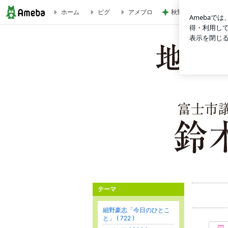
ホーム
ピグ
アメブロ
秋野暢子 日曜日も
富士市議会議員 鈴木幸司オフィシャルブログ Powered by Am
テーマ
細野豪志「今日のひとこ
と」 ( 722 )