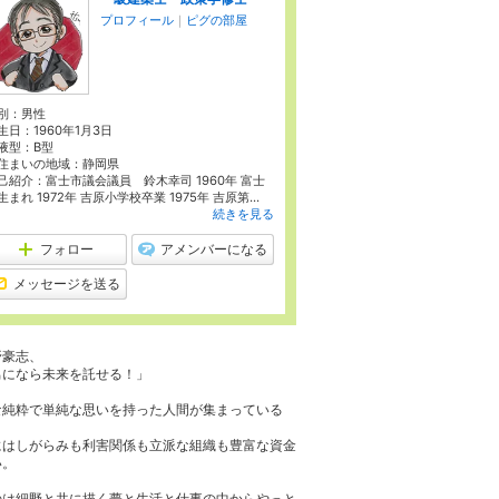
プロフィール
｜
ピグの部屋
別：
男性
生日：
1960年1月3日
液型：
B型
住まいの地域：
静岡県
己紹介：富士市議会議員 鈴木幸司 1960年 富士
生まれ 1972年 吉原小学校卒業 1975年 吉原第...
続きを見る
フォロー
アメンバーになる
メッセージを送る
野豪志、
男になら未来を託せる！」
な純粋で単純な思いを持った人間が集まっている
にはしがらみも利害関係も立派な組織も豊富な資金
い。
のは細野と共に描く夢と生活と仕事の中からやっと