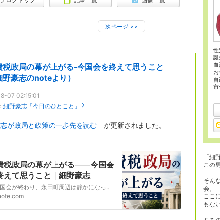
ブログトップ
記事一覧
画像一覧
次ページ
>>
性
誕
血
費税政局の幕が上がる-今国会を終えて思うこと
お
細野豪志のnoteより）
自
市
8-07 02:15:01
：
細野豪志「今日のひとこと」
豪志が政局と政策の一歩先を読む
が更新されました。
「細
費税政局の幕が上がる――今国会
この
終えて思うこと｜細野豪志
そん
特別国会が終わり、永田町周辺は静かになった。 思い起こせば、今年の通常国会は冒頭解散で幕を閉じるという異例の展開となった。総選挙後の特別国会では、予算成立が年度明けになるタイトなスケジュールとなったが、いくつかの重要な成果を出すことができた。 石破政権以来の懸案だった防災庁設置法は、野党の賛成も得て成立した。熊本地震では、多くの被災者が今なお厳しい環境に…
会。
note.com
ここ
もな
ある