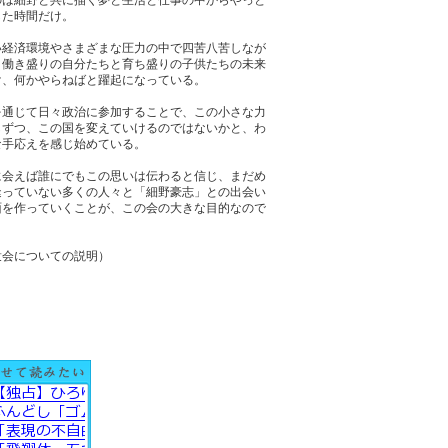
した時間だけ。
い経済環境やさまざまな圧力の中で四苦八苦しなが
、働き盛りの自分たちと育ち盛りの子供たちの未来
け、何かやらねばと躍起になっている。
を通じて日々政治に参加することで、この小さな力
しずつ、この国を変えていけるのではないかと、わ
な手応えを感じ始めている。
に会えば誰にでもこの思いは伝わると信じ、まだめ
逢っていない多くの人々と「細野豪志」との出会い
面を作っていくことが、この会の大きな目的なので
。
衆会についての説明）