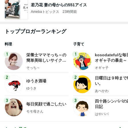
若乃花 妻の母からの551アイス
Amebaトピックス
23時間前
トップブロガーランキング
料理
子育て
1
1
栄養士ママそっち～の
kosodatefulな毎
簡単美味しいサイクル
オギャ子の暴走～
献立
そっち～
オギャ子
2
2
日曜日は９時まで
ゆうき酒場
い。
ゆうき
あべかわ
3
3
四十路シンパパの
毎日笑顔で過ごしたい
日記
モモ母さん
はやパパ