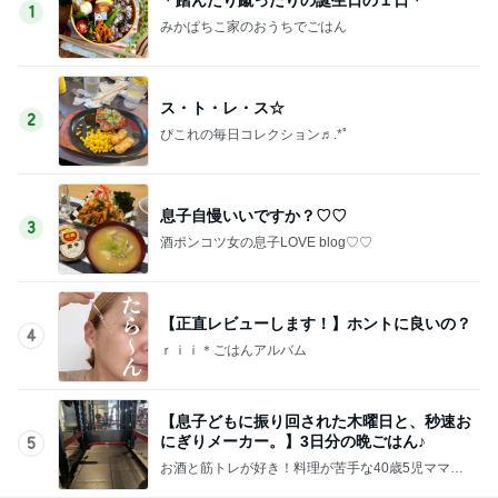
1
みかぱちこ家のおうちでごはん
ス・ト・レ・ス☆
2
ぴこれの毎日コレクション♬.*ﾟ
息子自慢いいですか？♡♡
3
酒ポンコツ女の息子LOVE blog♡♡
【正直レビューします！】ホントに良いの？
4
ｒｉｉ＊ごはんアルバム
【息子どもに振り回された木曜日と、秒速お
にぎりメーカー。】3日分の晩ごはん♪
5
お酒と筋トレが好き！料理が苦手な40歳5児ママ主
婦のブログ♪リビング集合〜！！