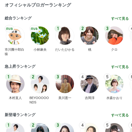
オフィシャルブロガーランキング
総合ランキング
すべて見る
1
2
3
市川團十郎白
小林麻央
だいたひかる
桃
クロ
猿
急上昇ランキング
すべて見る
1
2
3
4
5
木村直人
BEYOOOOO
美川憲一
吉岡淳
水森かおり
NDS
新登場ランキング
すべて見る
1
2
3
4
5