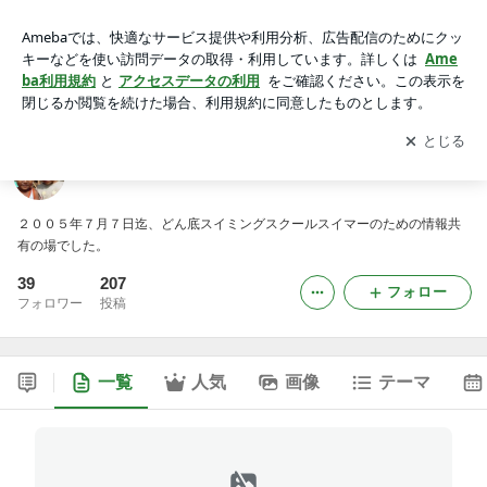
旧・どブログ
アプリをダウンロードして
ブログの更新通知
を受け取りまし
開く
ょう。
旧・どブログ
２００５年７月７日迄、どん底スイミングスクールスイマーのための情報共
有の場でした。
39
207
フォロー
フォロワー
投稿
一覧
人気
画像
テーマ