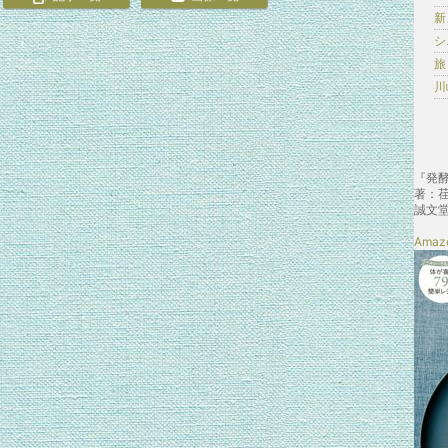
新
シ
旅 
川
『発
著：
誠文堂
Amaz