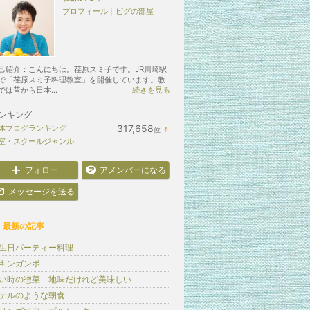
プロフィール
｜
ピグの部屋
己紹介：こんにちは。荏原スミ子です。JR川崎駅
で「荏原スミ子料理教室」を開催しています。教
では昔から日本...
続きを見る
ンキング
317,658
体ブログランキング
位
↑
ラ
室・スクールジャンル
ン
キ
ン
フォロー
アメンバーになる
グ
上
メッセージを送る
昇
最新の記事
生日パーティー料理
キンガンボ
い時の惣菜 地味だけれど美味しい
テルのような朝食