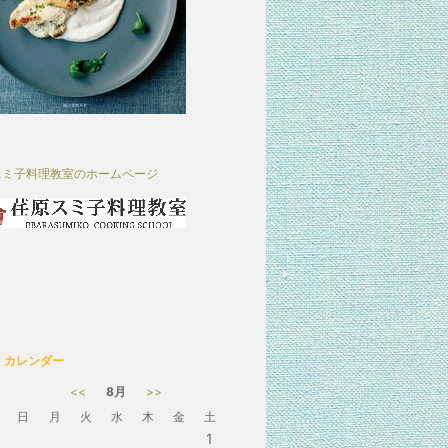
スミ子料理教室のホームページ
カレンダー
<<
8月
>>
日
月
火
水
木
金
土
1