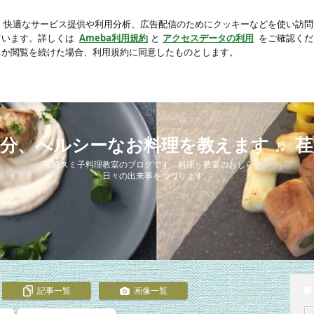
入りの手帳
芸能人ブログ
人気ブログ
新規登録
ログ
えます ♬ 荏原スミ子料理教室
分、へルシーなお料理を教えます ♬ 
荏原スミ子料理教室のブログです。料理、教室のおしらせ、
日々の出来事をつづります。
記事一覧
画像一覧