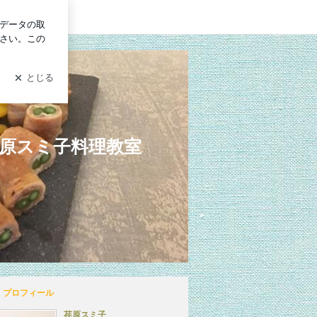
イン
荏原スミ子料理教室
プロフィール
荏原スミ子