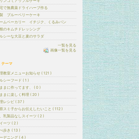
リンゴてアップルケーキ
宅で無農薬ドライハーブ作る
製 ブルーベリーケーキ
ームベーカリー イチジク、くるみパン
根のキムチドレッシング
ルシーな大豆と麦のサラダ
一覧を見る
画像一覧を見る
テーマ
理教室メニューお知らせ ( 121 )
ルシーフード ( 1 )
ままに作ってます、 ( 0 )
ままに楽しく料理 ( 20 )
理レシピ ( 37 )
原スミ子からお伝えしたいこと ( 112 )
、乳製品なしスイーツ ( 2 )
イーツ ( 2 )
べ歩き ( 13 )
ーデニング ( 4 )