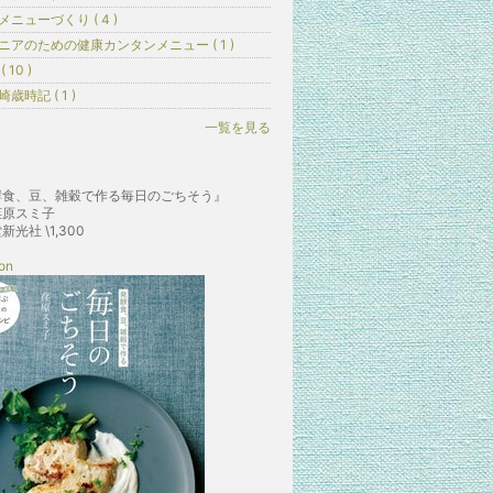
メニューづくり ( 4 )
ニアのための健康カンタンメニュー ( 1 )
( 10 )
崎歳時記 ( 1 )
一覧を見る
酵食、豆、雑穀で作る毎日のごちそう』
荏原スミ子
新光社 \1,300
on