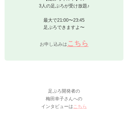
3人の足ぷろが受け放題♪
最大で21:00〜23:45
足ぷろできますよ〜
こちら
お申し込みは
足ぷろ開発者の
梅田幸子さんへの
インタビューは
こちら