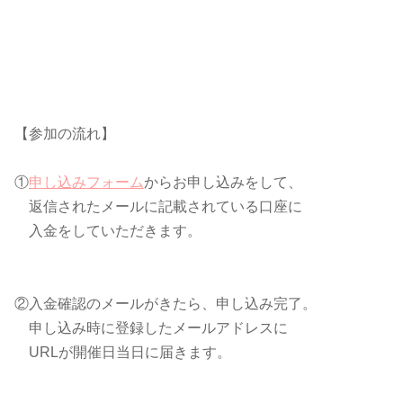
【参加の流れ】
①
申し込みフォーム
からお申し込みをして、
返信されたメールに記載されている口座に
入金をしていただきます。
②入金確認のメールがきたら、申し込み完了。
申し込み時に登録したメールアドレスに
URLが開催日当日に届きます。