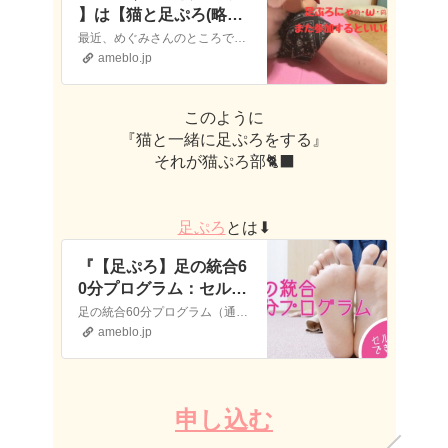
】は【猫と足ぷろ(略し
て猫ぷろ)】じゃないか
最近、めぐみさんのところで足ぷろを受けている。日中、時間が取れないのと、夜にダンスダンスレボリューション(DDR)をやったあとのクールタイムとして使っているの…
説』
ameblo.jp
このように
『猫と一緒に足ぷろをする』
それが猫ぷろ部🐈‍⬛
足ぷろ
とは⬇︎
『【足ぷろ】足の統合6
0分プログラム：セルフ
で統合。一緒に統合』
足の統合60分プログラム（通称：足ぷろ）は、梅田幸子が開発したひとりでできる足の反射の統合と発達をうながす60分のプログラム。 60分間で、16step（5…
ameblo.jp
申し込む