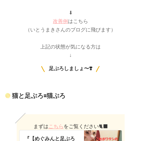
⬇︎
改善例
はこちら
（いとうまきさんのブログに飛びます）
上記の状態が気になる方は
↓
足ぷろしましょ〜❣️
猫と足ぷろ🟰猫ぷろ
​まずは
こちら
をご覧ください🐈‍⬛
『【めぐみんと足ぷろ