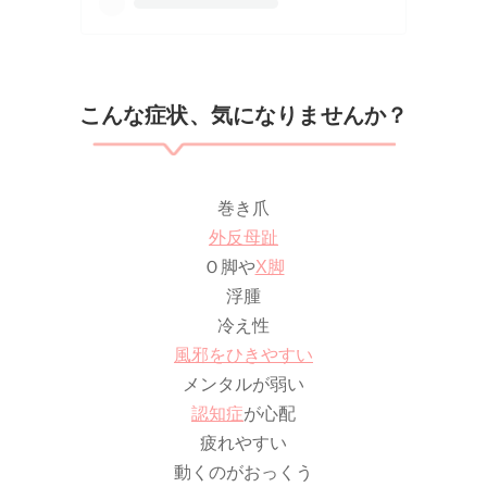
こんな症状、気になりませんか？
巻き爪
外反母趾
Ｏ脚や
X脚
浮腫
冷え性
風邪をひきやすい
メンタルが弱い
認知症
が心配
疲れやすい
動くのがおっくう