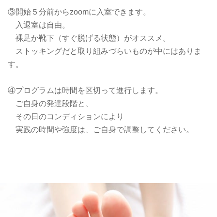
③開始５分前からzoomに入室できます。
入退室は自由。
裸足か靴下（すぐ脱げる状態）がオススメ。
ストッキングだと取り組みづらいものが中にはありま
す。
④プログラムは時間を区切って進行します。
ご自身の発達段階と、
その日のコンディションにより
実践の時間や強度は、ご自身で調整してください。