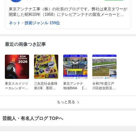
東京アンテナ工事（株）の社長のブログです。弊社は東京タワーが
開業した昭和33年（1958）にテレビアンテナの製造メーカーとし
て創業しました。
ネット・技術ジャンル 159位
最近の画像つき記事
東京スカイツリ
三矢宏社会復帰
東京アンテナ
令和7年度江戸
ーカレンダー10
第1弾、墨田区
地域BWA 【創
川区総合防災訓
周年、新湯さん
防災フェスタ20
業9年記念】
練ドローン空撮
ありがとうスペ
25：脳出血から
ブロードバン
2025.9.4：東京
シャル
奇跡の復活！
もっと見る
ド・ワイヤレ
ドローンアンテ
ス・アクセス
ナ
東京ドローン
芸能人・有名人ブログ TOPへ