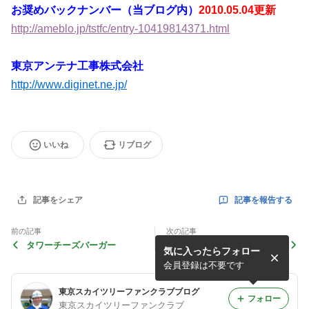
お奨めバックナンバー（当ブログ内）
2010.05.04更新
http://ameblo.jp/tstfc/entry-10419814371.html
東京アンテナ工事株式会社
http://www.diginet.ne.jp/
いいね
リブログ
記事を報告する
記事をシェア
前の記事
次の記事
タワーチーズバーガー
スカイツリー見学者のために
気に入ったらフォロー
屋上開放
会員登録は不要です
東京スカイツリーファンクラブブログ
フォロー
東京スカイツリーファンクラブ