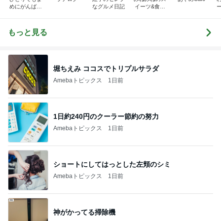
めにがんばる
なグルメ日記
イーツ&食パ
ブログ
ンブログ❤️
もっと見る
堀ちえみ ココスでトリプルサラダ
Amebaトピックス
1日前
1日約240円のクーラー節約の努力
Amebaトピックス
1日前
ショートにしてはっとした左頬のシミ
Amebaトピックス
1日前
神がかってる掃除機