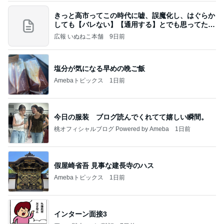
きっと高市ってこの時代に嘘、誤魔化し、はぐらか
しても【バレない】【通用する】とでも思ってたん
だろ
広報 いぬねこ本舗
9日前
塩分が気になる早めの晩ご飯
Amebaトピックス
1日前
今日の服装 ブログ読んでくれてて嬉しい瞬間。
桃オフィシャルブログ Powered by Ameba
1日前
假屋崎省吾 見事な建長寺のハス
Amebaトピックス
1日前
インターン面接3