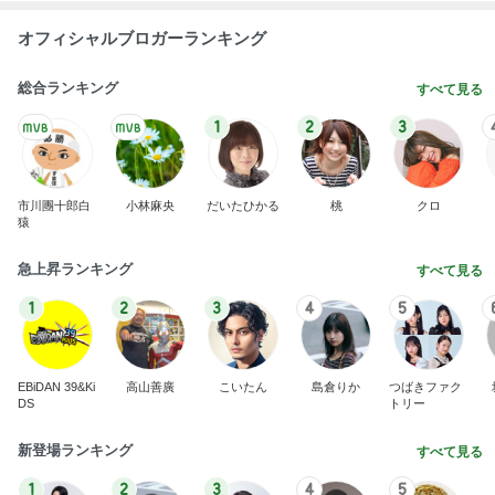
オフィシャルブロガーランキング
総合ランキング
すべて見る
1
2
3
市川團十郎白
小林麻央
だいたひかる
桃
クロ
猿
急上昇ランキング
すべて見る
1
2
3
4
5
EBiDAN 39&Ki
高山善廣
こいたん
島倉りか
つばきファク
DS
トリー
新登場ランキング
すべて見る
1
2
3
4
5