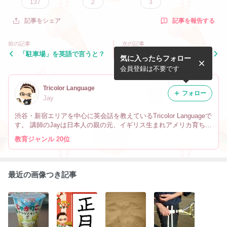
137
2
3
記事を報告する
記事をシェア
前の記事
次の記事
「駐車場」を英語で言うと？
（何かをする前に）「よく考
気に入ったらフォロー
える」を英語で言うと？
会員登録は不要です
Tricolor Language
フォロー
Jay
渋谷・新宿エリアを中心に英会話を教えているTricolor Languageで
す。 講師のJayは日本人の親の元、イギリス生まれアメリカ育ちで
す。 なので英会話だけでなく、文化や英語の微妙なニュアンスの
教育ジャンル 20位
違い、海外生活の事も教えています。
最近の画像つき記事