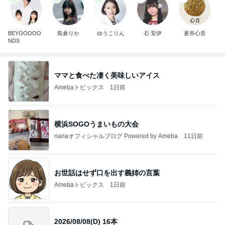
BEYOOOOO
島倉りか
ゆうこりん
石 安伊
蒼井心音
NDS
ママと食べた凄く美味しいアイス
Amebaトピックス
1日前
横浜SOGOうまいもの大会
nanaオフィシャルブログ Powered by Ameba
11日前
お世話はせず口を出す義姉の言葉
Amebaトピックス
1日前
2026/08/08(D) 16本