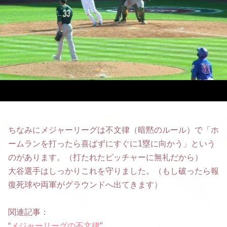
ちなみにメジャーリーグは不文律（暗黙のルール）で「ホ
ームランを打ったら喜ばずにすぐに1塁に向かう」という
のがあります。（打たれたピッチャーに無礼だから）
大谷選手はしっかりこれを守りました。（もし破ったら報
復死球や両軍がグラウンドへ出てきます）
関連記事：
“
メジャーリーグの不文律
”