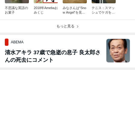
不思議な英語の
2018年Amebaお
みなさんは“Sno
テニス：スマッ
お菓子
みくじ
w Angel”を見た
シュでケガをし
事ありますか？
ないために
もっと見る
ABEMA
清水アキラ 37歳で急逝の息子 良太郎さ
んの死去にコメント