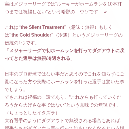
実はメジャーリーグでは“ルーキーがホームランを10本打
つまでは祝福しない”という暗黙の…ウソです…ｗ
これは
“the Silent Treatment”
（意味：無視）もしく
は
“the Cold Shoulder”
（冷遇）というメジャーリーグの
伝統の1つです。
「
メジャーリーグで初ホームランを打ってダグアウトに戻
ってきた選手は無視/冷遇される
」
日本のプロ野球ではない事だと思うのでこれを知らずにご
覧になった方や実際にホームランを打った選手は驚いた事
でしょう。
でもこれは祝福の一環であり、“これからも打っていくだ
ろうから大げさな事ではない”という意味での無視です。
（ちょっとしたイタズラ）
大谷選手のようにダグアウトで無視される場合もあれば、
選手たちがダグアウト裏へ行って誰もいなくなるという場