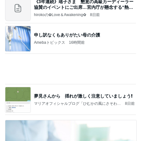
《3年連続》瑶子さま 懇意の高級カーディーラー
協賛のイベントにご出席…宮内庁が懸念する“熱心
すぎ
hirokoの✿Love＆Awakening✿
8日前
申し訳なくもありがたい母の介護
Amebaトピックス
16時間前
夢見さんから 揺れが激しく注意していましょう❗️
マリアオフィシャルブログ「ひむかの風にさそわれ
8日前
て」Powered by Ameba