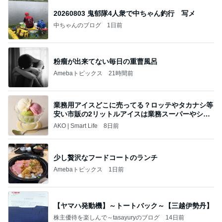
20260803 鬼郁隊4人衆で中ちゃん釣行 写メ
中ちゃんのブログ
1日前
粉瘤が出来てない毎日の重曹風呂
Amebaトピックス
21時間前
業務用アイスどこに売ってる？ロッテやタカナシ等
安い市販の2リットルアイスは業務スーパーやシャ
トレ
AKO | Smart Life
8日前
少し贅沢なフードコートのランチ
Amebaトピックス
1日前
【ヤマハ発動機】～トートバック～【三越伊勢丹】
株主優待を楽しんで～tasayuryのブログ
14日前