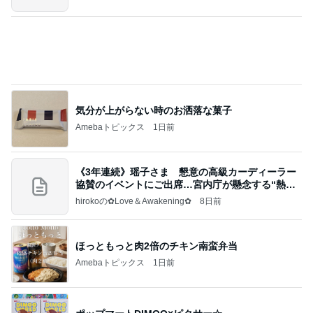
《3年連続》瑶子さま 懇意の高級カーディーラー
協賛のイベントにご出席…宮内庁が懸念する“熱心
すぎ
hirokoの✿Love＆Awakening✿
8日前
ほっともっと肉2倍のチキン南蛮弁当
Amebaトピックス
1日前
ポップマートDIMOO×ピクサー☆
ディズニーファン Dのブログ
7日前
ついにポチした人気のハイライト
Amebaトピックス
1日前