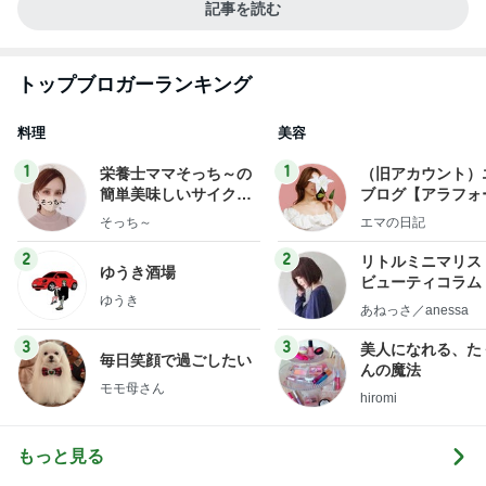
記事を読む
トップブロガーランキング
料理
美容
1
1
栄養士ママそっち～の
（旧アカウント）
簡単美味しいサイクル
ブログ【アラフォ
献立
社売却セカンドラ
そっち～
エマの日記
フ】
2
2
リトルミニマリス
ゆうき酒場
ビューティコラム 
ゆうき
little minimalist'
あねっさ／anessa
uty colum
3
3
美人になれる、た
毎日笑顔で過ごしたい
んの魔法
モモ母さん
hiromi
もっと見る