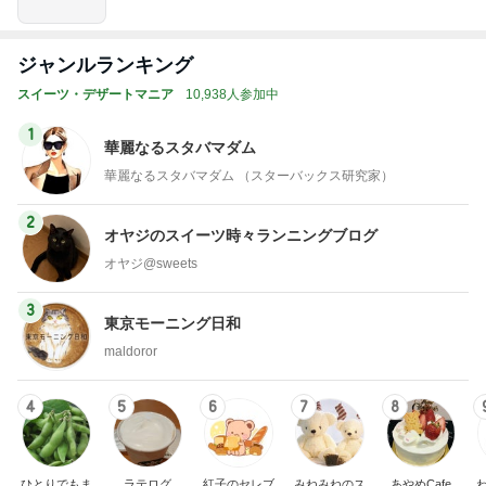
ジャンルランキング
スイーツ・デザートマニア
10,938人参加中
1
華麗なるスタバマダム
華麗なるスタバマダム （スターバックス研究家）
2
オヤジのスイーツ時々ランニングブログ
オヤジ@sweets
3
東京モーニング日和
maldoror
4
5
6
7
8
ひとりでもま
ラテログ
紅子のセレブ
みねみねのス
あやめCafe