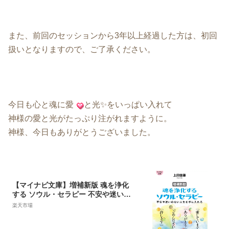
また、前回のセッションから3年以上経過した方は、初回
扱いとなりますので、ご了承ください。
今日も心と魂に愛
と光✨をいっぱい入れて
神様の愛と光がたっぷり注がれますように。
神様、今日もありがとうございました。
【マイナビ文庫】増補新版 魂を浄化
する ソウル・セラピー 不安や迷いの
ない人生を手に入れる [ 上田佳穂 ]
楽天市場