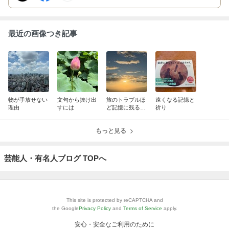
最近の画像つき記事
物が手放せない
文句から抜け出
旅のトラブルほ
遠くなる記憶と
理由
すには
ど記憶に残るの
祈り
はなぜ？人生の
ピンチを乗り越
もっと見る
えるヒント
芸能人・有名人ブログ TOPへ
This site is protected by reCAPTCHA and
the Google
Privacy Policy
and
Terms of Service
apply.
安心・安全なご利用のために