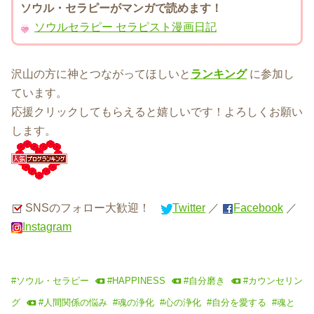
ソウル・セラピーがマンガで読めます！
ソウルセラピー セラピスト漫画日記
沢山の方に神とつながってほしいと
ランキング
に参加し
ています。
応援クリックしてもらえると嬉しいです！よろしくお願い
します。
SNSのフォロー大歓迎！
Twitter
／
Facebook
／
Instagram
#
ソウル・セラピー
#
HAPPINESS
#
自分磨き
#
カウンセリン
グ
#
人間関係の悩み
#
魂の浄化
#
心の浄化
#
自分を愛する
#
魂と