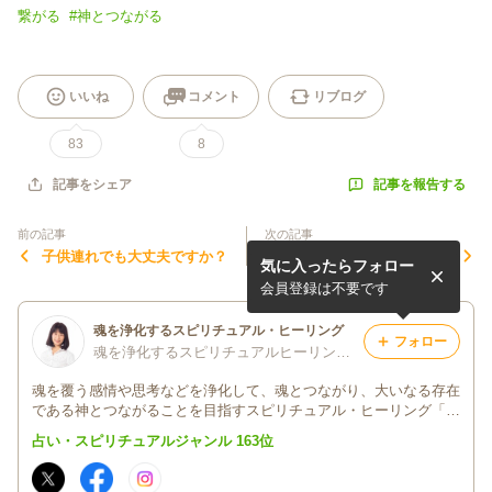
繋がる
#
神とつながる
いいね
コメント
リブログ
83
8
記事を報告する
記事をシェア
前の記事
次の記事
子供連れでも大丈夫ですか？
自分を見失いそうな時
気に入ったらフォロー
会員登録は不要です
魂を浄化するスピリチュアル・ヒーリング
フォロー
魂を浄化するスピリチュアルヒーリング 上田佳穂
魂を覆う感情や思考などを浄化して、魂とつながり、大いなる存在
である神とつながることを目指すスピリチュアル・ヒーリング「ソ
ウル･セラピー®」 神様とつながって、魂を輝かせられますように
占い・スピリチュアルジャンル 163位