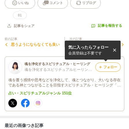
いいね
コメント
リブログ
81
記事を報告する
記事をシェア
前の記事
次の記事
思うようにならなくても良い
虫嫌いを浄化してみた
気に入ったらフォロー
ら、、、
会員登録は不要です
魂を浄化するスピリチュアル・ヒーリング
フォロー
魂を浄化するスピリチュアルヒーリング 上田佳穂
魂を覆う感情や思考などを浄化して、魂とつながり、大いなる存在
である神とつながることを目指すスピリチュアル・ヒーリング「ソ
ウル･セラピー®」 神様とつながって、魂を輝かせられますように
占い・スピリチュアルジャンル 151位
最近の画像つき記事