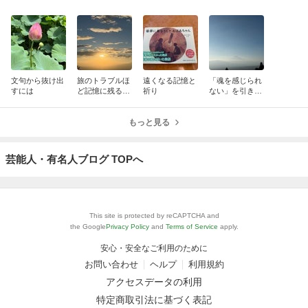
文句から抜け出
旅のトラブルほ
遠くなる記憶と
「魂を感じられ
すには
ど記憶に残るの
祈り
ない」を引き起
はなぜ？人生の
こしているも
ピンチを乗り越
の」
えるヒント
もっと見る
芸能人・有名人ブログ TOPへ
This site is protected by reCAPTCHA and
the Google
Privacy Policy
and
Terms of Service
apply.
安心・安全なご利用のために
お問い合わせ
ヘルプ
利用規約
アクセスデータの利用
特定商取引法に基づく表記