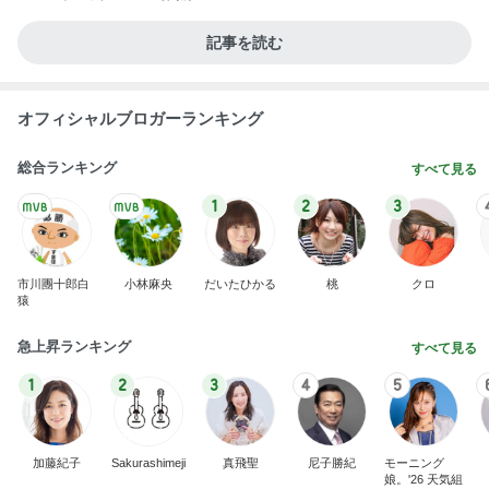
記事を読む
オフィシャルブロガーランキング
総合ランキング
すべて見る
1
2
3
市川團十郎白
小林麻央
だいたひかる
桃
クロ
猿
急上昇ランキング
すべて見る
1
2
3
4
5
加藤紀子
Sakurashimeji
真飛聖
尼子勝紀
モーニング
娘。'26 天気組