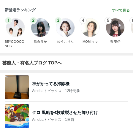
新登場ランキング
すべて見る
1
2
3
4
5
BEYOOOOO
島倉りか
ゆうこりん
MOMIママ
石 安伊
NDS
芸能人・有名人ブログ TOPへ
神がかってる掃除機
Amebaトピックス
12時間前
クロ 風船を4枚破裂させた飾り付け
Amebaトピックス
1日前