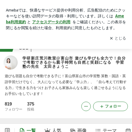
学研新庄荒川教室@富山市 遊びも学びも全力で！自分で考動
できるから親子時間も自然と笑顔になる 学習塾の先生 太田
アプリをダウンロードして
ブログの更新通知
を受け取りまし
開く
きょうこ
ょう。
ranking
教育ジャンル
833
学研新庄荒川教室@富山市 遊びも学びも全力で！自分
で考動できるから親子時間も自然と笑顔になる 学習
塾の先生 太田きょうこ
遊びも宿題も自分で考動できる子に！富山県富山市の学習塾 算数・国語・英
語学習だけでなく、 大人になっても必要な「学ぶ力」、 「自ら考えて行動す
る力」で生きる力をつけ お子さんも家族みんなも楽しく過ごせるようになる
お手伝いをしています！
819
375
フォロー
フォロワー
投稿
一覧
人気
画像
テーマ