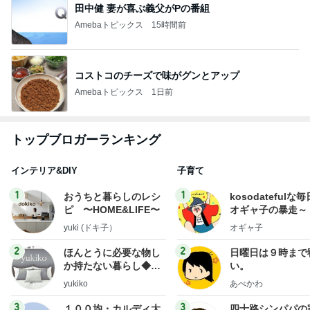
田中健 妻が喜ぶ義父がPの番組
Amebaトピックス
15時間前
コストコのチーズで味がグンとアップ
Amebaトピックス
1日前
トップブロガーランキング
インテリア&DIY
子育て
1
1
おうちと暮らしのレシ
kosodatefulな毎
ピ 〜HOME&LIFE〜
オギャ子の暴走～
yuki (ドキ子）
オギャ子
2
2
ほんとうに必要な物し
日曜日は９時まで
か持たない暮らし◆Ke
い。
ep Life Simple◆〜イ
yukiko
あべかわ
ンテリアのきろく〜
3
3
１００均・カルディ大
四十路シンパパの