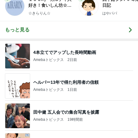
好き！食いしん坊☆き
日記
らりん☆のブログ
☆きらりん☆
はやパパ
もっと見る
4本立てでアップした長時間動画
Amebaトピックス
2日前
ヘルパー13年で得た利用者の信頼
Amebaトピックス
1日前
田中健 五人会での集合写真を披露
Amebaトピックス
19時間前