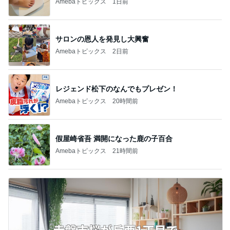
急上昇ランキング
すべて見る
1
2
3
4
5
デーモン閣下
片岡愛之助
林下清志(ビッ
沢田聖子
金沢克彦
グダディ)
新登場ランキング
すべて見る
1
2
3
4
5
BEYOOOOO
島倉りか
ゆうこりん
石 安伊
蒼井心音
NDS
芸能人・有名人ブログ TOPへ
次世代掃除機がやってきた！！