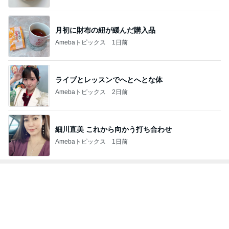
月初に財布の紐が緩んだ購入品
Amebaトピックス
1日前
ライブとレッスンでへとへとな体
Amebaトピックス
2日前
細川直美 これから向かう打ち合わせ
Amebaトピックス
1日前
トップブロガーランキング
料理
インテリア&DIY
1
1
栄養士ママそっち～の
おうちと暮らしの
簡単美味しいサイクル
ピ 〜HOME&LI