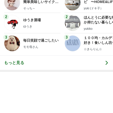
サロンの恩人を発見し大興奮
Amebaトピックス
2日前
レジェンド松下のなんでもプレゼン！
Amebaトピックス
20時間前
假屋崎省吾 満開になった鹿の子百合
Amebaトピックス
21時間前