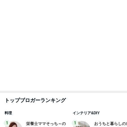
献立
そっち～
yuki (ドキ子）
2
2
ほんとうに必要な
ゆうき酒場
か持たない暮らし
ゆうき
ep Life Simple
yukiko
ンテリアのきろく
3
3
１００均・カルデ
毎日笑顔で過ごしたい
好き！食いしん坊
モモ母さん
らりん☆のブログ
☆きらりん☆
もっと見る
安めぐみ 家族での沖縄の夏休み
Amebaトピックス
2日前
だいた 減っていた息子の体重の悩み
Amebaトピックス
1日前