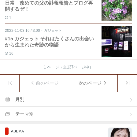
日常 改めての父の訃報報告とブログ再
開するぜ！
1
2022-11-03 16:43:00
・
ガジェット
#15 ガジェット それはたくさんの出会い
から生まれた奇跡の物語
16
1
ページ（全
137
ページ中）
前のページ
次のページ
月別
テーマ別
ABEMA