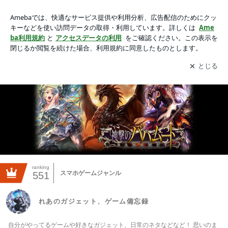
れあのガジェット、ゲーム備忘録
アプリをダウンロードして
ブログの更新通知
を受け取りまし
開く
ょう。
ranking
スマホゲームジャンル
551
れあのガジェット、ゲーム備忘録
自分がやってるゲームや好きなガジェット、日常のネタなどなど！ 思いのま