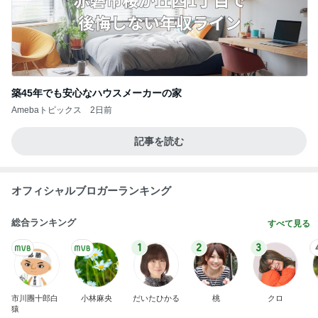
Amebaトピックス
20時間前
不思議なくらい楽しみな40代
Amebaトピックス
1日前
金貨を買いたいけど悩むタイミング
Amebaトピックス
1日前
姉妹で堪能した世界一優しい縁日
Amebaトピックス
17時間前
緩くやって61本になったご紹介
Amebaトピックス
1日前