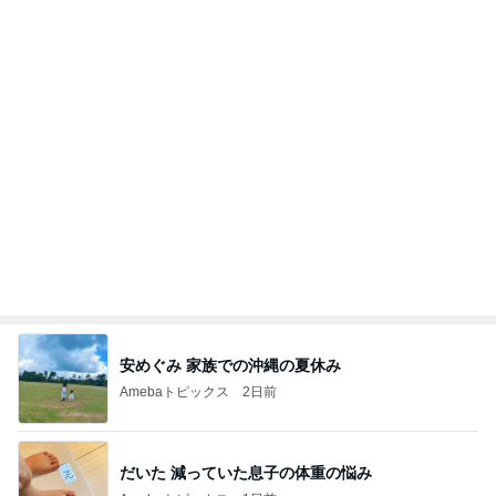
築45年でも安心なハウスメーカーの家
Amebaトピックス
2日前
記事を読む
オフィシャルブロガーランキング
総合ランキング
すべて見る
1
2
3
市川團十郎白
小林麻央
だいたひかる
桃
クロ
猿