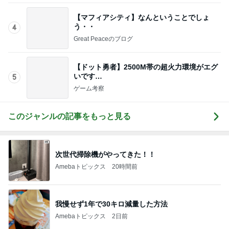
Amebaトピックス
22時間前
記事を読む
自分のお金を取り戻すための超手間
Amebaトピックス
2日前
人身事故で電車が停まり別々で帰宅
Amebaトピックス
1日前
立派でも処分に困る桐のタンス
Amebaトピックス
1日前
チャリティーTシャツと息子の購入品
Amebaトピックス
1日前