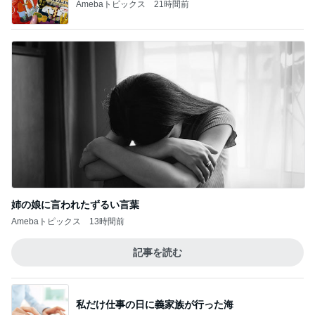
Timbre.– Sew Bonds. See New Worlds.
【マフィアシティ】なんということでしょ
う・・
4
Great Peaceのブログ
【ドット勇者】2500M帯の超火力環境がエグ
いです…
5
ゲーム考察
このジャンルの記事をもっと見る
次世代掃除機がやってきた！！
Amebaトピックス
20時間前
我慢せず1年で30キロ減量した方法