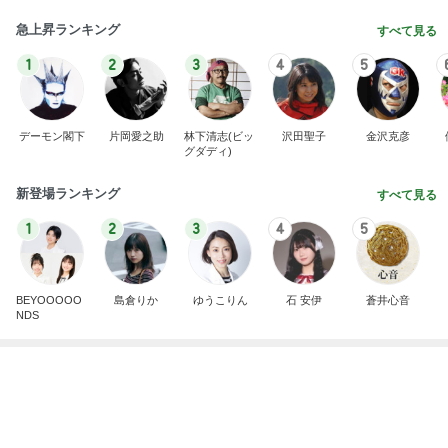
沢山もらった服を片付けた押入れ
Amebaトピックス
1日前
記事を読む
ホテルのあちこちにある25周年装飾
Amebaトピックス
1日前