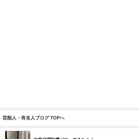
長女と食べたダントツ一位の天ぷら
Amebaトピックス
1日前
山田 幻想的な竹林で不思議体験
Amebaトピックス
9時間前
頂いた珍しいお味の可愛いパッケージ
Amebaトピックス
21時間前