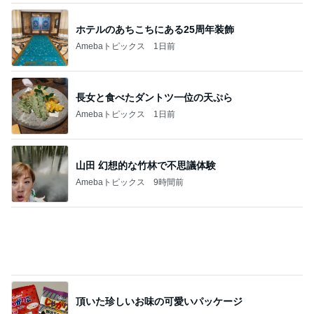
薬丸裕英 焼肉シメのビビン冷麺
Amebaトピックス
1日前
ジャンル人気記事ランキング
スマホゲーム
【アイナナ】バディナナvol.4イベお疲れ様で
した！
1
Timbre.– Sew Bonds. See New Worlds.
【ぱずりべ】今年のハムくん、捕まえられな
いかも(TдT)
2
❀好きを花束に【Daily Life】
【アイナナ】バディナナvol.4イベ6日目ボー
ダー
3