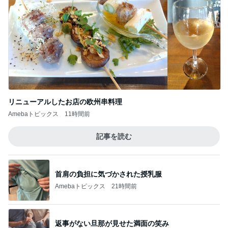
次世代掃除機がやってきた！！
Amebaトピックス
20時間前
思ったより硬くなかった久々の品
Amebaトピックス
1日前
売り切れでリベンジした桃のタルト
Amebaトピックス
1日前
薬剤師に相談した便秘薬の使い方
Amebaトピックス
1日前