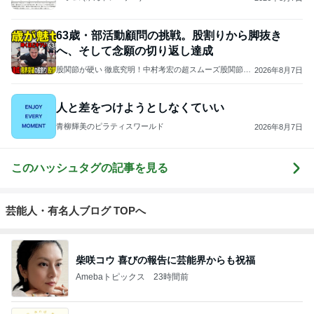
63歳・部活動顧問の挑戦。股割りから脚抜き
へ、そして念願の切り返し達成
股関節が硬い 徹底究明！中村考宏の超スムーズ股関節回
2026年8月7日
転講座
人と差をつけようとしなくていい
青柳輝美のピラティスワールド
2026年8月7日
このハッシュタグの記事を見る
芸能人・有名人ブログ TOPへ
柴咲コウ 喜びの報告に芸能界からも祝福
Amebaトピックス
23時間前