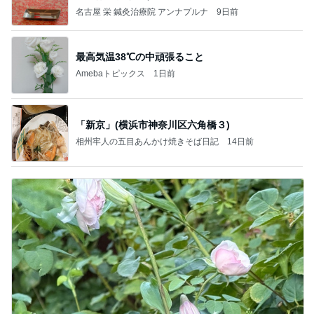
名古屋 栄 鍼灸治療院 アンナプルナ
9日前
最高気温38℃の中頑張ること
Amebaトピックス
1日前
「新京」(横浜市神奈川区六角橋３)
相州牢人の五目あんかけ焼きそば日記
14日前