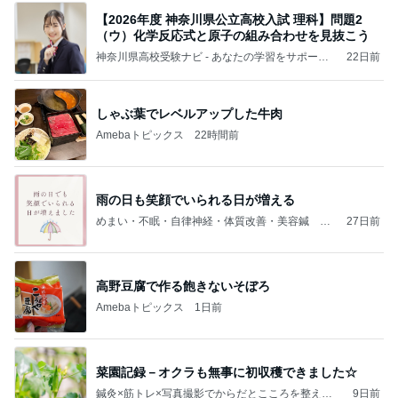
【2026年度 神奈川県公立高校入試 理科】問題2
（ウ）化学反応式と原子の組み合わせを見抜こう
神奈川県高校受験ナビ - あなたの学習をサポー
22日前
ト！
しゃぶ葉でレベルアップした牛肉
Amebaトピックス
22時間前
雨の日も笑顔でいられる日が増える
めまい・不眠・自律神経・体質改善・美容鍼 女
27日前
性専用 鍼灸✕食養生サロン│湘南平塚はりきゅう
自然治療院 氣樂來（きらく）
高野豆腐で作る飽きないそぼろ
Amebaトピックス
1日前
菜園記録－オクラも無事に初収穫できました☆
鍼灸×筋トレ×写真撮影でからだとこころを整える
9日前