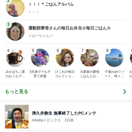
2
ｒｉｉ＊ごはんアルバム
ｒｉｉ
3
運動部寮母さんの毎日お弁当☆毎日ごはん☆
☆はーちゃん☆
4
5
6
7
8
みかぱちこ家
3兄弟ママも子
ぴこれの毎日
大家族の愛情
子連れdeリゾ
のおうちでご
育て終盤
コレクション
ごはんとお弁
ート、時々キ
はん
♬.*ﾟ
当❤︎
ャラ弁
5
ブ
もっと見る
津久井教生 無事終了したPCメンテ
Amebaトピックス
2日前