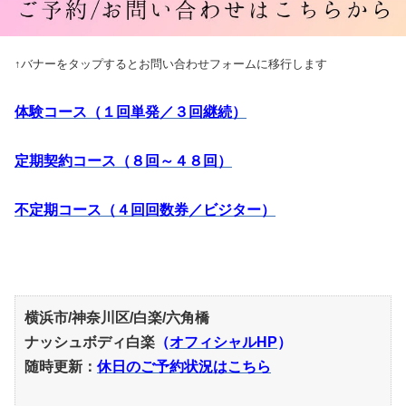
↑バナーをタップするとお問い合わせフォームに移行します
体験コース（１回単発／３回継続）
定期契約コース（８回～４８回）
不定期コース（４回回数券／ビジター）
横浜市/神奈川区/白楽/六角橋
ナッシュボディ白楽
（
オフィシャルHP
）
随時更新：
休日のご予約状況はこちら