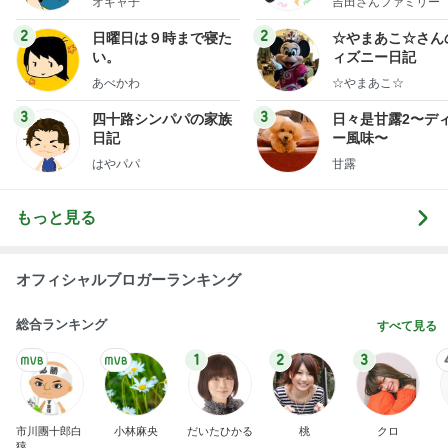
オギャ子
吉田さんファミリー
ミリーオフィシャ
ログ
2
2
日曜日は９時まで寝た
☆やまあこ☆さん
い。
ィズニー日記
あべかわ
☆やまあこ☆
3
3
四十路シンパパの家族
日々是甘露2〜デ
日記
ー風味〜
はやパパ
甘露
もっと見る
オフィシャルブロガーランキング
総合ランキング
すべて見る
1
2
3
市川團十郎白
小林麻央
だいたひかる
桃
クロ
猿