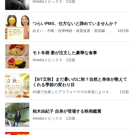
Amebaトピックス
1日前
つらいPMS、仕方ないと諦めていませんか？
めまい・不眠・自律神経・体質改善・美容鍼 女
18日前
性専用 鍼灸✕食養生サロン│湘南平塚はりきゅう
自然治療院 氣樂來（きらく）
モト冬樹 妻が注文した豪華な食事
Amebaトピックス
1日前
【8/7立秋】まだ暑いのに秋？自然と身体が教えて
くれる季節の変わり目
43歳で出産したアラフォーママの本音によりそう3
1日前
児の母鍼灸セラピストのブログ
柏木由紀子 自身が登場する映画鑑賞
Amebaトピックス
1日前