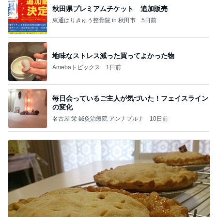
秋田県プレミアムチケット 追加販売
東通はりきゅう整骨院 in 秋田市
5日前
地味なストレス減った買ってよかった物
Amebaトピックス
1日前
毎日会っているご主人が気づいた！フェイスライン
の変化
名古屋 栄 鍼灸治療院 アンナプルナ
10日前