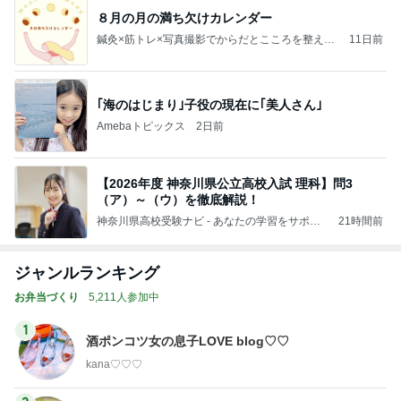
８月の月の満ち欠けカレンダー
鍼灸×筋トレ×写真撮影でからだとこころを整える
11日前
＊ナッシュボディ鍼灸マッサージ院＜横浜・東横
線＞
｢海のはじまり｣子役の現在に｢美人さん｣
Amebaトピックス
2日前
【2026年度 神奈川県公立高校入試 理科】問3
（ア）～（ウ）を徹底解説！
神奈川県高校受験ナビ - あなたの学習をサポー
21時間前
ト！
ジャンルランキング
お弁当づくり
5,211人参加中
1
酒ポンコツ女の息子LOVE blog♡♡
kana♡♡♡