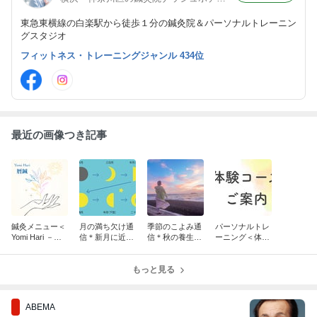
東急東横線の白楽駅から徒歩１分の鍼灸院＆パーソナルトレーニン
グスタジオ
フィットネス・トレーニングジャンル 434位
最近の画像つき記事
鍼灸メニュー＜
月の満ち欠け通
季節のこよみ通
パーソナルトレ
Yomi Hari －暦
信＊新月に近づ
信＊秋の養生コ
ーニング＜体験
鍼－＞のご案内
く「下弦の月」
ラム
コース＞のご案
の過ごし方
内
もっと見る
ABEMA