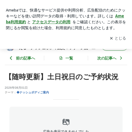
【随時更新】土日祝日のご予約状況 | 鍼灸×筋トレ×写真撮影で
からだとこころを整える＊ナッシュボディ鍼灸マッサージ院＜
アプリをダウンロードして
ブログの更新通知
を受け取りまし
開く
横浜・東横線＞
ょう。
鍼灸×筋トレ×写真撮影でからだとこころを整
フォロー
える＊ナッシュボディ鍼灸マッサージ院＜横
浜・東横線＞
前の記事へ
一覧
次の記事へ
【随時更新】土日祝日のご予約状況
2026年08月01日
テーマ：
◆ナッシュボディご案内
広告を表示できませんでした