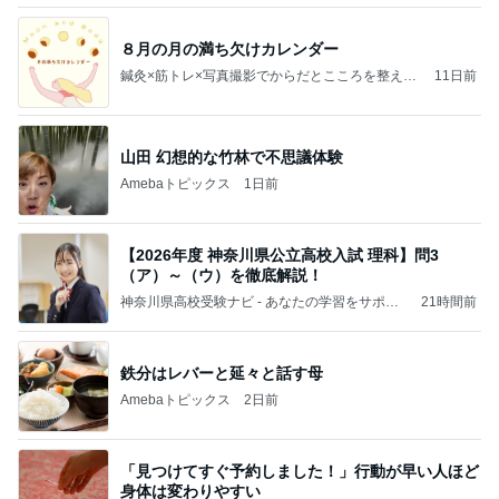
８月の月の満ち欠けカレンダー
鍼灸×筋トレ×写真撮影でからだとこころを整える
11日前
＊ナッシュボディ鍼灸マッサージ院＜横浜・東横
線＞
山田 幻想的な竹林で不思議体験
Amebaトピックス
1日前
【2026年度 神奈川県公立高校入試 理科】問3
（ア）～（ウ）を徹底解説！
神奈川県高校受験ナビ - あなたの学習をサポー
21時間前
ト！
鉄分はレバーと延々と話す母
Amebaトピックス
2日前
「見つけてすぐ予約しました！」行動が早い人ほど
身体は変わりやすい