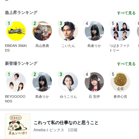
急上昇ランキング
すべて見る
1
2
3
4
5
EBiDAN 39&Ki
高山善廣
こいたん
島倉りか
つばきファク
DS
トリー
新登場ランキング
すべて見る
1
2
3
4
5
BEYOOOOO
島倉りか
ゆうこりん
石 安伊
蒼井心音
NDS
これって私の仕事なのと思うこと
Amebaトピックス
1日前