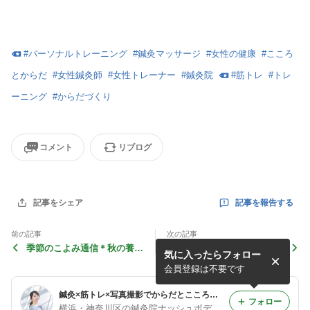
#
パーソナルトレーニング
#
鍼灸マッサージ
#
女性の健康
#
こころ
とからだ
#
女性鍼灸師
#
女性トレーナー
#
鍼灸院
#
筋トレ
#
トレ
ーニング
#
からだづくり
コメント
リブログ
記事を報告する
記事をシェア
前の記事
次の記事
季節のこよみ通信＊秋の養生
パーソナルトレーニング＜体
気に入ったらフォロー
コラム
験コース＞のご案内
会員登録は不要です
鍼灸×筋トレ×写真撮影でからだとこころを整える＊ナッシュボディ鍼灸マッサージ院＜横浜・東横線＞
フォロー
横浜・神奈川区の鍼灸院ナッシュボディ白楽【鍼灸×パーソナルトレーニング】