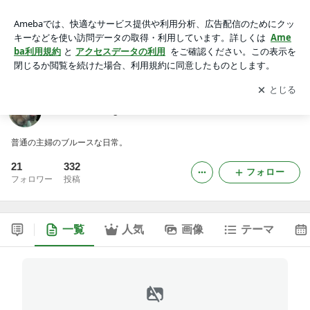
Blues’n Blog
アプリをダウンロードして
ブログの更新通知
を受け取りまし
開く
ょう。
Blues’n Blog
普通の主婦のブルースな日常。
21
332
フォロー
フォロワー
投稿
一覧
人気
画像
テーマ