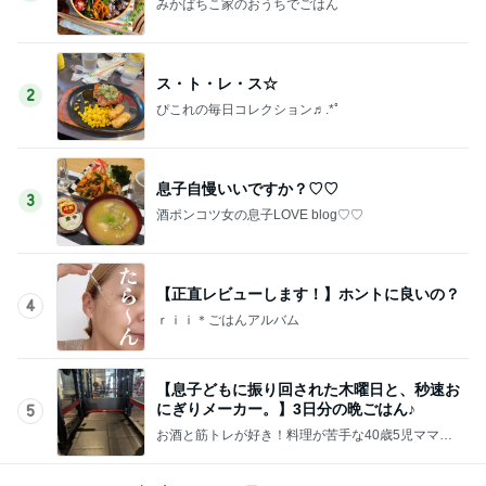
みかぱちこ家のおうちでごはん
ス・ト・レ・ス☆
2
ぴこれの毎日コレクション♬.*ﾟ
息子自慢いいですか？♡♡
3
酒ポンコツ女の息子LOVE blog♡♡
【正直レビューします！】ホントに良いの？
4
ｒｉｉ＊ごはんアルバム
【息子どもに振り回された木曜日と、秒速お
にぎりメーカー。】3日分の晩ごはん♪
5
お酒と筋トレが好き！料理が苦手な40歳5児ママ主
婦のブログ♪リビング集合〜！！