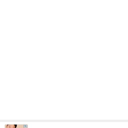
レジェンド松下のなんでもプレゼン！
Amebaトピックス
16時間前
前医が延々と始めた蝉の分布説明
Amebaトピックス
1日前
夫がすべて美味しいと言った晩ごはん
Amebaトピックス
1日前
どこまで信じて良いか分からぬ返事
Amebaトピックス
21時間前