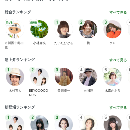
総合ランキング
すべて見る
1
2
3
市川團十郎白
小林麻央
だいたひかる
桃
クロ
猿
急上昇ランキング
すべて見る
1
2
3
4
5
木村直人
BEYOOOOO
美川憲一
吉岡淳
水森かおり
NDS
新登場ランキング
すべて見る
1
2
3
4
5