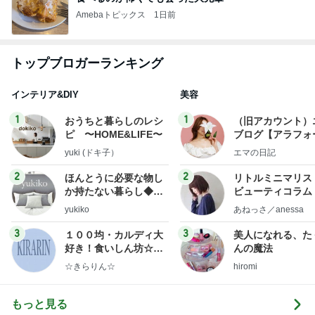
Amebaトピックス
1日前
トップブロガーランキング
インテリア&DIY
美容
1
1
おうちと暮らしのレシ
（旧アカウント）
ピ 〜HOME&LIFE〜
ブログ【アラフォ
社売却セカンドラ
yuki (ドキ子）
エマの日記
フ】
2
2
ほんとうに必要な物し
リトルミニマリス
か持たない暮らし◆Ke
ビューティコラム 
ep Life Simple◆〜イ
little minimalist'
yukiko
あねっさ／anessa
ンテリアのきろく〜
uty colum
3
3
１００均・カルディ大
美人になれる、た
好き！食いしん坊☆き
んの魔法
らりん☆のブログ
☆きらりん☆
hiromi
もっと見る