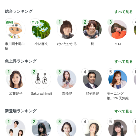
総合ランキング
すべて見る
1
2
3
市川團十郎白
小林麻央
だいたひかる
桃
クロ
猿
急上昇ランキング
すべて見る
1
2
3
4
5
加藤紀子
Sakurashimeji
真飛聖
尼子勝紀
モーニング
娘。'26 天気組
新登場ランキング
すべて見る
1
2
3
4
5