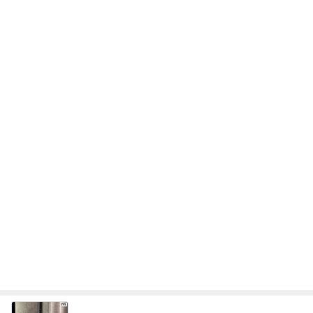
次世代掃除機がやってきた！！
Amebaトピックス
15時間前
朝からニヤニヤしてしまう楽しい毎日
Amebaトピックス
2日前
全部手作りをやめたお弁当の理由
Amebaトピックス
1日前
悩んだ高級食器より選んだランチ
Amebaトピックス
1日前