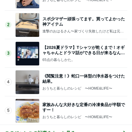
スポ少マザー頑張ってます。買ってよかった
神アイテム
2
進撃のおはるさん〜家づくり失敗したけど私は元気
です〜
【2026夏ドラマ】Tシャツが乾くまで！オギ
ャちゃんとドラマ話ができる日が来るなん
3
て！
65点の暮らしかた。
《閲覧注意！》蛇口一体型の浄水器をつけた
結果。
4
おうちと暮らしのレシピ 〜HOME&LIFE〜
家族みんな大好きな定番の冷凍食品が半額で
すー！
5
おうちと暮らしのレシピ 〜HOME&LIFE〜