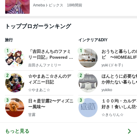
Amebaトピックス
18時間前
トップブロガーランキング
旅行
インテリア&DIY
1
1
「吉田さんちのファミ
おうちと暮らしの
リー日記」Powered b
ピ 〜HOME&LI
y Ameba 吉田さんファ
吉田さんファミリー
yuki (ドキ子）
ミリーオフィシャルブ
ログ
2
2
☆やまあこ☆さんのデ
ほんとうに必要な
ィズニー日記
か持たない暮らし
ep Life Simple
☆やまあこ☆
yukiko
ンテリアのきろく
3
3
日々是甘露2〜ディズニ
１００均・カルデ
ー風味〜
好き！食いしん坊
らりん☆のブログ
甘露
☆きらりん☆
もっと見る