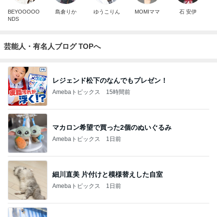
BEYOOOOO
島倉りか
ゆうこりん
MOMIママ
石 安伊
NDS
芸能人・有名人ブログ TOPへ
レジェンド松下のなんでもプレゼン！
Amebaトピックス
15時間前
マカロン希望で買った2個のぬいぐるみ
Amebaトピックス
1日前
細川直美 片付けと模様替えした自室
Amebaトピックス
1日前