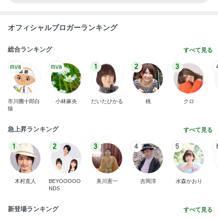
オフィシャルブロガーランキング
総合ランキング
すべて見る
1
2
3
市川團十郎白
小林麻央
だいたひかる
桃
クロ
猿
急上昇ランキング
すべて見る
1
2
3
4
5
木村直人
BEYOOOOO
美川憲一
吉岡淳
水森かおり
NDS
新登場ランキング
すべて見る