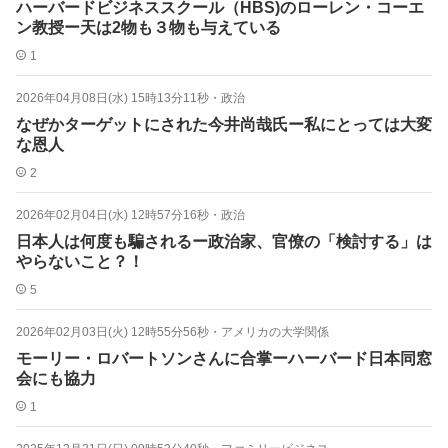
ハーバードビジネススクール（HBS)のローレン・コーエ
ン教授ー天は2物も３物も与えている
1
2026年04月08日(水) 15時13分11秒
・
政治
なぜかターゲットにされた今井尚哉氏ー私にとっては大変
な恩人
2
2026年02月04日(水) 12時57分16秒
・
政治
日本人は何度も騙されるー政治家、官僚の「検討する」は
やらないこと？！
5
2026年02月03日(火) 12時55分56秒
・
アメリカの大学関係
モーリー・ロバートソンさんに合掌ーハーバード日本同窓
会にも協力
1