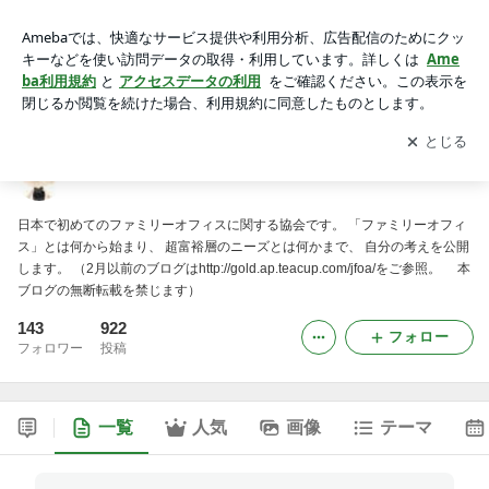
日本ファミリーオフィス協会
アプリをダウンロードして
ブログの更新通知
を受け取りまし
開く
ょう。
日本ファミリーオフィス協会
日本で初めてのファミリーオフィスに関する協会です。 「ファミリーオフィ
ス」とは何から始まり、 超富裕層のニーズとは何かまで、 自分の考えを公開
します。 （2月以前のブログはhttp://gold.ap.teacup.com/jfoa/をご参照。 本
ブログの無断転載を禁じます）
143
922
フォロー
フォロワー
投稿
一覧
人気
画像
テーマ