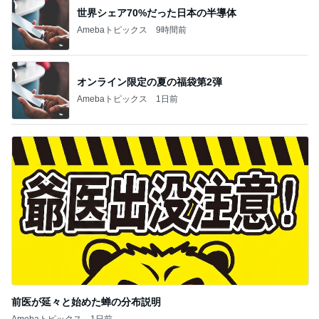
世界シェア70%だった日本の半導体
Amebaトピックス
9時間前
オンライン限定の夏の福袋第2弾
Amebaトピックス
1日前
前医が延々と始めた蝉の分布説明