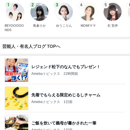
1
2
3
4
5
BEYOOOOO
島倉りか
ゆうこりん
MOMIママ
石 安伊
NDS
芸能人・有名人ブログ TOPへ
レジェンド松下のなんでもプレゼン！
Amebaトピックス
22時間前
先着でもらえる限定めじるしチャーム
Amebaトピックス
1日前
ご飯を炊いて義母が書かされた一筆
Amebaトピックス
1日前