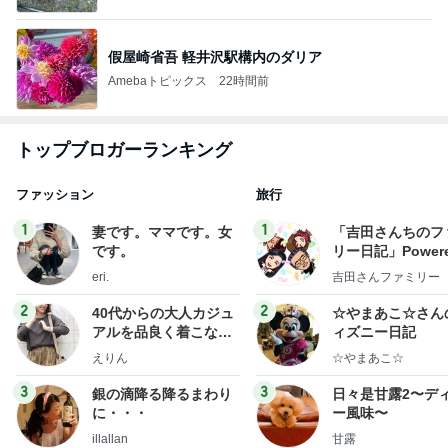
假屋崎省吾 軽井沢駅構内のダリア
Amebaトピックス
22時間前
トップブロガーランキング
ファッション
旅行
1
1
妻です。ママです。女
「吉田さんちのフ
です。
リー日記」Powere
y Ameba 吉田さ
eri.
吉田さんファミリー
ミリーオフィシャ
ログ
2
2
40代からの大人カジュ
☆やまあこ☆さん
アルを品良く着こなす
ィズニー日記
ファッションブログ
えりん
☆やまあこ☆
3
3
銀の滴降る降るまわり
日々是甘露2〜デ
に・・・
ー風味〜
illallan
甘露