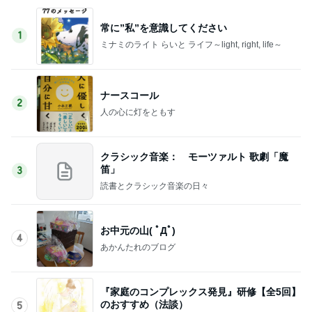
常に”私”を意識してください
1
ミナミのライト らいと ライフ～light, right, life～
ナースコール
2
人の心に灯をともす
クラシック音楽： モーツァルト 歌劇「魔
笛」
3
読書とクラシック音楽の日々
お中元の山( ﾟДﾟ)
4
あかんたれのブログ
『家庭のコンプレックス発見』研修【全5回】
のおすすめ（法談）
5