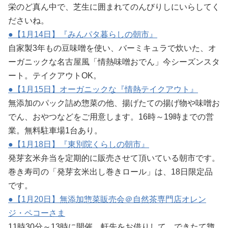
栄のど真ん中で、芝生に囲まれてのんびりしにいらしてく
ださいね。
●【1月14日
】『みんパタ暮らしの朝市』
自家製3年もの豆味噌を使い、バーミキュラで炊いた、オ
ーガニックな名古屋風「情熱味噌おでん」今シーズンスタ
ート。テイクアウトOK。
●【1月15日】オーガニックな『情熱テイクアウト』
無添加のパック詰め惣菜の他、揚げたての揚げ物や味噌お
でん、おやつなどをご用意します。16時～19時までの営
業。無料駐車場1台あり。
●【1月18日】『東別院くらしの朝市』
発芽玄米弁当を定期的に販売させて頂いている朝市です。
巻き寿司の「発芽玄米出し巻きロール」は、18日限定品
です。
●【1月20日】無添加惣菜販売会＠自然茶専門店オレン
ジ・ペコーさま
11時30分～13時に開催。軒先をお借りして、できたて惣