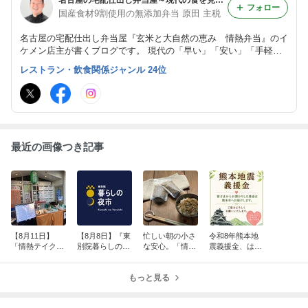
名古屋の宅配仕出し弁当屋～現代の食を見直す弁当屋のブログ～
フォロー
国産食材9割使用の無添加弁当 原田 主税
名古屋の宅配仕出し弁当屋『玄米と大自然の恵み 情熱弁当』のイ
ケメン店主が書くブログです。 現代の「早い」「安い」「手軽
な」食から原点に戻り、素材や出汁そのものの味を感じて頂ける料
レストラン・飲食関係ジャンル 24位
理を創っています。無添加冷凍惣菜通販サイトも運営しています。
最近の画像つき記事
【8月11日】
【8月8日】『東
忙しい朝の小さ
令和8年熊本地
「情熱テイクア
別院暮らしの夜
な安心。「情熱
震義援金、はじ
ウト」＠情熱弁
市』出店しま
ふりかけ」でき
めます
当店頭
す！
ました！
もっと見る