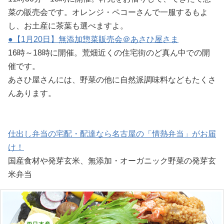
菜の販売会です。オレンジ・ペコーさんで一服するもよ
し、お土産に茶葉も選べますよ。
●【1月20日】無添加惣菜販売会＠あさひ屋さま
16時～18時に開催。荒畑近くの住宅街のど真ん中での開
催です。
あさひ屋さんには、野菜の他に自然派調味料などもたくさ
んあります。
仕出し弁当の宅配・配達なら名古屋の「情熱弁当」がお届
け！
国産食材や発芽玄米、無添加・オーガニック野菜の発芽玄
米弁当