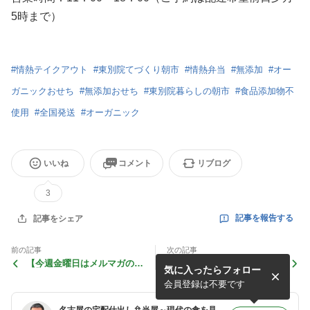
5時まで）
#
情熱テイクアウト
#
東別院てづくり朝市
#
情熱弁当
#
無添加
#
オー
ガニックおせち
#
無添加おせち
#
東別院暮らしの朝市
#
食品添加物不
使用
#
全国発送
#
オーガニック
いいね
コメント
リブログ
3
記事を報告する
記事をシェア
前の記事
次の記事
【今週金曜日はメルマガの
ようこそ、2023年
気に入ったらフォロー
日】まさかの２年半ぶり！不
定期で復活します
会員登録は不要です