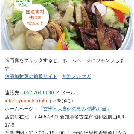
※画像をクリックすると、ホームページにジャンプしま
す！
無添加惣菜の通販サイト
｜
無料メルマガ
連絡先：
052-764-6690
／ メール：
info☆jyounetsu.info
（☆を@に）
ホームページ：
「玄米と大自然の恵み 情熱弁当」
店舗所在地：〒466-0821 愛知県名古屋市昭和区前山町1-
17-8
営業時間：11：00～18：00（ご予約は配達希望前日夕方