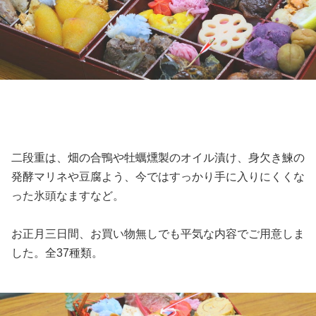
二段重は、畑の合鴨や牡蠣燻製のオイル漬け、身欠き鰊の
発酵マリネや豆腐よう、今ではすっかり手に入りにくくな
った氷頭なますなど。
お正月三日間、お買い物無しでも平気な内容でご用意しま
した。全37種類。