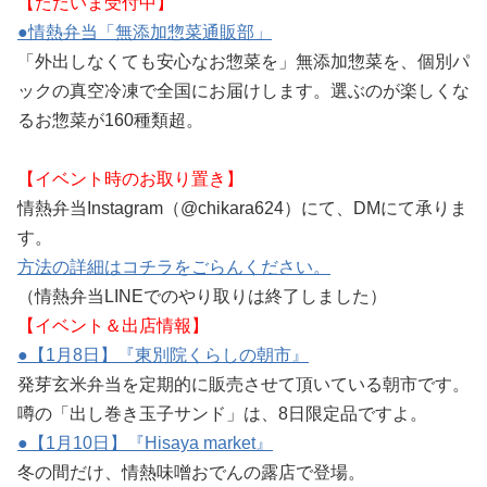
【ただいま受付中】
●情熱弁当「無添加惣菜通販部」
「外出しなくても安心なお惣菜を」無添加惣菜を、個別パ
ックの真空冷凍で全国にお届けします。選ぶのが楽しくな
るお惣菜が160種類超。
【イベント時のお取り置き】
情熱弁当Instagram（@chikara624）にて、DMにて承りま
す。
方法の詳細はコチラをごらんください。
（情熱弁当LINEでのやり取りは終了しました）
【イベント＆出店情報】
●【1月8日】『東別院くらしの朝市』
発芽玄米弁当を定期的に販売させて頂いている朝市です。
噂の「出し巻き玉子サンド」は、8日限定品ですよ。
●【1月10日】『Hisaya market』
冬の間だけ、情熱味噌おでんの露店で登場。