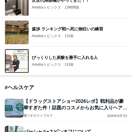
次世代掃除機がやってきた！！
Amebaトピックス
13時間前
森渉 ランキング戦へ死に物狂いの練習
Amebaトピックス
1日前
びっくりした炭酸を勝手に入れる人
Amebaトピックス
1日前
#
ヘルスケア
【ドラッグストアショー2026レポ】戦利品が豪
華すぎた件！話題のコスメからお気に入りヘアケ
アまで
通りすがり☆ブログ
2026年8月7日
パーシャル•スピンオフについて