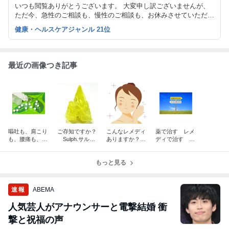
いつも閲覧ありがとうございます。 大変申し訳ございませんが、
ただ今、急性のご相談も、慢性のご相談も、お休みさせていただい
ております。 ご相談をご希望の方は、お休みに伴うお知らせ の
健康・ヘルスケアジャンル 21位
記事をご覧ください。
最近の画像つき記事
嘔吐も、肩こり
ご存知ですか？
こんなレメディ
薬で治す レメ
も、腰痛も、頭
Sulph.サルフ
ありますか？
ディで治す
痛も、便秘も、
ァの真実
「更年期の諸症
病気の抑圧 病
下痢も、お腹の
状」（その１）
気の解放
張りも、不眠
もっと見る
も、全部ブライ
オニア！
速報
ABEMA
人気芸人がアナウンサーと電撃結婚 衝
撃と祝福の声