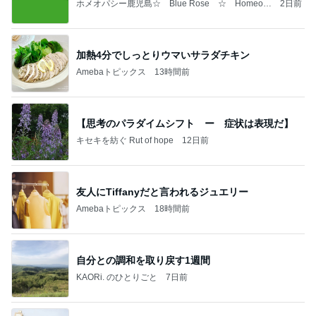
ホメオパシー鹿児島☆ Blue Rose ☆ Homeop
2日前
athy in Kagoshima ☆
加熱4分でしっとりウマいサラダチキン
Amebaトピックス
13時間前
【思考のパラダイムシフト ー 症状は表現だ】
キセキを紡ぐ Rut of hope
12日前
友人にTiffanyだと言われるジュエリー
Amebaトピックス
18時間前
自分との調和を取り戻す1週間
KAORi. のひとりごと
7日前