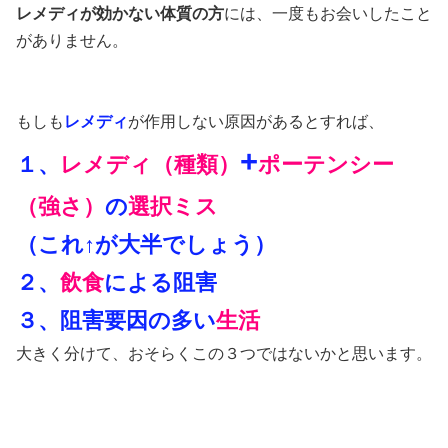
レメディが効かない体質の方
には、一度もお会いしたこと
がありません。
もしも
レメディ
が作用しない原因があるとすれば、
+
１、
レメディ（種類）
ポーテンシー
（強さ）
の
選択ミス
（これ↑が大半でしょう）
２、
飲食
による阻害
３、阻害要因の多い
生活
大きく分けて、おそらくこの３つではないかと思います。