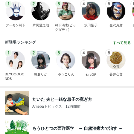
1
2
3
4
5
デーモン閣下
片岡愛之助
林下清志(ビッ
沢田聖子
金沢克彦
グダディ)
新登場ランキング
すべて見る
1
2
3
4
5
BEYOOOOO
島倉りか
ゆうこりん
石 安伊
蒼井心音
NDS
だいた 夫と一緒な息子の寛ぎ方
Amebaトピックス
12時間前
もうひとつの西洋医学 ～ 自然治癒力で治す ～