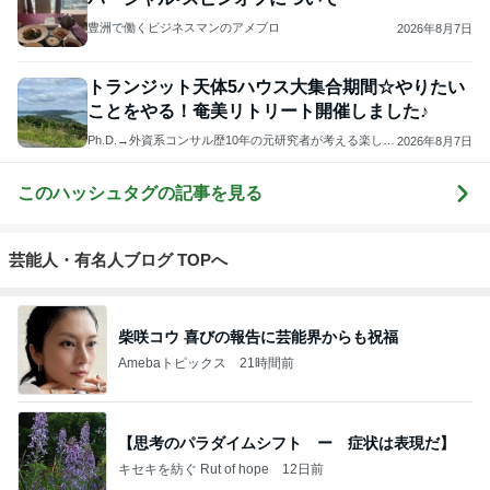
豊洲で働くビジネスマンのアメブロ
2026年8月7日
トランジット天体5ハウス大集合期間☆やりたい
ことをやる！奄美リトリート開催しました♪
Ph.D.→外資系コンサル歴10年の元研究者が考える楽しい
2026年8月7日
働き方⭐️
このハッシュタグの記事を見る
芸能人・有名人ブログ TOPへ
柴咲コウ 喜びの報告に芸能界からも祝福
Amebaトピックス
21時間前
【思考のパラダイムシフト ー 症状は表現だ】
キセキを紡ぐ Rut of hope
12日前