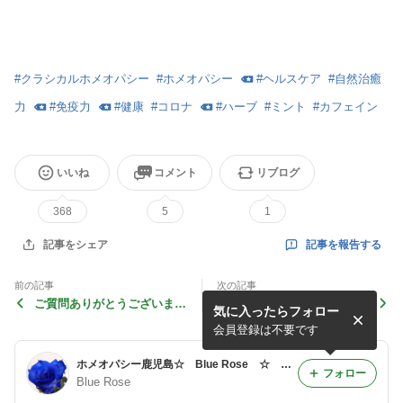
#
クラシカルホメオパシー
#
ホメオパシー
#
ヘルスケア
#
自然治癒
力
#
免疫力
#
健康
#
コロナ
#
ハーブ
#
ミント
#
カフェイン
いいね
コメント
リブログ
368
5
1
記事を報告する
記事をシェア
前の記事
次の記事
ご質問ありがとうございま
指定難病 潰瘍性大腸炎とホ
気に入ったらフォロー
す！ （その１） セルフケ
メオパシー
ア「熱中症」の巻 By.ブラ
会員登録は不要です
イオニア
ホメオパシー鹿児島☆ Blue Rose ☆ Homeopathy in Kagoshima ☆
フォロー
Blue Rose