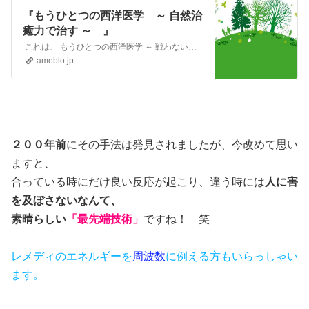
『もうひとつの西洋医学 ～ 自然治
癒力で治す ～ 』
これは、 もうひとつの西洋医学 ～ 戦わないホメオパシー ～ の続きです。 ホメオパシーのレメディには、皆さまもご存知のように、いわゆる物質というものは…
ameblo.jp
２００年前
にその手法は発見されましたが、今改めて思い
ますと、
合っている時にだけ良い反応が起こり、違う時には
人に害
を及ぼさないなんて、
素晴らしい
「最先端技術」
ですね！ 笑
レメディのエネルギーを
周波数
に例える方もいらっしゃい
ます。