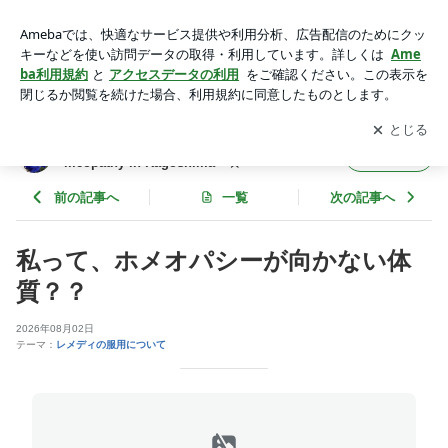
私って、ホメオパシーが向かない体質？？ | ホメオパシー鹿児
島☆ Blue Rose ☆ Homeopathy in Kagoshima ☆
アプリをダウンロードして
ブログの更新通知
を受け取りまし
開く
ょう。
ホメオパシー鹿児島☆ Blue Rose ☆ Ho
フォロー
meopathy in Kagoshima ☆
前の記事へ
一覧
次の記事へ
私って、ホメオパシーが向かない体
質？？
2026年08月02日
テーマ：
レメディの服用について