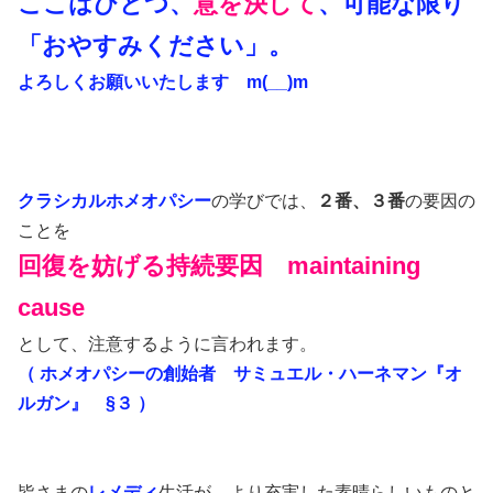
ここはひとつ、
意を決して
、可能な限り
「おやすみください」。
よろしくお願いいたします m(__)m
クラシカルホメオパシー
の学びでは、
２番、３番
の要因の
ことを
回復を妨げる持続要因 maintainin
g
cause
として、注意するように言われます。
（ ホメオパシーの創始者 サミュエル・ハーネマン『オ
ルガン』 §３ ）
皆さまの
レメディ
生活が、より充実した素晴らしいものと