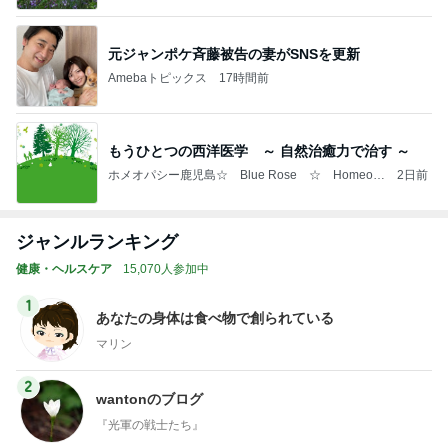
元ジャンポケ斉藤被告の妻がSNSを更新
Amebaトピックス
17時間前
もうひとつの西洋医学 ～ 自然治癒力で治す ～
ホメオパシー鹿児島☆ Blue Rose ☆ Homeop
2日前
athy in Kagoshima ☆
ジャンルランキング
健康・ヘルスケア
15,070人参加中
1
あなたの身体は食べ物で創られている
マリン
2
wantonのブログ
『光軍の戦士たち』