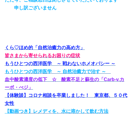
申し訳ございません
くら♡ほめ的「自然治癒力の高め方」
皆さまから寄せられるお困りの症状
もうひとつの西洋医学 ～ 戦わないホメオパシー ～
もうひとつの西洋医学 ～ 自然治癒力で治す ～
血中酸素濃度の低下 ☆ 酸素不足と蘇生の「Carb-v.カ
ーボ・べジ」
【体験談】コロナ相談を卒業しました！ 東京都、５０代
女性
【
動
画つき】レメディを、水に溶かして飲む方法