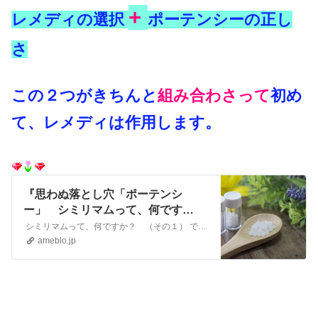
+
レメディの選択
ポーテンシーの正し
さ
この２つがきちんと
組み合わさって
初め
て、レメディは作用します。
『思わぬ落とし穴「ポーテンシ
ー」 シミリマムって、何です
か？ （その２）』
シミリマムって、何ですか？ （その１） では、シミリマム（最も適切なレメディ）の第一の条件、レメディの種類が適切であること を示す例を見ていただ きました…
ameblo.jp