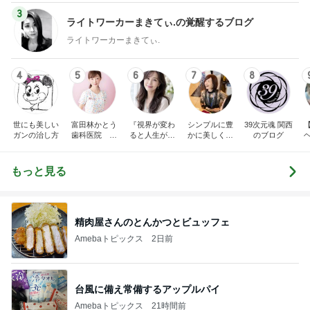
3
ライトワーカーまきてぃ.の覚醒するブログ
ライトワーカーまきてぃ.
4
5
6
7
8
世にも美しい
富田林かとう
『視界が変わ
シンプルに豊
39次元魂 関西
ガンの治し方
歯科医院 み
ると人生が変
かに美しく自
のブログ
ちこ先生ブロ
わる』あいこ
由に生きる
グ
のアイケア日
記
もっと見る
精肉屋さんのとんかつとビュッフェ
Amebaトピックス
2日前
台風に備え常備するアップルパイ
Amebaトピックス
21時間前