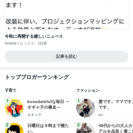
今秋に再開する嬉しいニュース
Amebaトピックス
2日前
記事を読む
トップブロガーランキング
子育て
ファッション
1
1
kosodatefulな毎日 ～
妻です。ママです
オギャ子の暴走～
です。
オギャ子
eri.
2
2
日曜日は９時まで寝た
40代からの大人
い。
アルを品良く着こ