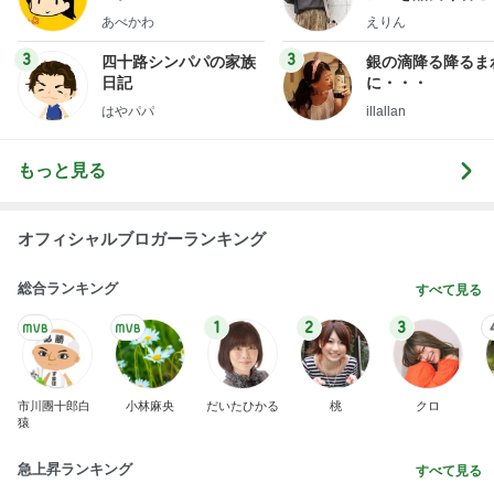
ファッションブロ
あべかわ
えりん
3
3
四十路シンパパの家族
銀の滴降る降るま
日記
に・・・
はやパパ
illallan
もっと見る
オフィシャルブロガーランキング
総合ランキング
すべて見る
1
2
3
市川團十郎白
小林麻央
だいたひかる
桃
クロ
猿
急上昇ランキング
すべて見る