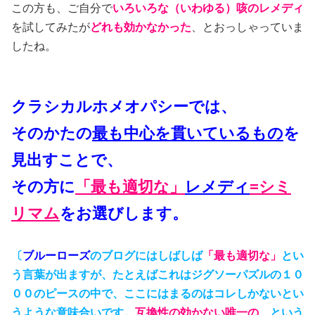
この方も、ご自分で
いろいろな（いわゆる）咳のレメディ
を試してみたが
どれも効かなかった
、とおっしゃっていま
したね。
クラシカルホメオパシーでは、
そのかたの
最も中心を貫いているもの
を
見出すことで、
その方に
「最も適切な」
レメディ
=シミ
リマム
をお選びします。
〔
ブルーローズ
のブログにはしばしば
「最も適切な」
とい
う言葉が出ますが、たとえばこれはジグソーパズルの１０
００のピースの中で、ここにはまるのはコレしかないとい
うような意味合いです。
互換性の効かない唯一の
、という