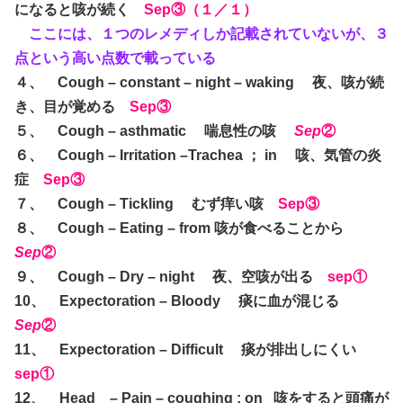
になると咳が続く
Sep③（１／１）
ここには、１つのレメディしか記載されていないが、３
点という高い点数で載っている
４、 Cough – constant – night – waking 夜、咳が続
き、目が覚める
Sep③
５、 Cough – asthmatic 喘息性の咳
Sep
②
６、 Cough – Irritation –Trachea ； in 咳、気管の炎
症
Sep③
７、 Cough – Tickling むず痒い咳
Sep③
８、 Cough – Eating – from 咳が食べることから
Sep
②
９、 Cough – Dry – night 夜、空咳が出る
sep①
10、 Expectoration – Bloody 痰に血が混じる
Sep
②
11、 Expectoration – Difficult 痰が排出しにくい
sep①
12、 Head – Pain – coughing : on 咳をすると頭痛が