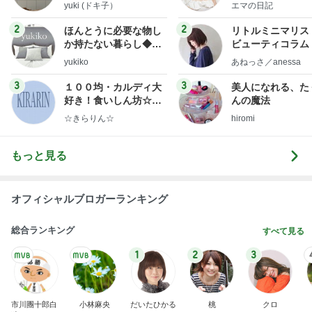
社売却セカンドラ
yuki (ドキ子）
エマの日記
フ】
2
2
ほんとうに必要な物し
リトルミニマリス
か持たない暮らし◆Ke
ビューティコラム 
ep Life Simple◆〜イ
little minimalist'
yukiko
あねっさ／anessa
ンテリアのきろく〜
uty colum
3
3
１００均・カルディ大
美人になれる、た
好き！食いしん坊☆き
んの魔法
らりん☆のブログ
☆きらりん☆
hiromi
もっと見る
オフィシャルブロガーランキング
総合ランキング
すべて見る
1
2
3
市川團十郎白
小林麻央
だいたひかる
桃
クロ