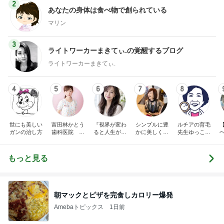
2
あなたの身体は食べ物で創られている
マリン
3
ライトワーカーまきてぃ.の覚醒するブログ
ライトワーカーまきてぃ.
4
5
6
7
8
世にも美しい
富田林かとう
『視界が変わ
シンプルに豊
ルチアの育毛
ガンの治し方
歯科医院 み
ると人生が変
かに美しく自
先生ゆっこち
ちこ先生ブロ
わる』あいこ
由に生きる
ゃんブログ(東
グ
のアイケア日
田雪子）
記
もっと見る
朝マックとピザを完食しカロリー爆発
Amebaトピックス
1日前