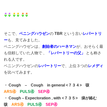
そこで、
ベニングハウゼン
の
TBR
という古い
レパートリ
ー
も、見てみました。
ベニングハウゼンは、
創始者のハーネマン
が、おそらく最
も信頼していた人物で 、
「レパートリーの父」
とも称さ
れる人です。
ベニングハウゼンの
レパートリー
で、上位３つの
レメディ
を比べてみます。
・ Cough – Cough in general <７３４> 咳
ARS④
PULS④
SEP④
・ Cough – Expectoration , with <７３５> 痰が絡む
咳
ARS④
PULS④
SEP④