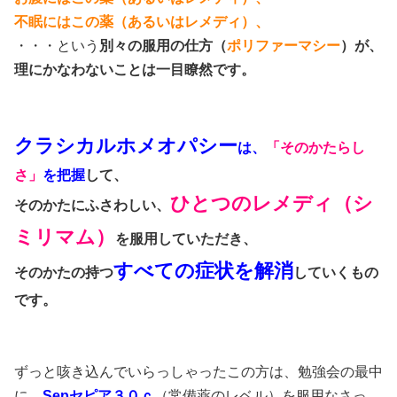
不眠にはこの薬（あるいはレメディ）、
・・・という
別々の服用の仕方（
ポリファーマシー
）が、
理にかなわないことは一目瞭然です。
クラシカルホメオパシー
は、
「そのかたらし
さ」
を把握
して、
ひとつのレメディ（シ
そのかたにふさわしい、
ミリマム）
を服用していただき、
すべての症状を
解消
そのかたの持つ
していくもの
です。
ずっと咳き込んでいらっしゃったこの方は、勉強会の最中
に、
Sepセピア３０ｃ
（常備薬のレベル）を服用なさっ