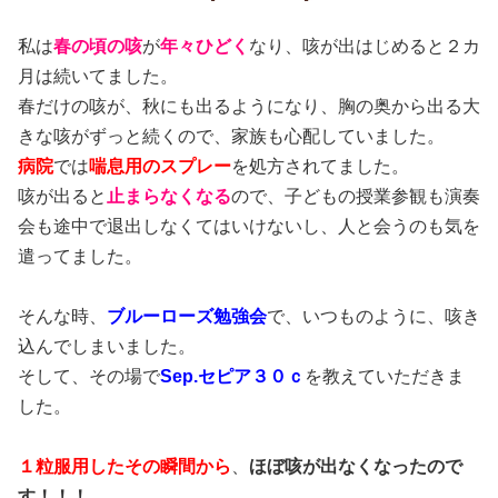
私は
春の頃の咳
が
年々ひどく
なり、咳が出はじめると２カ
月は続いてました。
春だけの咳が、秋にも出るようになり、胸の奥から出る大
きな咳がずっと続くので、家族も心配していました。
病院
では
喘息用のスプレー
を処方されてました。
咳が出ると
止まらなくなる
ので、子どもの授業参観も演奏
会も途中で退出しなくてはいけないし、人と会うのも気を
遣ってました。
そんな時、
ブルーローズ勉強会
で、いつものように、咳き
込んでしまいました。
そして、その場で
Sep.セピア３０ｃ
を教えていただきま
した。
１粒服用したその瞬間から
、
ほぼ咳が出なくなったので
す！！！