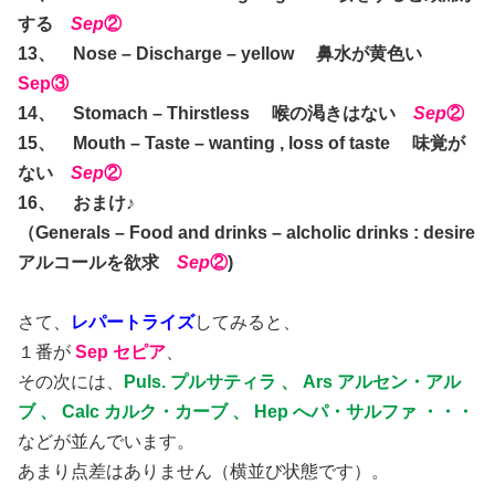
する
Sep
②
13、 Nose – Discharge – yellow 鼻水が黄色い
Sep③
14、 Stomach – Thirstless 喉の渇きはない
Sep
②
15、 Mouth – Taste – wanting , loss of taste 味覚が
ない
Sep
②
16、 おまけ♪
（Generals – Food and drinks – alcholic drinks : desire
アルコールを欲求
Sep
②
)
さて、
レパートライズ
してみると、
１番が
Sep セピア
、
その次には、
Puls. プルサティラ 、 Ars アルセン・アル
ブ 、 Calc カルク・カーブ 、 Hep へパ・サルファ ・・・
などが並んでいます。
あまり点差はありません（横並び状態です）。