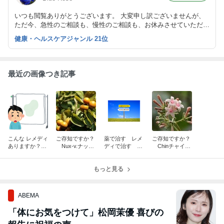
いつも閲覧ありがとうございます。 大変申し訳ございませんが、
ただ今、急性のご相談も、慢性のご相談も、お休みさせていただい
ております。 ご相談をご希望の方は、お休みに伴うお知らせ の
健康・ヘルスケアジャンル 21位
記事をご覧ください。
最近の画像つき記事
こんな レメディ
ご存知ですか？
薬で治す レメ
ご存知ですか？
ありますか？
Nux-v.ナック
ディで治す
Chinチャイナ
「泌尿器系の悩
ス・ボミカの真
病気の抑圧 病
の真実
み」 （その１）
実
気の解放
尿漏れ・おね
もっと見る
しょ・膀胱炎
ABEMA
「体にお気をつけて」松岡茉優 喜びの