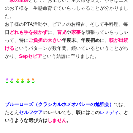
一家の主婦
として、お忙しいご主人様を支え、小さな二人
のお子様を一生懸命育てていらっしゃることが分かりまし
た。
お子様のPTA活動や、ピアノのお稽古、そして手料理、毎
日
どれも手を抜かず
に、
育児
や
家事
を頑張っていらっしゃ
って、特に
ご負担の大きい
年度末、年度初め
に、
咳が出続
ける
というパターンが数年間、続いているということがわ
かり、
Sepセピア
という結論に至りました。
ブルーローズ（クラシカルホメオパシーの勉強会）
では、
たとえ
セルフケア
のレベルでも、
咳にはこの
レメディ
、と
いうような選び方は
しません
。