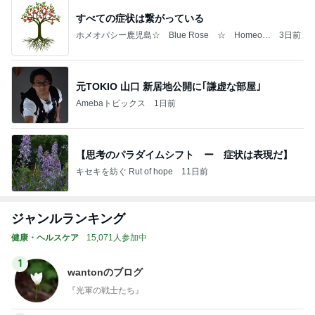
すべての症状は繋がっている
ホメオパシー鹿児島☆ Blue Rose ☆ Homeop
3日前
athy in Kagoshima ☆
元TOKIO 山口 新居地公開に｢謙虚な部屋｣
Amebaトピックス
1日前
【思考のパラダイムシフト ー 症状は表現だ】
キセキを紡ぐ Rut of hope
11日前
ジャンルランキング
健康・ヘルスケア
15,071人参加中
1
wantonのブログ
『光軍の戦士たち』