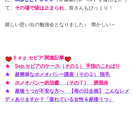
て、
その場で咳は止まられ
、皆さんもびっくり！
嬉しい思い出の勉強会となりました♪ 懐かしい～
Ｓｅｐ.セピア 関連記事
★
Sep.セピアのケース（その１） 手指のこわばり
★
超簡単なホメオパシー講座（その２） 脱毛
★
ホメオパシー的治癒 （その７） 膀胱炎
★
産後うつが不安な方へ 【母の日企画】 こんなレメ
ディありますか？「疲れている女性＆産後うつ」