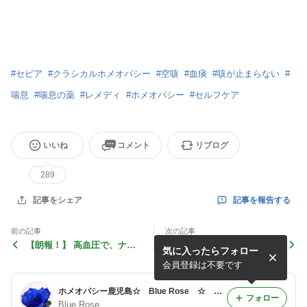
#
セピア
#
クラシカルホメオパシー
#
空咳
#
血痰
#
咳が止まらない
#
喘息
#
喘息の薬
#
レメディ
#
ホメオパシー
#
セルフケア
いいね
コメント
リブログ
289
記事を報告する
記事をシェア
前の記事
次の記事
【朗報！】 高血圧で、ナト
ホメオパシー的秘密♪ （そ
気に入ったらフォロー
カリ比が気になる方へ
の１０） 眼球の怪我 Cal
en.カレンデュラのケース
会員登録は不要です
（その１）
ホメオパシー鹿児島☆ Blue Rose ☆ Homeopathy in Kagoshima ☆
フォロー
Blue Rose