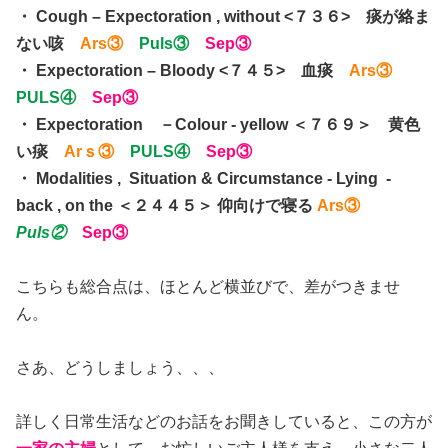
・ Cough – Expectoration , without <７３６> 痰が絡ま
ない咳
Ars③
Puls③
Sep③
・ Expectoration – Bloody <７４５> 血痰
Ars③
PULS④
Sep③
・ Expectoration －Colour - yellow ＜７６９＞ 黄色
い痰
Arｓ③
PULS④
Sep③
・ Modalities , Situation & Circumstance - Lying -
back , on the ＜２４４５＞ 仰向けで寝る
Ars③
Puls②
Sep③
こちらも総合点は、ほとんど横並びで、差がつきませ
ん。
さあ、どうしましょう、、、
詳しく日常生活などのお話をお聞きしていると、この方が