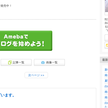
評発売中！
性
自
る
『
最新
記事一覧
画像一覧
新
次ページ
>>
南
夏
白
南
ざいます。
南
白
た