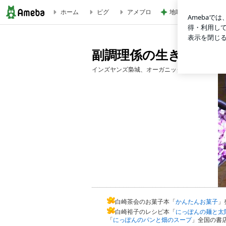
ホーム
ピグ
アメブロ
地味にうまい豆苗と
副調理係の生き様
副調理係の生き
インズヤンズ梟城、オーガニック料理教室「白崎
白崎茶会のお菓子本「
かんたんお菓子
」
白崎裕子のレシピ本「
にっぽんの麺と太
「
にっぽんのパンと畑のスープ
」全国の書