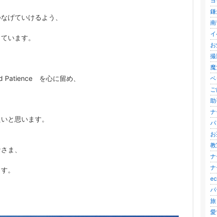
ヨ
鎌
つなげていけるよう、
南
イ
っています。
お
撮影
魔
 Patience を心に留め、
ベ
ご
助
ナ
たいと思います。
パン
お
教室
なさま、
ナ
ナ
ます。
e
パ
旅 
愛