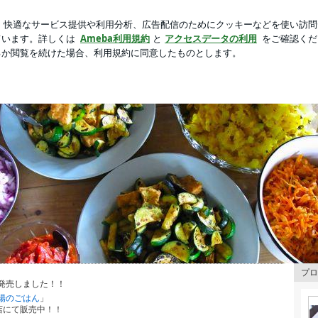
ちくわの副菜
芸能人ブログ
人気ブログ
新規登録
ロ
様
茶会」の副調理係によるブログ
プロ
発売しました！！
陽のごはん
」
店にて販売中！！