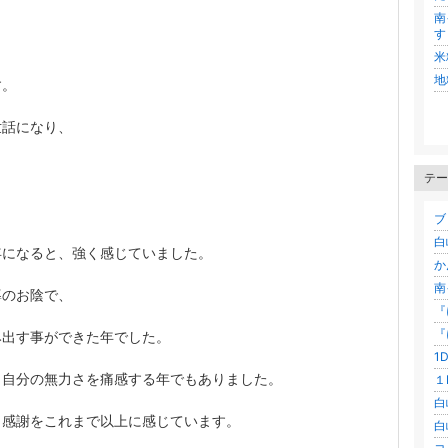
南
す
米
地
す。
世話になり、
テー
ブロ
白
年になると、強く感じていました。
か
南
導のお陰で、
『
『
み出す事ができた年でした。
1D
、自分の無力さを痛感する年でもありました。
１
白
と感謝をこれまで以上に感じています。
白