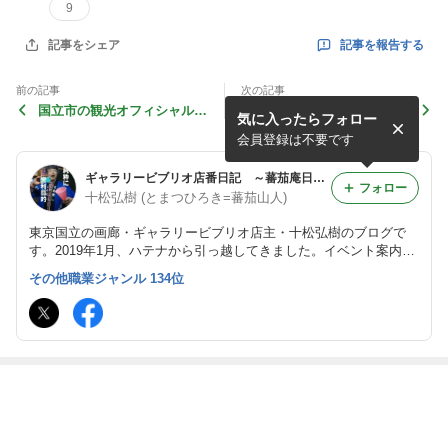
9
記事を報告する
記事をシェア
前の記事
次の記事
国立市の観光オフィシャルサ
10/20(水)20時。「下町禁足
気に入ったらフォロー
イト「くにたちNAVI」にご
地」(鳥越アズーリFM)に生
紹介いただきました。
出演します。
会員登録は不要です
ギャラリービブリオ店番日記 ～蕃茄庵日録～
フォロー
十松弘樹 (とまつひろき=蕃茄山人)
東京国立の画廊・ギャラリービブリオ店主・十松弘樹のブログで
す。2019年1月、ハテナから引っ越してきました。イベント案内や
日々の暮らしのことなどをゆるゆると。
その他職業ジャンル 134位