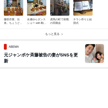
撤収作業、出
永瀬ゆらダンス
虎馬の町で前職
チラシ作りと結
来。ちょうど時
ショー with 駒沢
の同期会
団式
間となりまし
裕城＆末森英
た。
機、無事終了
もっと見る
ABEMA
元ジャンポケ斉藤被告の妻がSNSを更
新