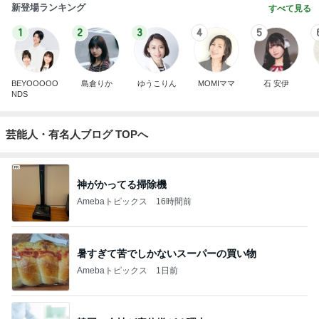
新登場ランキング
すべて見る
1
2
3
4
5
BEYOOOOO
島倉りか
ゆうこりん
MOMIママ
石 安伊
NDS
芸能人・有名人ブログ TOPへ
神がかってる掃除機
Amebaトピックス
16時間前
暑すぎて苦でしかないスーパーの買い物
Amebaトピックス
1日前