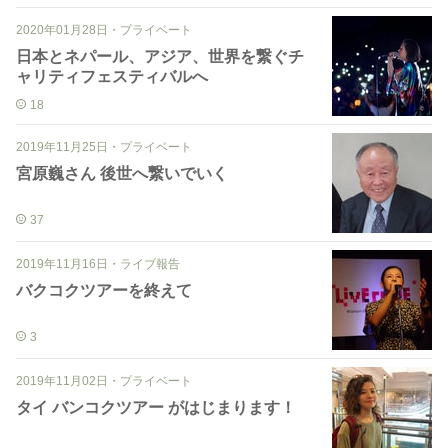
2020年01月28日
・
プライベート
日本とネパール、アジア、世界を繋ぐチ
ャリティフェスティバルへ
18
2019年11月25日
・
プライベート
宮原巍さん 後世へ繋いでいく
37
2019年11月16日
・
ライブ報告
バクコクツアーを終えて
3
2019年11月02日
・
プライベート
タイ バンコクツアー がはじまります！