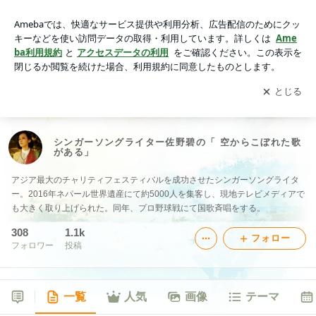
シンガーソングライター佐野碧の「 空からこぼれた歌があ
る」
アプリをダウンロードして
ブログの更新通知
を受け取りまし
開く
ょう。
シンガーソングライター佐野碧の「 空からこぼれた歌
がある」
アジア最大のチャリティフェスティバルを成功させたシンガーソングライタ
ー。2016年ネパール世界遺産にて約5000人を集客し、現地テレビメディアで
も大きく取り上げられた。同年、プロ野球戦にて国歌斉唱をする。
308
1.1k
フォロー
フォロワー
投稿
一覧
人気
画像
テーマ