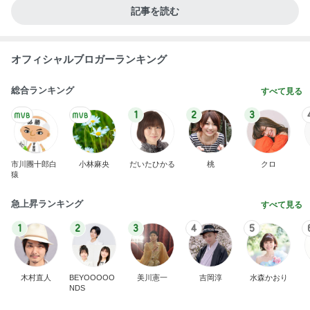
記事を読む
オフィシャルブロガーランキング
総合ランキング
すべて見る
1
2
3
市川團十郎白
小林麻央
だいたひかる
桃
クロ
猿
急上昇ランキング
すべて見る
1
2
3
4
5
木村直人
BEYOOOOO
美川憲一
吉岡淳
水森かおり
NDS