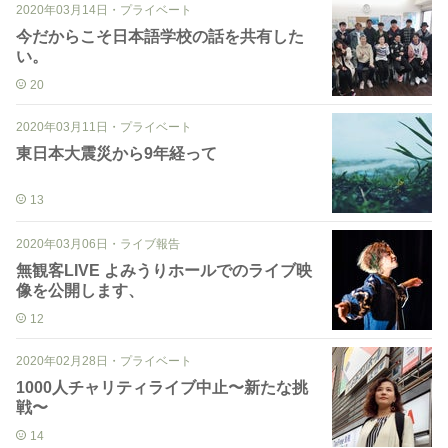
2020年03月14日
・
プライベート
今だからこそ日本語学校の話を共有した
い。
20
2020年03月11日
・
プライベート
東日本大震災から9年経って
13
2020年03月06日
・
ライブ報告
無観客LIVE よみうりホールでのライブ映
像を公開します、
12
2020年02月28日
・
プライベート
1000人チャリティライブ中止〜新たな挑
戦〜
14