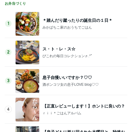
お弁当づくり
＊踏んだり蹴ったりの誕生日の１日＊
1
みかぱちこ家のおうちでごはん
ス・ト・レ・ス☆
2
ぴこれの毎日コレクション♬.*ﾟ
息子自慢いいですか？♡♡
3
酒ポンコツ女の息子LOVE blog♡♡
【正直レビューします！】ホントに良いの？
4
ｒｉｉ＊ごはんアルバム
【息子どもに振り回された木曜日と、秒速お