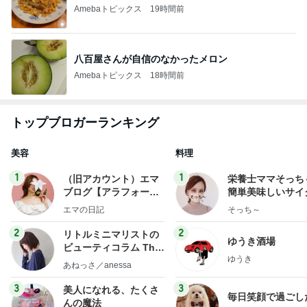
Amebaトピックス
19時間前
八百屋さんが自信のなかったメロン
Amebaトピックス
18時間前
トップブロガーランキング
美容
料理
1
1
（旧アカウント）エマ
栄養士ママそっち
ブログ【アラフォー会
簡単美味しいサイ
社売却セカンドライ
献立
エマの日記
そっち～
フ】
2
2
リトルミニマリストの
ゆうき酒場
ビューティコラム The
ゆうき
little minimalist's bea
あねっさ／anessa
uty colum
3
3
美人になれる、たくさ
毎日笑顔で過ごし
んの魔法