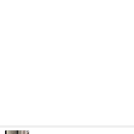
次世代掃除機がやってきた！！
Amebaトピックス
10時間前
お客さんからの美味しいいただき物
Amebaトピックス
15時間前
夏休みのお昼に毎回リピートするもの
Amebaトピックス
1日前
小川菜摘 届いたマイケルグッズ
Amebaトピックス
1日前