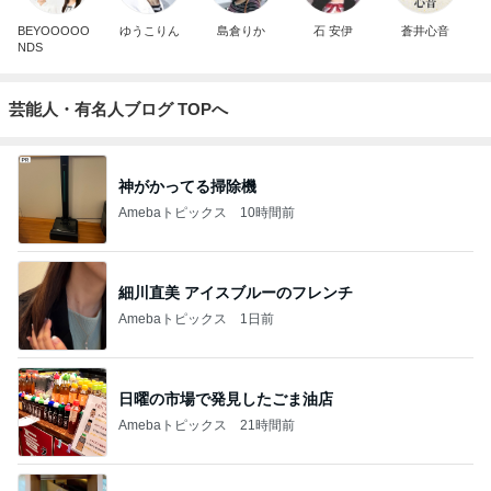
BEYOOOOO
ゆうこりん
島倉りか
石 安伊
蒼井心音
NDS
芸能人・有名人ブログ TOPへ
神がかってる掃除機
Amebaトピックス
10時間前
細川直美 アイスブルーのフレンチ
Amebaトピックス
1日前
日曜の市場で発見したごま油店
Amebaトピックス
21時間前