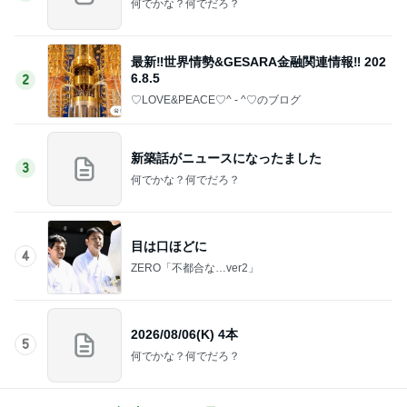
何でかな？何でだろ？
最新‼️世界情勢&GESARA金融関連情報‼️ 202
6.8.5
2
♡LOVE&PEACE♡^ - ^♡のブログ
新築話がニュースになったました
3
何でかな？何でだろ？
目は口ほどに
4
ZERO「不都合な…ver2」
2026/08/06(K) 4本
5
何でかな？何でだろ？