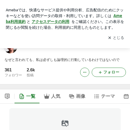
テン＊シー＊シー
アプリをダウンロードして
ブログの更新通知
を受け取りまし
開く
ょう。
テン＊シー＊シー
なぜと言われても、私は必ずしも論理的に行動しているわけではないので
361
2.6k
フォロー
フォロワー
投稿
一覧
人気
画像
テーマ