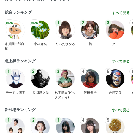
総合ランキング
すべて見る
1
2
3
市川團十郎白
小林麻央
だいたひかる
桃
クロ
猿
急上昇ランキング
すべて見る
1
2
3
4
5
デーモン閣下
片岡愛之助
林下清志(ビッ
沢田聖子
金沢克彦
グダディ)
新登場ランキング
すべて見る
1
2
3
4
5