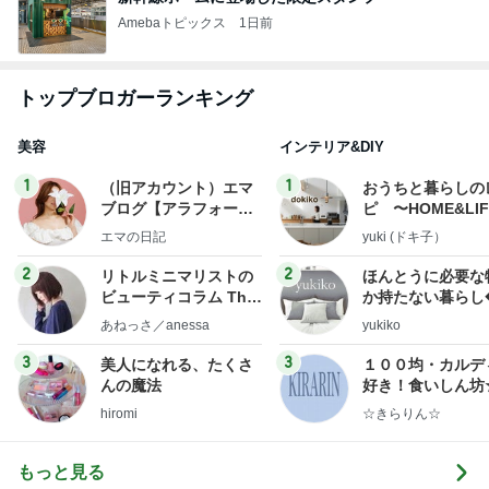
Amebaトピックス
1日前
トップブロガーランキング
美容
インテリア&DIY
1
1
（旧アカウント）エマ
おうちと暮らしの
ブログ【アラフォー会
ピ 〜HOME&LI
社売却セカンドライ
エマの日記
yuki (ドキ子）
フ】
2
2
リトルミニマリストの
ほんとうに必要な
ビューティコラム The
か持たない暮らし
little minimalist's bea
ep Life Simple
あねっさ／anessa
yukiko
uty colum
ンテリアのきろく
3
3
美人になれる、たくさ
１００均・カルデ
んの魔法
好き！食いしん坊
らりん☆のブログ
hiromi
☆きらりん☆
もっと見る