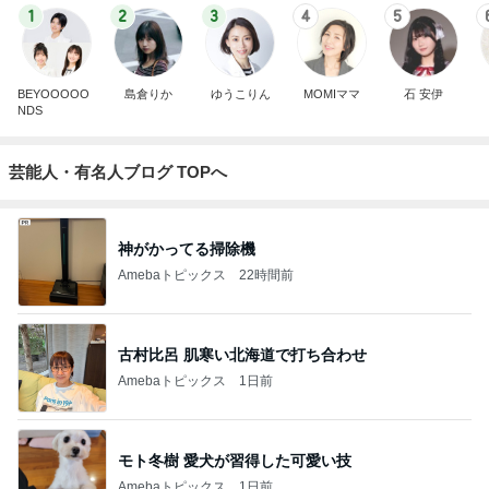
1
2
3
4
5
BEYOOOOO
島倉りか
ゆうこりん
MOMIママ
石 安伊
NDS
芸能人・有名人ブログ TOPへ
神がかってる掃除機
Amebaトピックス
22時間前
古村比呂 肌寒い北海道で打ち合わせ
Amebaトピックス
1日前
モト冬樹 愛犬が習得した可愛い技
Amebaトピックス
1日前