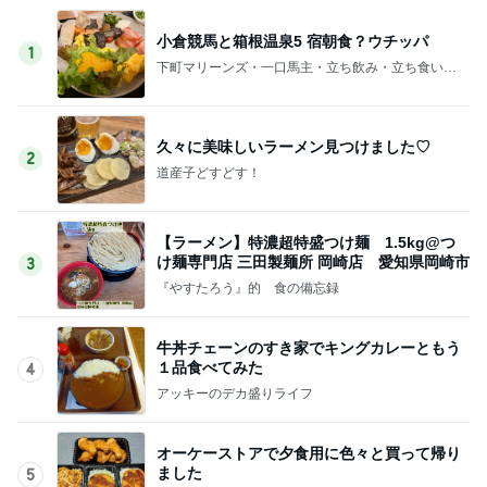
小倉競馬と箱根温泉5 宿朝食？ウチッパ
1
下町マリーンズ・一口馬主・立ち飲み・立ち食いそ
ば
久々に美味しいラーメン見つけました♡
2
道産子どすどす！
【ラーメン】特濃超特盛つけ麺 1.5kg@つ
け麺専門店 三田製麺所 岡崎店 愛知県岡崎市
3
『やすたろう』的 食の備忘録
牛丼チェーンのすき家でキングカレーともう
１品食べてみた
4
アッキーのデカ盛りライフ
オーケーストアで夕食用に色々と買って帰り
ました
5