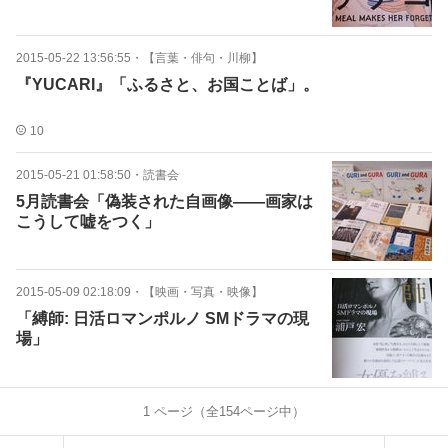
2015-05-22 13:56:55
・
【言葉・俳句・川柳】
『YUCARI』「ふるさと、お国ことば」。
10
2015-05-21 01:58:50
・
読書会
5月読書会「偽装された自画像――画家は
こうして嘘をつく」
2015-05-09 02:18:09
・
【映画・写真・映像】
「縛師: 日活ロマンポルノ SMドラマの現
場」
1
ページ（全
154
ページ中）