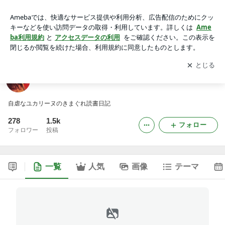
月灯りの舞
アプリをダウンロードして
ブログの更新通知
を受け取りまし
開く
ょう。
月灯りの舞
自虐なユカリーヌのきまぐれ読書日記
278
1.5k
フォロー
フォロワー
投稿
一覧
人気
画像
テーマ