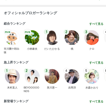
オフィシャルブロガーランキング
総合ランキング
すべて見る
1
2
3
市川團十郎白
小林麻央
だいたひかる
桃
クロ
猿
急上昇ランキング
すべて見る
1
2
3
4
5
木村直人
BEYOOOOO
美川憲一
吉岡淳
水森かおり
NDS
新登場ランキング
すべて見る