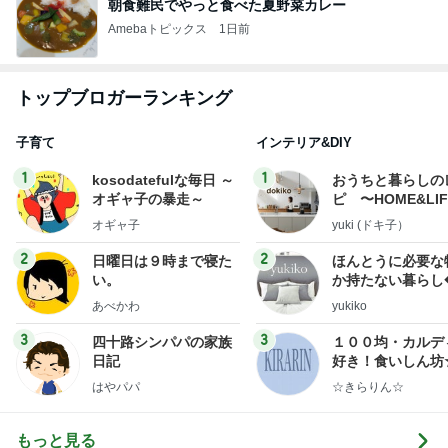
Amebaトピックス
1日前
トップブロガーランキング
子育て
インテリア&DIY
1
1
kosodatefulな毎日 ～
おうちと暮らしの
オギャ子の暴走～
ピ 〜HOME&LI
オギャ子
yuki (ドキ子）
2
2
日曜日は９時まで寝た
ほんとうに必要な
い。
か持たない暮らし
ep Life Simple
あべかわ
yukiko
ンテリアのきろく
3
3
四十路シンパパの家族
１００均・カルデ
日記
好き！食いしん坊
らりん☆のブログ
はやパパ
☆きらりん☆
もっと見る