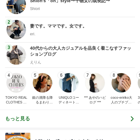
Shiori's「on」style〜干物女の成長記〜
Shiori
2
妻です。ママです。女です。
eri.
3
40代からの大人カジュアルを品良く着こなすファッ
ションブログ
えりん
4
5
6
7
8
TOKYO REAL
銀の滴降る降
UNIQLOコー
*** あやのハピ
coco-eririko大
CLOTHES 大
るまわり
ディネート日
ログ ***
人のプチプラ
人世代のリア
に・・・
記
mixコーデ
ハ
ルクローズ
♪
もっと見る