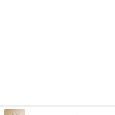
姉の障がいを認めなかった母の執念
Amebaトピックス
1日前
日東駒専や産近甲龍は英語よりも国語の攻略が重視
される、のかもしれない。
Bank of Dreamの公営競技はどこへ行く
11日前
顔を合わせれば暴言ばかりの高3娘
Amebaトピックス
2日前
【秩父鉄道】８/２～１１/３０開催 ガリガリ君が
秩父鉄道に遊びにやってくる！のご紹介です
秩父市議会議員 黒澤秀之 ブログ Powered by Ame
10日前
ba