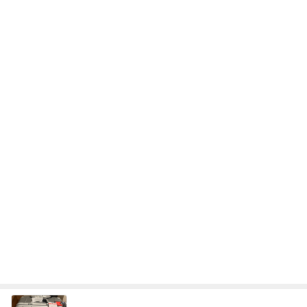
危険水域に達したアラフォーの体重
Amebaトピックス
2日前
強子の楽しい（？）ママ友トラブル【年長編】第10
1話
ウメブログ
4日前
夫のため病院に伝えたい私の意見
Amebaトピックス
16時間前
能登揺れ、東北も⚠️夢見が増えて来ました❗️注意し
てください❗️
マリアオフィシャルブログ「ひむかの風にさそわれ
2日前
て」Powered by Ameba