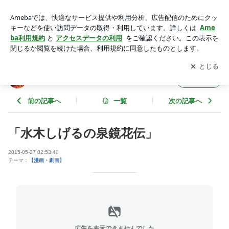
「水木しげるの泉鏡花伝」 | 月灯りの舞
アプリをダウンロードして
ブログの更新通知
を受け取りまし
開く
ょう。
月灯りの舞
フォロー
前の記事へ
一覧
次の記事へ
「水木しげるの泉鏡花伝」
2015-05-27 02:53:40
テーマ：
【漫画・劇画】
広告を表示できませんでした