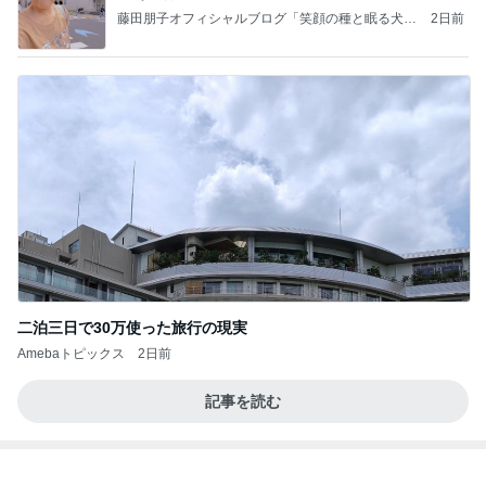
二泊三日で30万使った旅行の現実
Amebaトピックス
2日前
記事を読む
コストコで3200円オフのスーツケース
Amebaトピックス
2日前
病人アピールしてきたクソ義母
田舎のクソ義母vs都会育ちの嫁
2日前