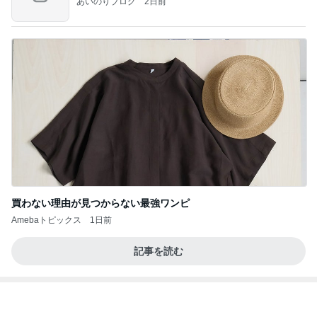
夫の8月の帰国がなくなった理由
Amebaトピックス
24時間前
朝のルーティン
渡辺美奈代オフィシャルブログ「Minayo Land」P
2日前
owered by Ameba