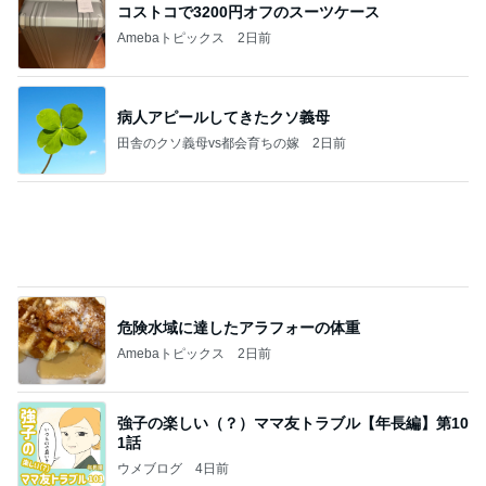
マックの秘密をバラされた口喧嘩
Amebaトピックス
2日前
大当たり？！ディズニーストア夏祭り…何当た
る？！夏祭りくじに挑戦！！！
高校生Dヲタ Ꭰ-ᎮꭵꭹꭴのDisneyにっき！！✎ܚ
14日前