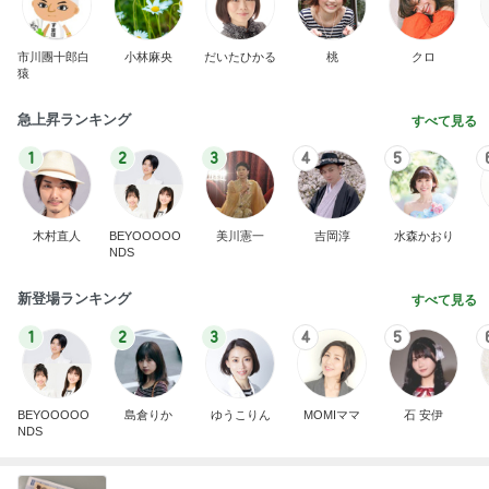
市川團十郎白
小林麻央
だいたひかる
桃
クロ
猿
急上昇ランキング
すべて見る
1
2
3
4
5
木村直人
BEYOOOOO
美川憲一
吉岡淳
水森かおり
NDS
新登場ランキング
すべて見る
1
2
3
4
5
BEYOOOOO
島倉りか
ゆうこりん
MOMIママ
石 安伊
NDS