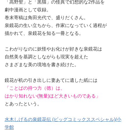
「高野聖」と「黒猫」の怪異で幻想的な2作品を
劇中漫画として収録。
巻末寄稿は角田光代で、盛りだくさん。
泉鏡花の生い立ちから、作家になっていく過程が
描かれて、泉鏡花を知る一冊となる。
こわがりなのに妖怪やお化けが好きな泉鏡花は
自然美を基調としながらも現実を超えた
さまざまな美の境地を書き続けた。
鏡花が机の引き出しに妻あてに遺した紙には
「ことばの持つ力（徳）は、
はかり知れない(無量)ほど大きいものである」
とあったという。
水木しげるの泉鏡花伝 (ビッグコミックススペシャル)/小
学館