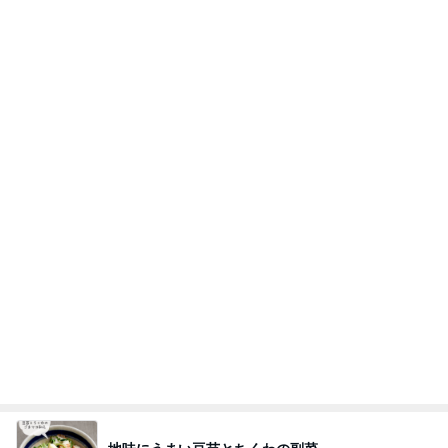
グレーヘアで再び着れたワンピース
Amebaトピックス
1日前
㊗️喜びを分け合える未来❣️”【この混沌の理由】”⽇
本も⾦融リセットの準備をしてます ””
あいすくりーむ『めるころ』
3時間前
あっという間に急増していた家計資産
Amebaトピックス
14時間前
かっちちちちが来てくれた！おしゃれなものを持っ
て！
桃オフィシャルブログ Powered by Ameba
10日前