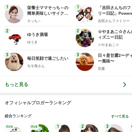
1
1
栄養士ママそっち～の
「吉田さんちのフ
簡単美味しいサイクル
リー日記」Powere
献立
y Ameba 吉田さ
そっち～
吉田さんファミリー
ミリーオフィシャ
ログ
2
2
☆やまあこ☆さん
ゆうき酒場
ィズニー日記
ゆうき
☆やまあこ☆
3
3
日々是甘露2〜デ
毎日笑顔で過ごしたい
ー風味〜
モモ母さん
甘露
もっと見る
オフィシャルブロガーランキング
総合ランキング
すべて見る
1
2
3