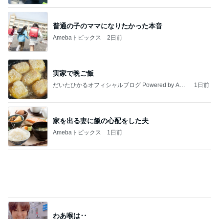
実家で晩ご飯
だいたひかるオフィシャルブログ Powered by Ame
1日前
ba
家を出る妻に飯の心配をした夫
Amebaトピックス
1日前
わあ喉は‥
藤田朋子オフィシャルブログ「笑顔の種と眠る犬」
2日前
Powered by Ameba