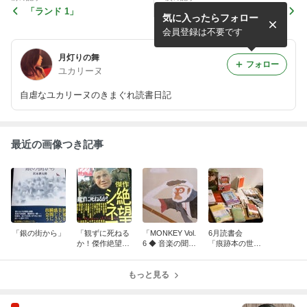
「ランド 1」
「忘却のサチコ １．２」
気に入ったらフォロー
会員登録は不要です
月灯りの舞
フォロー
ユカリーヌ
自虐なユカリーヌのきまぐれ読書日記
最近の画像つき記事
「銀の街から」
「観ずに死ねる
「MONKEY Vol.
6月読書会
か！傑作絶望シ
6 ◆ 音楽の聞こ
「痕跡本の世
ネマ８８」
える話」
界」
もっと見る