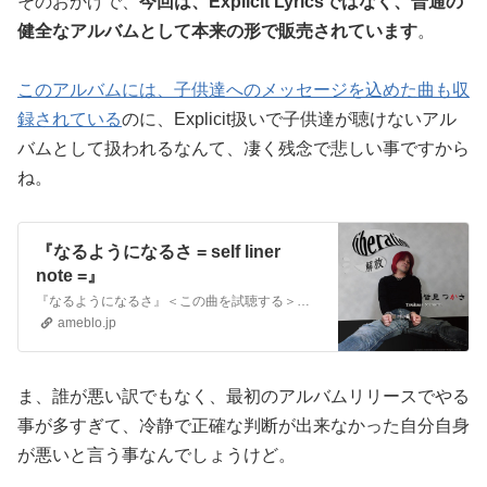
そのおかげで、
今回は、Explicit Lyricsではなく、普通の
健全なアルバムとして本来の形で販売されています
。
このアルバムには、子供達へのメッセージを込めた曲も収
録されている
のに、Explicit扱いで子供達が聴けないアル
バムとして扱われるなんて、凄く残念で悲しい事ですから
ね。
『なるようになるさ = self liner
note =』
『なるようになるさ』＜この曲を試聴する＞（JASRAC作品コード：215-8074-0） この記事は4773文字です。（読破予想時間：約11分21秒）■概要…
ameblo.jp
ま、誰が悪い訳でもなく、最初のアルバムリリースでやる
事が多すぎて、冷静で正確な判断が出来なかった自分自身
が悪いと言う事なんでしょうけど。