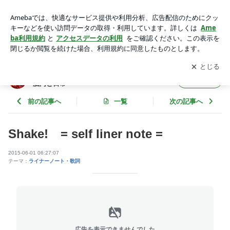
Shake! = self liner note = | 皆見つかさ 公式ブログ 〜ソロアー
ティストの脳内と日常
アプリをダウンロードして
ブログの更新通知
を受け取りまし
開く
ょう。
皆見つかさ 公式ブログ 〜ソロアーティストの
フォロー
脳内と日常
前の記事へ
一覧
次の記事へ
Shake! = self liner note =
2015-06-01 06:27:07
テーマ：
ライナーノート・歌詞
広告を表示できませんでした