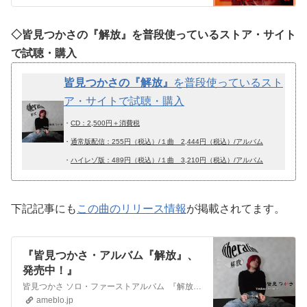
◇皆見つかさの『解放』を普段使っているストア・サイト
で試聴・購入
皆見つかさの『解放』
を普段使っているスト
ア・サイトで試聴・購入
・
CD：2,500円＋消費税
・
通常版配信：255円（税込）/１曲 2,444円（税込）/アルバム
・
ハイレゾ版：489円（税込）/１曲 3,210円（税込）/アルバム
下記記事にも
この曲のリリース情報
が掲載されてます。
『皆見つかさ・アルバム『解放』、
発売中！』
皆見つかさ ソロ・ファーストアルバム 『解放（洋題：Liberation）』 ＜CD：2,500円＋消費税＞＜通常版配信：255円（税込）/１曲 2,44…
ameblo.jp