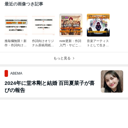
最近の画像つき記事
推敲欄無限！新
作詞向けオリジ
note更新：作詞
音楽アーティス
作・作詞向けオ
ナル原稿用紙作
入門・サビこそ
トとして生き
リジナル原稿用
りました！
分かってちゃん
て、気付くと浦
紙発売！
の出番！
島太郎に。
もっと見る
ABEMA
2024年に堂本剛と結婚 百田夏菜子が喜
びの報告