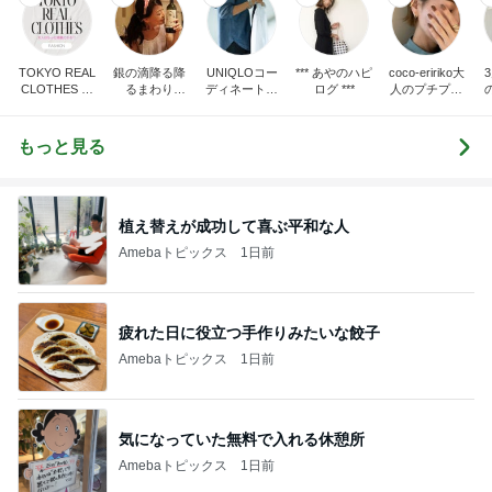
TOKYO REAL
銀の滴降る降
UNIQLOコー
*** あやのハピ
coco-eririko大
CLOTHES 大
るまわり
ディネート日
ログ ***
人のプチプラ
人世代のリア
に・・・
記
mixコーデ
ハ
ルクローズ
♪
もっと見る
植え替えが成功して喜ぶ平和な人
Amebaトピックス
1日前
疲れた日に役立つ手作りみたいな餃子
Amebaトピックス
1日前
気になっていた無料で入れる休憩所
Amebaトピックス
1日前