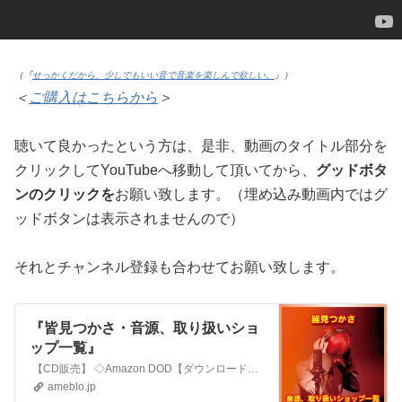
（『
せっかくだから、少しでもいい音で音楽を楽しんで欲しい。
』）
＜
ご購入はこちらから
＞
聴いて良かったという方は、是非、動画のタイトル部分を
クリックしてYouTubeへ移動して頂いてから、
グッドボタ
ンのクリックを
お願い致します。（埋め込み動画内ではグ
ッドボタンは表示されませんので）
それとチャンネル登録も合わせてお願い致します。
『皆見つかさ・音源、取り扱いショ
ップ一覧』
【CD販売】 ◇Amazon DOD【ダウンロード配信】 ◇iTunes Store ◇Amazon Music ◇d-ミュージック ◇Music Stor…
ameblo.jp