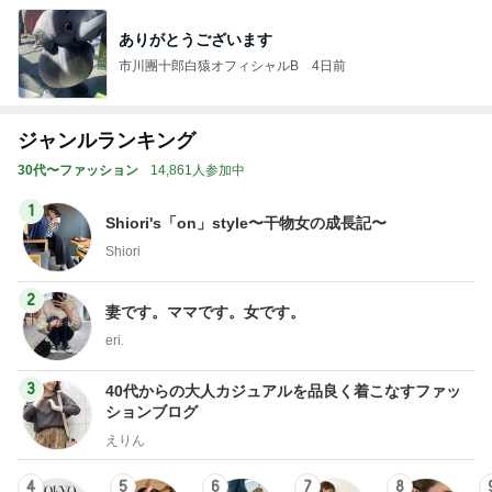
ありがとうございます
市川團十郎白猿オフィシャルB
4日前
ジャンルランキング
30代〜ファッション
14,861人参加中
1
Shiori's「on」style〜干物女の成長記〜
Shiori
2
妻です。ママです。女です。
eri.
3
40代からの大人カジュアルを品良く着こなすファッ
ションブログ
えりん
4
5
6
7
8