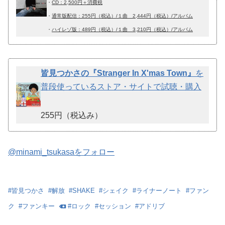
・
CD：2,500円＋消費税
・
通常版配信：255円（税込）/１曲 2,444円（税込）/アルバム
・
ハイレゾ版：489円（税込）/１曲 3,210円（税込）/アルバム
皆見つかさの『Stranger In X'mas Town』
を
普段使っているストア・サイトで試聴・購入
255円（税込み）
@minami_tsukasaをフォロー
#
皆見つかさ
#
解放
#
SHAKE
#
シェイク
#
ライナーノート
#
ファン
ク
#
ファンキー
#
ロック
#
セッション
#
アドリブ