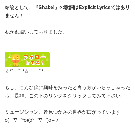
結論として、
『Shake!』の歌詞はExplicit Lyricsではあり
ません
！
私が勘違いしておりました。
☆*ﾟ ゜ﾟ*☆*ﾟ ゜ﾟ*
もし、こんな僕に興味を持ったと言う方がいらっしゃった
ら、是非、この下のリンクをクリックしてみて下さい。
ミュージシャン、皆見つかさの世界が広がっています。
o(゜∇゜*o)(o*゜∇゜)o～♪