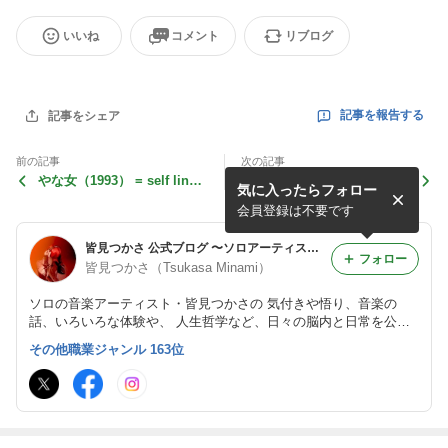
いいね
コメント
リブログ
記事を報告する
記事をシェア
前の記事
次の記事
やな女（1993） = self liner
Like My Life = self liner n
気に入ったらフォロー
note =
ote =
会員登録は不要です
皆見つかさ 公式ブログ 〜ソロアーティストの脳内と日常
フォロー
皆見つかさ（Tsukasa Minami）
ソロの音楽アーティスト・皆見つかさの 気付きや悟り、音楽の
話、いろいろな体験や、 人生哲学など、日々の脳内と日常を公開
して います。 まずは僕を知って下さい。 それから覚えて下さい。
その他職業ジャンル 163位
そして、忘れないでね(o^-')b