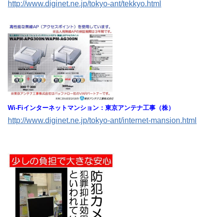
http://www.diginet.ne.jp/tokyo-ant/tekkyo.html
Wi-Fiインターネットマンション：東京アンテナ工事（株）
http://www.diginet.ne.jp/tokyo-ant/internet-mansion.html