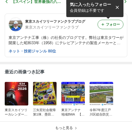
【スペイン】世界最強の八木
【電波障害】東京23区内で
気に入ったらフォロー
アンテナ、東京アンテナ三百
すが、近所で5階建てが始ま
号を29,800円で限定10
ったらテレビの映りが悪くな
会員登録は不要です
基！！
りました。
東京スカイツリーファンクラブブログ
フォロー
東京スカイツリーファンクラブ
東京アンテナ工事（株）の社長のブログです。弊社は東京タワーが
開業した昭和33年（1958）にテレビアンテナの製造メーカーとし
て創業しました。
ネット・技術ジャンル 80位
最近の画像つき記事
東京スカイツリ
三矢宏社会復帰
東京アンテナ
令和7年度江戸
ーカレンダー10
第1弾、墨田区
地域BWA 【創
川区総合防災訓
周年、新湯さん
防災フェスタ20
業9年記念】
練ドローン空撮
ありがとうスペ
25：脳出血から
ブロードバン
2025.9.4：東京
シャル
奇跡の復活！
もっと見る
ド・ワイヤレ
ドローンアンテ