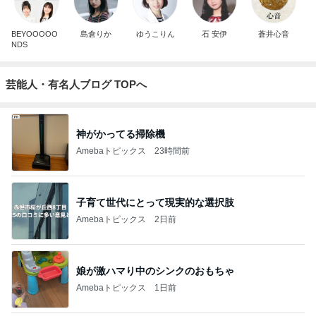
BEYOOOOO
島倉りか
ゆうこりん
石 安伊
蒼井心音
NDS
芸能人・有名人ブログ TOPへ
神がかってる掃除機
Amebaトピックス
23時間前
子育て世代にとって現実的な選択肢
Amebaトピックス
2日前
娘が激ハマり中のシンクのおもちゃ
Amebaトピックス
1日前