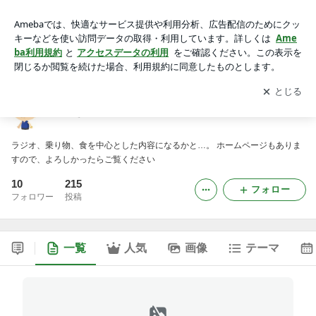
さんきちの「え～のんか～」 -2ページ目
アプリをダウンロードして
ブログの更新通知
を受け取りまし
開く
ょう。
さんきちの「え～のんか～」
ラジオ、乗り物、食を中心とした内容になるかと…。 ホームページもありま
すので、よろしかったらご覧ください
10
215
フォロー
フォロワー
投稿
一覧
人気
画像
テーマ