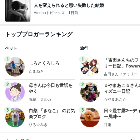
人を変えられると思い失敗した結婚
Amebaトピックス
1日前
トップブロガーランキング
ペット
旅行
1
1
「吉田さんちのフ
しろとくろしろ
リー日記」Powere
たまねぎ
y Ameba 吉田さ
吉田さんファミリー
ミリーオフィシャ
ログ
2
2
母さんは今日も世話を
☆やまあこ☆さん
やく
ィズニー日記
藤緒 ミルカ
☆やまあこ☆
3
3
白柴 『きなこ』 のお気
日々是甘露2〜デ
楽ブログ
ー風味〜
ひろ☆みき
甘露