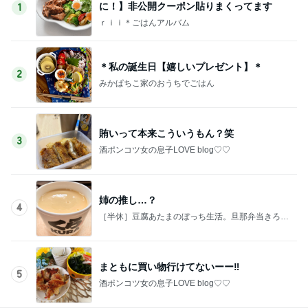
に！】非公開クーポン貼りまくってます
1
ｒｉｉ＊ごはんアルバム
＊私の誕生日【嬉しいプレゼント】＊
2
みかぱちこ家のおうちでごはん
賄いって本来こういうもん？笑
3
酒ポンコツ女の息子LOVE blog♡♡
姉の推し…？
4
［半休］豆腐あたまのぼっち生活。旦那弁当きろく
はお休み中
まともに買い物行けてないーー‼︎
5
酒ポンコツ女の息子LOVE blog♡♡