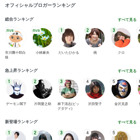
オフィシャルブロガーランキング
総合ランキング
すべて見る
1
2
3
市川團十郎白
小林麻央
だいたひかる
桃
クロ
猿
急上昇ランキング
すべて見る
1
2
3
4
5
デーモン閣下
片岡愛之助
林下清志(ビッ
沢田聖子
金沢克彦
グダディ)
新登場ランキング
すべて見る
1
2
3
4
5