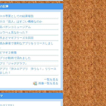
の記事
スロ専業としての結果報告
スロ『花人』はすごい機種なのか
豆パチンコミュージアム
ュウべぇ見なかった？
代まどマギフリーズ６回目
積み麻雀で便利なアプリをリリースしまし
。
どマギ２稼働
プリが動画で流れました
プリ『ジャググラフ』
アプリ『沖スロアプリ 沖うら！』リリース
ました！
一覧を見る
画像一覧を見る
マ
グ ( 115 )