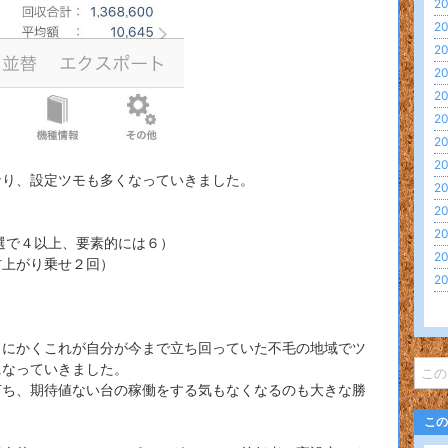
20
20
20
20
20
20
20
20
なり、設定ツモも多くなっていきました。
20
20
20
当選で４以上、要素的には６）
20
右上がり乗せ２回）
20
とにかくこれが自分が今まで立ち回っていた不毛の地域でツ
になっていきました。
打ち、期待値ない台の稼働をする気もなくなるのも大きな勝
この