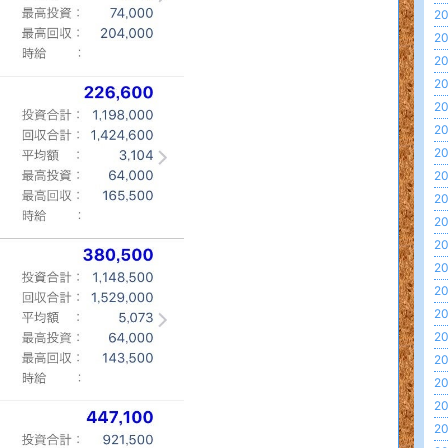
20
20
20
20
20
20
20
20
20
20
20
20
20
20
20
20
20
20
20