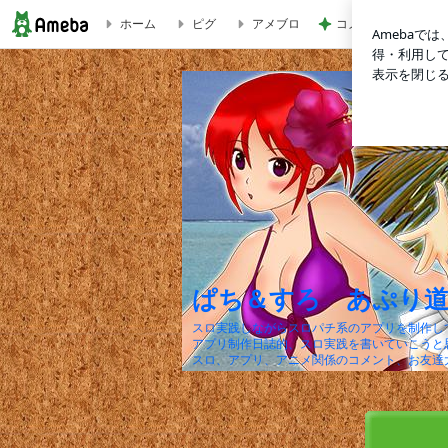
ホーム
ピグ
アメブロ
コメダのコンプした
ぱち＆すろ あぷり道 by Rissen
ぱち＆すろ あぷり道 b
スロ実践しながらスロパチ系のアプリを制作し
アプリ制作日誌的、スロ実践を書いていこうと
スロ、アプリ、アニメ関係のコメント、お友達