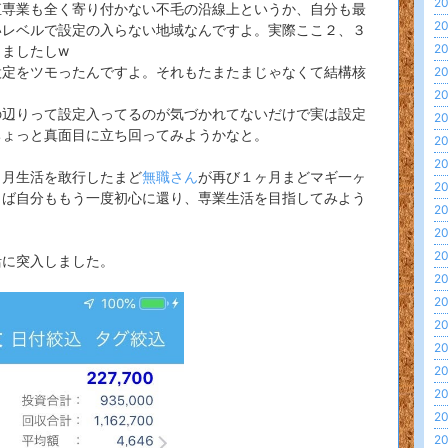
20
直専業も全く寄り付かない不毛の沿線上というか、自分も最
20
いレベルで設定の入らない地域なんですよ。実際ここ２、３
20
ましたしw
設定をツモったんですよ。それもたまたまじゃなくて結構核
20
20
の辺りって設定入ってるのが気づかれてないだけで実は設定
20
ちょっと真面目に立ち回ってみようかなと。
20
20
ヶ月生活を敢行したまど
無職さん
が再び１ヶ月まどマギ一ヶ
20
らば自分ももう一度初心に還り、専業生活を目指してみよう
20
20
20
活に突入しました。
20
20
20
20
20
20
20
20