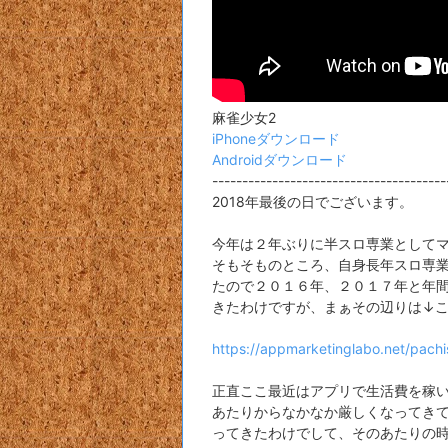
麻雀少女2
iPhoneダウンロード
Androidダウンロード
---------------------------------------
2018年最後の日でございます。
今年は２年ぶりに半スロ専業として
そもそものところ、自身長年スロ専
たので２０１６年、２０１７年と年
きたわけですが、まぁその辺りは↓こ
https://appmarketinglabo.net/pac
正直ここ最近はアプリで生活費を稼
あたりからなかなか厳しくなってき
ってきたわけでして、そのあたりの