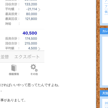
アニ
フ
個
カレ
なければいいやって思ってたんですよね。
ス。
月別
来事がありまして。
20