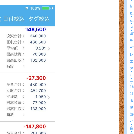
新
あ
あ
ス
戯言
思
AT
レ
エ
ス
U
オ
16
ぱ
ダ
動画
読
パ
自