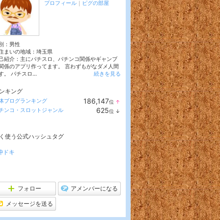
プロフィール
｜
ピグの部屋
別：
男性
住まいの地域：
埼玉県
己紹介：主にパチスロ、パチンコ関係やギャンブ
関係のアプリ作ってます。 言わずもがなダメ人間
す。 パチスロ...
続きを見る
ンキング
186,147
体ブログランキング
位
↑
ラ
625
チンコ・スロットジャンル
位
↓
ン
ラ
キ
ン
ン
キ
グ
く使う公式ハッシュタグ
ン
上
グ
昇
下
沖ドキ
降
フォロー
アメンバーになる
メッセージを送る