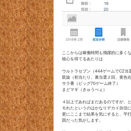
ここからは稼働時間も飛躍的に多く
核心を得てるあたりは
ウルトラセブン（444ゲームでCZ
凱旋（初当たり、裏当選２回、黄色
サラ番（ビッグ70ゲーム終了）
まどマギ（きゅうべぇ）
４以上であればまだあるのですが、
モれたというのはかなりデカイ自信
更にここまで結果を気にすると、平
因だった気がします。