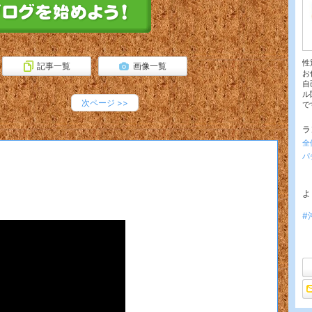
性
記事一覧
画像一覧
お
自
ル
次ページ
>>
で
ラ
全
パ
よ
#