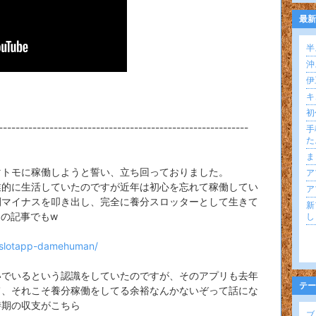
最新
半
沖
伊
キ
初
-----------------------------------------------------------
手
た
ま
マトモに稼働しようと誓い、立ち回っておりました。
ア
業的に生活していたのですが近年は初心を忘れて稼働してい
ア
間マイナスを叩き出し、完全に養分スロッターとして生きて
新
の記事でもw
し
hislotapp-damehuman/
いでいるという認識をしていたのですが、そのアプリも去年
テー
て、それこそ養分稼働をしてる余裕なんかないぞって話にな
時期の収支がこちら
ブロ