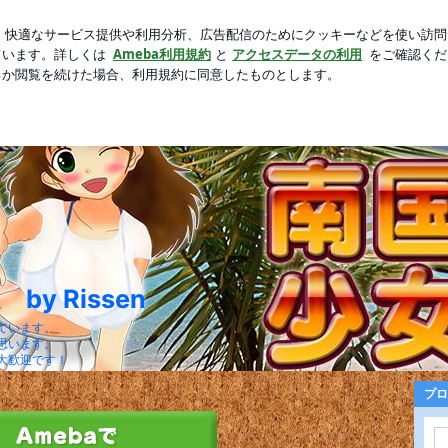
くなる可愛い食玩
芸能人ブログ
人気ブログ
新規登録
y Rissen
ています。
思います。
大歓迎です！
プロ