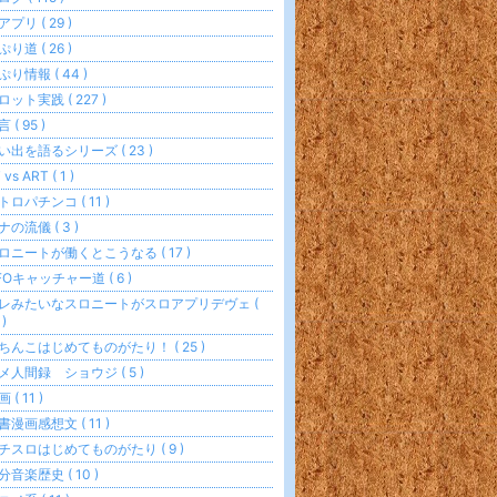
アプリ ( 29 )
ぷり道 ( 26 )
ぷり情報 ( 44 )
ロット実践 ( 227 )
 ( 95 )
い出を語るシリーズ ( 23 )
 vs ART ( 1 )
トロパチンコ ( 11 )
ナの流儀 ( 3 )
ロニートが働くとこうなる ( 17 )
FOキャッチャー道 ( 6 )
レみたいなスロニートがスロアプリデヴェ (
 )
ちんこはじめてものがたり！ ( 25 )
メ人間録 ショウジ ( 5 )
 ( 11 )
書漫画感想文 ( 11 )
チスロはじめてものがたり ( 9 )
分音楽歴史 ( 10 )