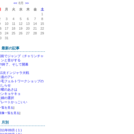
<<
8月
>>
日
月
火
水
木
金
土
1
2
3
4
5
6
7
8
9
10
11
12
13
14
15
6
17
18
19
20
21
22
3
24
25
26
27
28
29
0
31
最新の記事
面前でジャンプ（チャリンチャ
リンと音がする
NY終了、そして開幕
げ
第1次ドンジャラ大戦
水道のアレ
羊毛フェルトワークショップの
おしらせ
月曜のあさは
センキョケキョ
主婦の選択
グレートかっこいい
一覧を見る
]
画像一覧を見る
]
月別
011年09月 ( 1 )