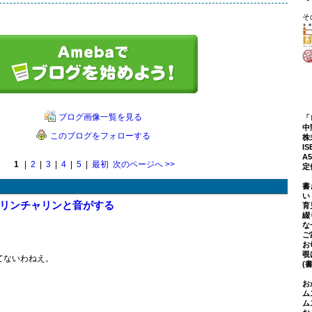
そ
ブログ画像一覧を見る
「
中
このブログをフォローする
株
IS
A
1
|
2
|
3
|
4
|
5
|
最初
次のページへ
>>
定
書
い
リンチャリンと音がする
育
綴
な
ご
お
覗
てないわねえ。
(
お
ム
ム