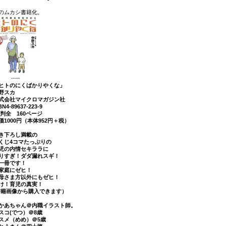
のムカシ書籍化。
ヒトのにくばかりやくな」
野スカ
式会社マイクロマガジン社
BN4-89637-223-9
5判全 160ページ
価1000円（本体952円＋税）
き下ろし満載の
くじ4コマたっぷりの
児の内情セキララに
りすぎ！ダダ漏れスギ！
一冊です！
家庭にゼヒ！
母さま方以外にもゼヒ！
け！育児の真実！
書籍画像から購入できます）
かあちゃん＠内職イラスト師。
スコ(でつ）＠8歳
スメ（めめ）＠5歳