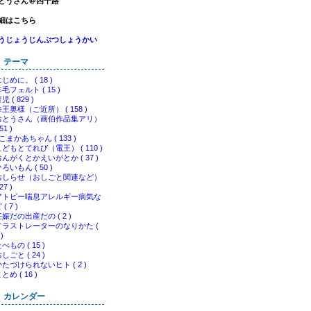
とうさん＠四十路
細はこちら
うじょうじんぶつしょうかい
テーマ
じめに。 ( 18 )
毛フェルト ( 15 )
児 ( 829 )
王奥様（ご近所） ( 158 )
おとうさん（画伯作品集アリ）
 51 )
こまかあちゃん ( 133 )
こどもとてれび（電王） ( 110 )
おんがくとかえいがとか ( 37 )
ろいもん ( 50 )
おしらせ（おしごと関連など）
 27 )
アトピー喘息アレルギー病気な
 ( 7 )
娠だの出産だの ( 2 )
イラストレーターのなりかた (
 )
べもの ( 15 )
しごと ( 24 )
かたづけられないヒト ( 2 )
とめ ( 16 )
カレンダー