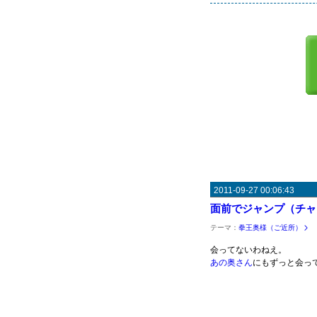
2011-09-27 00:06:43
面前でジャンプ（チャ
テーマ：
拳王奥様（ご近所）
会ってないわねえ。
あの奥さん
にもずっと会っ