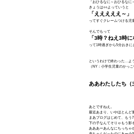
「おひるなに～おひるなに
きょうは○○よっていうと
「えええええ～」
ってすぐクレームつける児
そんでもって
「3時？ねえ3時
って1時過ぎから5分おきに
というわけで終わった…よ
（NY：小学生児童のかっ
ああわたしたち（
あとですねえ。
最近あまり、いやほとんど
まあブログはじめて、もう
下の子なんてそりゃもう影
あああーあんなにちっちゃ
赤ちゃんだったのにあー小