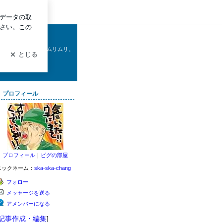
イン
してみたりしたいがムリムリ。
…。
プロフィール
プロフィール
｜
ピグの部屋
ニックネーム：
ska-ska-chang
フォロー
メッセージを送る
アメンバーになる
記事作成・編集
]