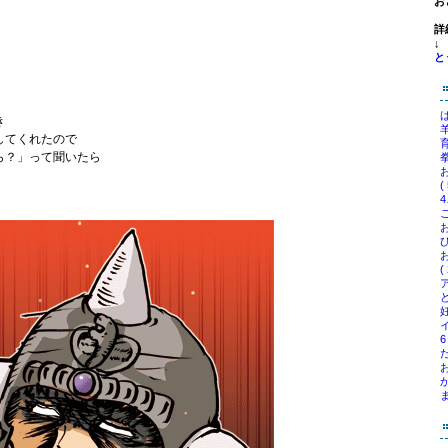
お
詳
↓
と
は
き
羊
してくれたので
育
ら？」って聞いたら
拳
(
4
ひ
(
ど
妊
6
た
お
ま