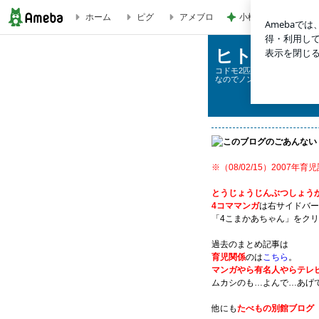
小柳ルミ子 愛犬の1
ホーム
ピグ
アメブロ
ヒトのにくばかりやくな
ヒトのにく
コドモ2匹引きずったイラス
なのでノンアルコールでもク
このブログのごあんない
※（08/02/15）2007
とうじょうじんぶつしょう
4コママンガ
は右サイドバー
「4こまかあちゃん」をク
過去のまとめ記事は
育児関係
のは
こちら
。
マンガやら有名人やらテレ
ムカシのも…よんで…あげ
他にも
たべもの別館ブログ