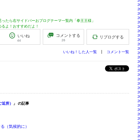
2
2
2
2
2
思ったら右サイドバーおブログテーマ一覧内「拳王王様」
2
めるよ！おすすめだよ！
2
2
コメントする
いいね
2
リブログする
2
26
44
2
2
いいね！した人一覧
コメント一覧
2
2
2
2
ポスト
2
2
2
2
2
2
2
2
ご近所）
」 の記事
2
2
2
2
2
なる（気候的に）
2
2
2