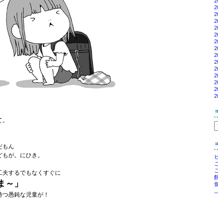
2
2
2
2
2
2
2
2
2
2
2
2
2
2
2
て。
だもん
どもが。にひき。
工夫するでもなくすぐに
ま～」
待つ愚鈍な児童が！