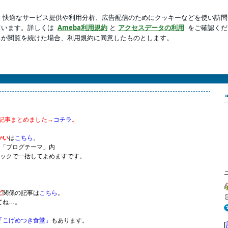
日の里帰り
新規登録
ログ
芸能人ブログ
人気ブログ
ばかりやくな
トレーターが在宅で泣きながら仕事したり育児をしたりたまにはやさぐれてどっかに逃げ出
ダをまけるこの場所で育児絵日記とやらに手を染めてもみる。書籍化したこと…あったのう
年育児記事まとめました→
コチラ
。
かい
は
こちら
。
「ブログテーマ」内
リックで一括してよめますです。
ビ
関係の記事は
こちら
。
てね…。
「こげめつき食堂」
もあります。
[