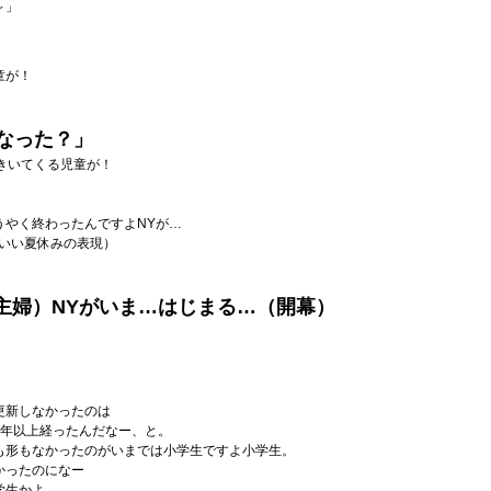
～」
童が！
になった？」
きいてくる児童が！
うやく終わったんですよNYが…
こいい夏休みの表現）
主婦）NYがいま…はじまる…（開幕）
更新しなかったのは
7年以上経ったんだなー、と。
も形もなかったのがいまでは小学生ですよ小学生。
かったのになー
学生かよ