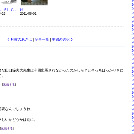
2
2
2
NY終了、そして開幕
げ
2
8-26
2011-08-01
2
2
2
2
2
2
月曜のあさは
|
記事一覧
|
主婦の選択
2
2
2
2
2
2
2
名な山口節夫大先生は今回出馬されなかったのかしら？とそっちばっかりきに
2
て。
2
2
2
[
返信する
]
2
2
2
2
。
2
必要なんでしょうね。
2
2
2
正しいかどうかは別に。
2
2
[
返信する
]
2