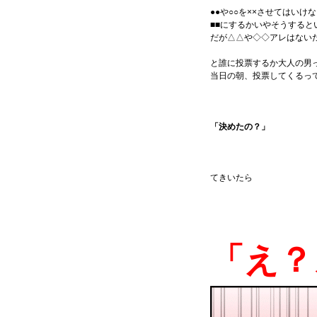
●●や○○を××させてはい
■■にするかいやそうすると
だが△△や◇◇アレはないだ
と誰に投票するか大人の男
当日の朝、投票してくるっ
「決めたの？」
てきいたら
「え？