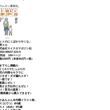
のムカシ書籍化。
ヒトのにくばかりやくな」
野スカ
式会社マイクロマガジン社
BN4-89637-223-9
5判全 160ページ
価1000円（本体952円＋税）
き下ろし満載の
くじ4コマたっぷりの
児の内情セキララに
りすぎ！ダダ漏れスギ！
一冊です！
家庭にゼヒ！
母さま方以外にもゼヒ！
け！育児の真実！
書籍画像から購入できます）
かあちゃん＠内職イラスト師。
スコ(でつ）＠8歳
スメ（めめ）＠5歳