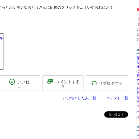
ずっとポケモンなおとうさんに応援のクリックを…！いやおれにだ！
1
2
3
コメントする
いいね
リブログする
5
1
いいね！した人一覧
コメント一覧
[
ポスト
[
2