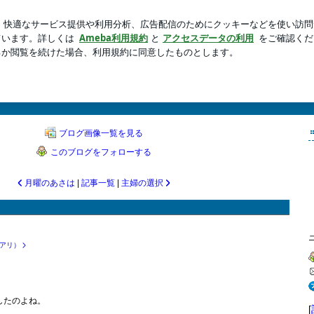
に捧げる夫
新規登録
ログ
芸能人ブログ
人気ブログ
ばかりやくな
トレーターが在宅で泣きながら仕事したり育児をしたりたまにはやさぐれてどっかに逃げ出
ダをまけるこの場所で育児絵日記とやらに手を染めてもみる。書籍化したこと…あったのう
ブログ画像一覧を見る
このブログをフォローする
月曜のあさは
|
記事一覧
|
主婦の選択
アリ）
したのよね。
[