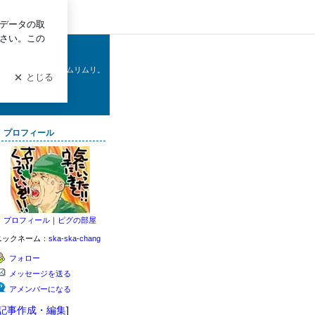
イン
してみたりしたいがムリムリ。
…。
プロフィール
プロフィール
｜
ピグの部屋
ニックネーム：
ska-ska-chang
フォロー
メッセージを送る
アメンバーになる
記事作成・編集
]