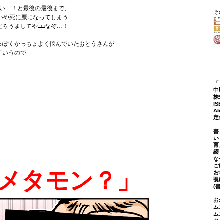
けない…！と最後の最後まで、
そ
いや死に票になってしまう
ろうましてや□□なぞ…！
っぽくかっちょよく悩んでいたおとうさんが
ていうので
「
中
株
IS
A
定
書
い
育
綴
な
ご
メタモン？」
お
覗
(
お
ム
ム