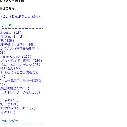
とうさん＠四十路
細はこちら
うじょうじんぶつしょうかい
テーマ
じめに。 ( 18 )
毛フェルト ( 15 )
児 ( 829 )
王奥様（ご近所） ( 158 )
おとうさん（画伯作品集アリ）
 51 )
こまかあちゃん ( 133 )
こどもとてれび（電王） ( 110 )
おんがくとかえいがとか ( 37 )
ろいもん ( 50 )
おしらせ（おしごと関連など）
 27 )
アトピー喘息アレルギー病気な
 ( 7 )
娠だの出産だの ( 2 )
イラストレーターのなりかた (
 )
べもの ( 15 )
しごと ( 24 )
かたづけられないヒト ( 2 )
とめ ( 16 )
カレンダー