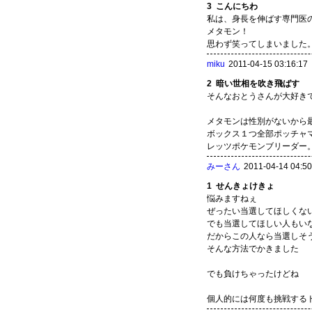
3
こんにちわ
私は、身長を伸ばす専門医
メタモン！
思わず笑ってしまいました
miku
2011-04-15 03:16:17
2
暗い世相を吹き飛ばす
そんなおとうさんが大好き
メタモンは性別がないから
ボックス１つ全部ポッチャ
レッツポケモンブリーダー
みーさん
2011-04-14 04:50
1
せんきょけきょ
悩みますねぇ
ぜったい当選してほしくな
でも当選してほしい人もい
だからこの人なら当選しそ
そんな方法でかきました
でも負けちゃったけどね
個人的には何度も挑戦する