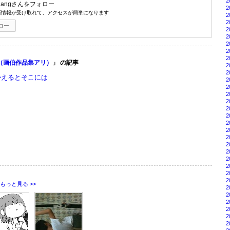
2
hang
さんをフォロー
2
新情報が受け取れて、アクセスが簡単になります
2
2
ロー
2
2
2
2
2
（画伯作品集アリ）
」 の記事
2
2
かえるとそこには
2
2
2
2
2
2
2
2
2
2
2
2
2
2
2
もっと見る >>
2
2
2
2
2
2