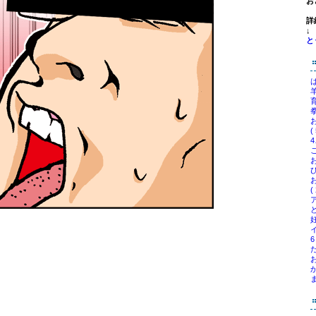
お
詳
↓
と
は
羊
育
拳
(
4
ひ
(
ど
妊
6
た
お
ま