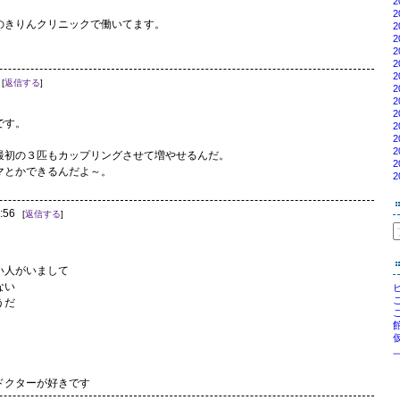
2
2
のきりんクリニックで働いてます。
2
2
2
。
2
2
[
返信する
]
2
2
2
です。
2
2
2
最初の３匹もカップリングさせて増やせるんだ。
2
マとかできるんだよ～。
2
。
:56
[
返信する
]
い人がいまして
ない
うだ
ドクターが好きです