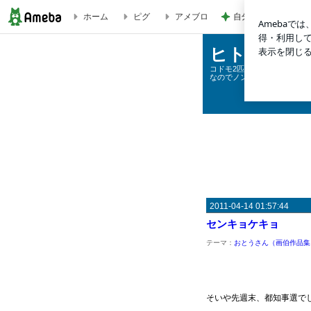
自分の時間全てを娘
ホーム
ピグ
アメブロ
センキョケキョ | ヒトのにくばかりやくな
ヒトのにく
コドモ2匹引きずったイラス
なのでノンアルコールでもク
2011-04-14 01:57:44
センキョケキョ
テーマ：
おとうさん（画伯作品集
そいや先週末、都知事選で