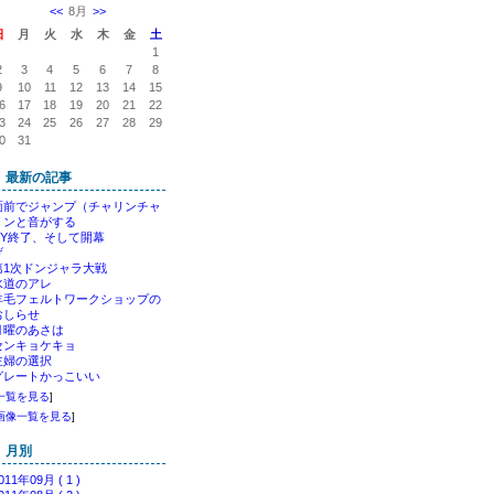
<<
8月
>>
日
月
火
水
木
金
土
1
2
3
4
5
6
7
8
9
10
11
12
13
14
15
6
17
18
19
20
21
22
3
24
25
26
27
28
29
0
31
最新の記事
面前でジャンプ（チャリンチャ
リンと音がする
NY終了、そして開幕
げ
第1次ドンジャラ大戦
水道のアレ
羊毛フェルトワークショップの
おしらせ
月曜のあさは
センキョケキョ
主婦の選択
グレートかっこいい
一覧を見る
]
画像一覧を見る
]
月別
011年09月 ( 1 )