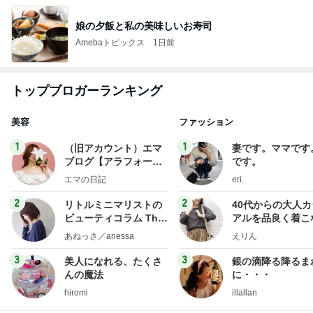
娘の夕飯と私の美味しいお寿司
Amebaトピックス
1日前
トップブロガーランキング
美容
ファッション
1
1
（旧アカウント）エマ
妻です。ママです
ブログ【アラフォー会
です。
社売却セカンドライ
エマの日記
eri.
フ】
2
2
リトルミニマリストの
40代からの大人
ビューティコラム The
アルを品良く着こ
little minimalist's bea
ファッションブロ
あねっさ／anessa
えりん
uty colum
3
3
美人になれる、たくさ
銀の滴降る降るま
んの魔法
に・・・
hiromi
illallan