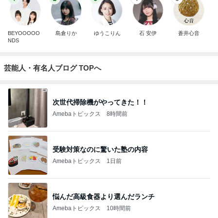
BEYOOOOO
島倉りか
ゆうこりん
石 安伊
蒼井心音
NDS
芸能人・有名人ブログ TOPへ
次世代掃除機がやってきた！！
Amebaトピックス
8時間前
受験対策なのに驚いた塾の内容
Amebaトピックス
1日前
悩んだ高級食器より選んだランチ
Amebaトピックス
10時間前