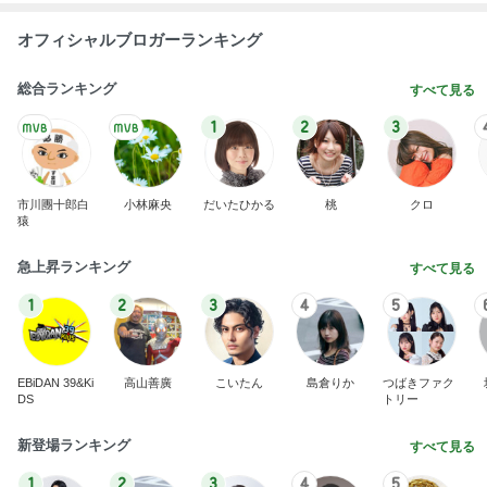
オフィシャルブロガーランキング
総合ランキング
すべて見る
1
2
3
市川團十郎白
小林麻央
だいたひかる
桃
クロ
猿
急上昇ランキング
すべて見る
1
2
3
4
5
EBiDAN 39&Ki
高山善廣
こいたん
島倉りか
つばきファク
DS
トリー
新登場ランキング
すべて見る
1
2
3
4
5