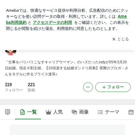
33歳☆結婚カウントダウン→新婚編■
アプリをダウンロードして
ブログの更新通知
を受け取りまし
開く
ょう。
33歳☆結婚カウントダウン→新婚編■
「仕事をバリバリこなすキャリアウーマン」のハズだったsatyが05年3月20
日結婚。現在９割主婦。【10倍楽する結婚ダンドリ辞典】実際のブロガ－さ
んをモデルに作るブライス達等♪
119
221
フォロー
フォロワー
投稿
一覧
人気
画像
テーマ