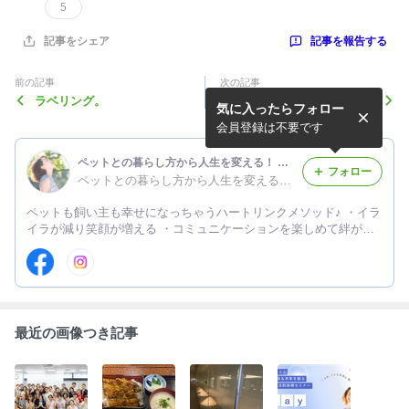
5
記事を報告する
記事をシェア
前の記事
次の記事
ラベリング。
春の過ごし方。
気に入ったらフォロー
会員登録は不要です
ペットとの暮らし方から人生を変える！ ハートリンクプラクティショナー掛札文香
フォロー
ペットとの暮らし方から人生を変える！ハートリンクプラクティショナー 掛札文香
ペットも飼い主も幸せになっちゃうハートリンクメソッド♪ ・イラ
イラが減り笑顔が増える ・コミュニケーションを楽しめて絆が深
まる ・ペットも飼い主も自分らしく過ごせる 愛犬メイちゃんとの
暮らしの中でハートリンクメソッドを日々実践している様子を書い
ています♪
最近の画像つき記事