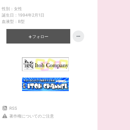
性別：
女性
誕生日：
1994年2月1日
血液型：
B型
フォロー
RSS
著作権についてのご注意