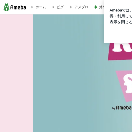
外なのに涼しい贅沢
ホーム
ピグ
アメブロ
ブログ記事一覧｜藤江れいなオフィシャルブログ「Reina's flavor」