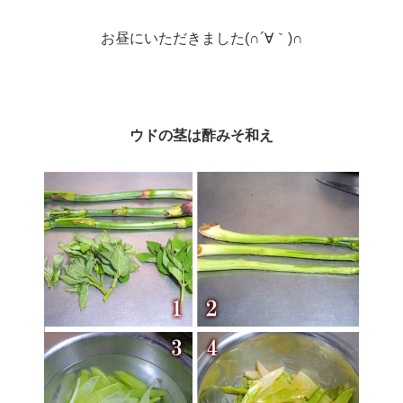
お昼にいただきました(∩´∀｀)∩
ウドの茎は酢みそ和え