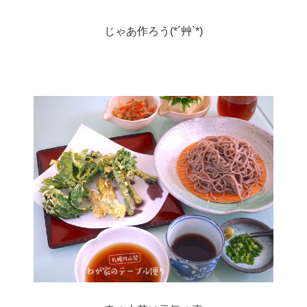
じゃあ作ろう(*´艸`*)