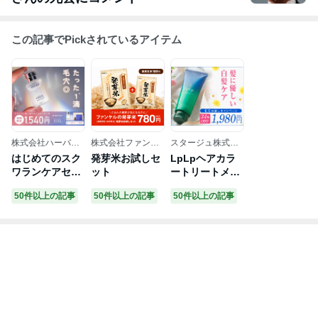
この記事でPickされているアイテム
株式会社ハーバー
株式会社ファンケ
スタージュ株式会
研究所
ル
社
はじめてのスク
発芽米お試しセ
LpLpヘアカラ
ワランケアセッ
ット
ートリートメン
ト
ト
50件以上の記事
50件以上の記事
50件以上の記事