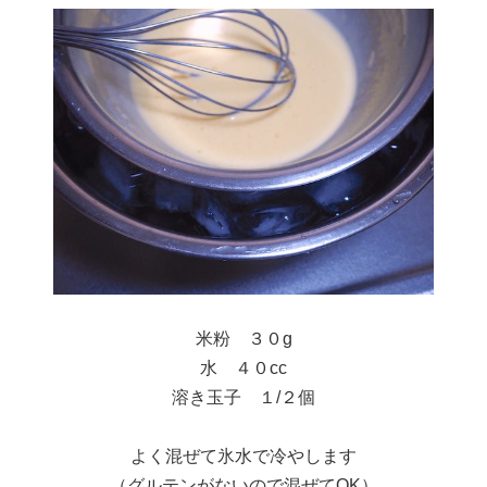
米粉 ３０g
水 ４０cc
溶き玉子 １/２個
よく混ぜて氷水で冷やします
（グルテンがないので混ぜてOK）