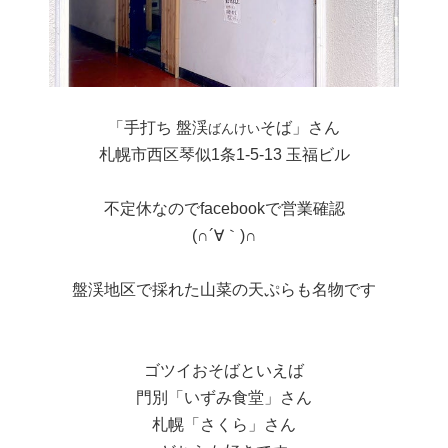
「手打ち 盤渓
そば」さん
ばんけい
札幌市西区琴似1条1-5-13 玉福ビル
不定休なのでfacebookで営業確認
(∩´∀｀)∩
盤渓地区で採れた山菜の天ぷらも名物です
ゴツイおそばといえば
門別「いずみ食堂」さん
札幌「さくら」さん