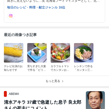
抜きに見えないように…笑 北海道フードマイスターとして、北海
道の美味しい食材も紹介します。 ２０１９年から、お料理講座を
毎日のレシピ・料理・献立ジャンル 16位
始めました。 市内スーパーさんのレシピ提供も始めました。
最近の画像つき記事
テレビ出演のお
育ちすぎた大葉
カラフルトマト
レンチンで作る
知らせです
で作る「ピリ辛
でカンタンおも
「カンタン三色
大葉みそ」
てなしサラダ
丼」でランチ♪
もっと見る
ABEMA
清水アキラ 37歳で急逝した息子 良太郎
さんの死去にコメント