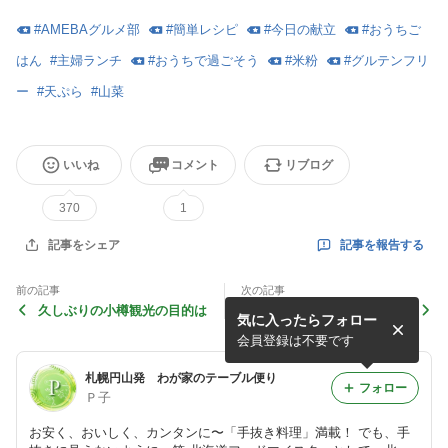
#
AMEBAグルメ部
#
簡単レシピ
#
今日の献立
#
おうちご
はん
#
主婦ランチ
#
おうちで過ごそう
#
米粉
#
グルテンフリ
ー
#
天ぷら
#
山菜
いいね
コメント
リブログ
370
1
記事を報告する
記事をシェア
前の記事
次の記事
久しぶりの小樽観光の目的は
夫が喜ぶ牛肉のおかず「牛の
気に入ったらフォロー
たたき」
会員登録は不要です
札幌円山発 わが家のテーブル便り
フォロー
Ｐ子
お安く、おいしく、カンタンに〜「手抜き料理」満載！ でも、手