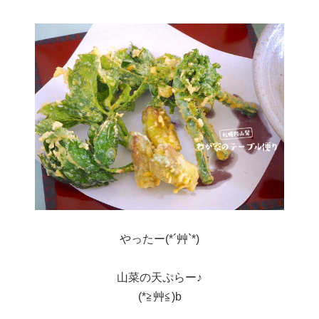
やったー(*´艸`*)
山菜の天ぷらー♪
(*≧艸≦)b