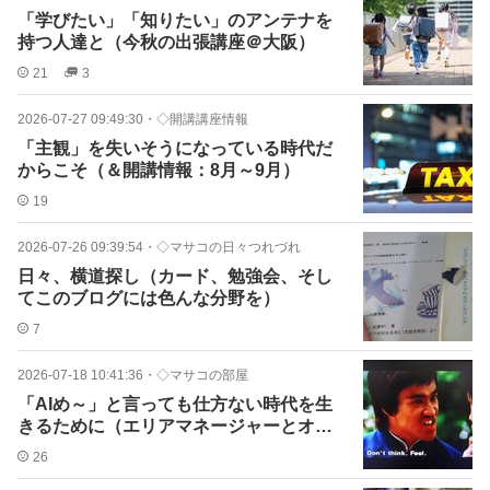
「学びたい」「知りたい」のアンテナを
持つ人達と（今秋の出張講座＠大阪）
21
3
2026-07-27 09:49:30
・
◇開講講座情報
「主観」を失いそうになっている時代だ
からこそ（＆開講情報：8月～9月）
19
2026-07-26 09:39:54
・
◇マサコの日々つれづれ
日々、横道探し（カード、勉強会、そし
てこのブログには色んな分野を）
7
2026-07-18 10:41:36
・
◇マサコの部屋
「AIめ～」と言っても仕方ない時代を生
きるために（エリアマネージャーとオン
ライン）
26