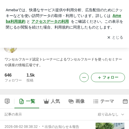
ワンセルフカードの広場
アプリをダウンロードして
ブログの更新通知
を受け取りまし
開く
ょう。
ワンセルフカードの広場
ワンセルフカード認定トレーナーによるワンセルフカードを使ったセミナー
や講座の情報広場です。
646
1.5k
フォロー
フォロワー
投稿
一覧
人気
画像
テーマ
記事の表示
絞り込みなし
2026-08-02 08:38:32
・
＊出張のお知らせ＆報告