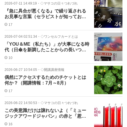
2026-07-11 14:49:19
・
◇マサコの日々つれづれ
『急に具合が悪くなる』で繰り返される
お見事な言葉（セラピストが知っておき
たいスタンス）
17
2026-07-04 02:51:34
・
◇ワンセルフカードとは
「YOU＆ME（私たち）」が大事になる時
代（日傘を新調したことからの長いつぶ
やき）
10
2026-06-27 10:54:05
・
◇開講講座情報
偶然にアクセスするためのチケットとは
何か？（開講情報：7月～8月）
17
2026-06-22 14:50:53
・
◇マサコの日々つれづれ
この美意識だけは譲れないよ（「ミュー
ジックアワードジャパン」の赤と「惹」
のカードの赤）
16