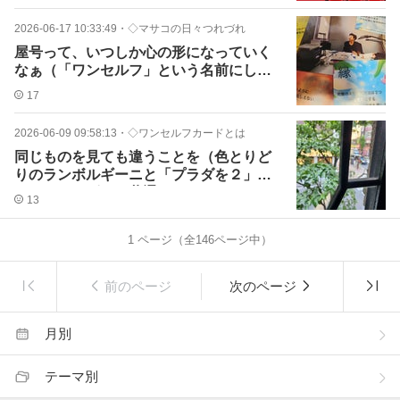
2026-06-17 10:33:49
・
◇マサコの日々つれづれ
屋号って、いつしか心の形になっていく
なぁ（「ワンセルフ」という名前にして
ホントよかった）
17
2026-06-09 09:58:13
・
◇ワンセルフカードとは
同じものを見ても違うことを（色とりど
りのランボルギーニと「プラダを２」と
カードセラピーの共通項）
13
1
ページ（全
146
ページ中）
前のページ
次のページ
月別
テーマ別