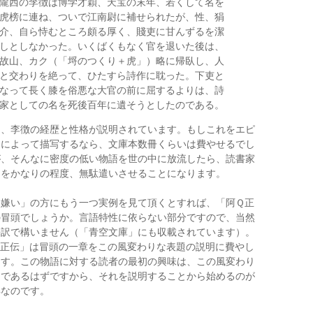
隴西の李徴は博学才穎、天宝の末年、若くして名を
虎榜に連ね、ついで江南尉に補せられたが、性、狷
介、自ら恃むところ頗る厚く、賤吏に甘んずるを潔
しとしなかった。いくばくもなく官を退いた後は、
故山、カク（「埒のつくり＋虎」）略に帰臥し、人
と交わりを絶って、ひたすら詩作に耽った。下吏と
なって長く膝を俗悪な大官の前に屈するよりは、詩
家としての名を死後百年に遺そうとしたのである。
に、李徴の経歴と性格が説明されています。もしこれをエピ
ドによって描写するなら、文庫本数冊くらいは費やせるでし
が、そんなに密度の低い物語を世の中に放流したら、読書家
間をかなりの程度、無駄遣いさせることになります。
明嫌い」の方にもう一つ実例を見て頂くとすれば、「阿Ｑ正
の冒頭でしょうか。言語特性に依らない部分ですので、当然
語訳で構いません（「青空文庫」にも収載されています）。
Ｑ正伝」は冒頭の一章をこの風変わりな表題の説明に費やし
ます。この物語に対する読者の最初の興味は、この風変わり
題であるはずですから、それを説明することから始めるのが
解なのです。