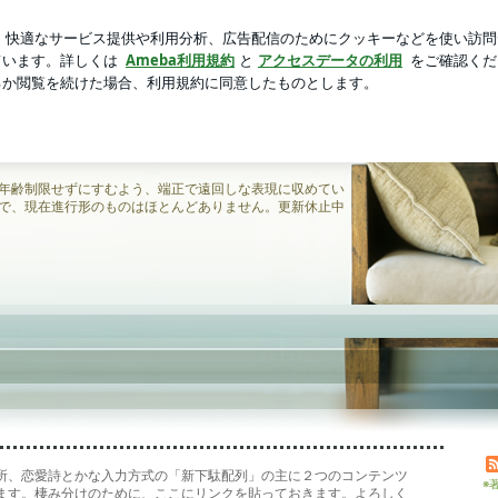
ママの食事
芸能人ブログ
人気ブログ
新規登録
ログ
年齢制限せずにすむよう、端正で遠回しな表現に収めてい
で、現在進行形のものはほとんどありません。更新休止中
所、恋愛詩とかな入力方式の「新下駄配列」の主に２つのコンテンツ
※
ます。棲み分けのために、ここにリンクを貼っておきます。よろしく