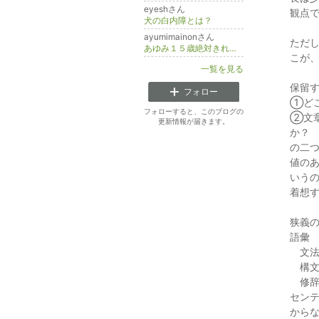
eyeshさん
観点
犬の白内障とは？
ayumimainonさん
ただ
あゆみ１５歳絶対きれいになるぞぉ
こが
一覧を見る
保留
フォロー
①ど
フォローすると、このブログの
②文
更新情報が届きます。
か？
の二
値の
いう
着想
狭義
語彙
文
構
修
セン
から