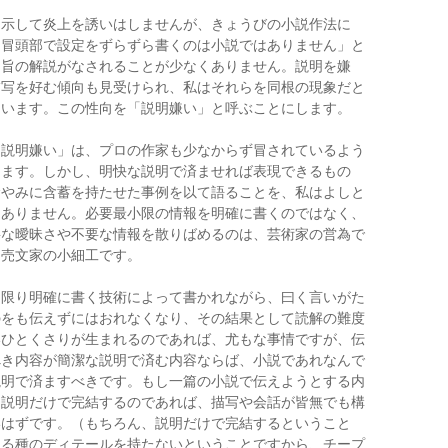
例示して炎上を誘いはしませんが、きょうびの小説作法に
「冒頭部で設定をずらずら書くのは小説ではありません」と
趣旨の解説がなされることが少なくありません。説明を嫌
描写を好む傾向も見受けられ、私はそれらを同根の現象だと
ています。この性向を「説明嫌い」と呼ぶことにします。
「説明嫌い」は、プロの作家も少なからず冒されているよう
じます。しかし、明快な説明で済ませれば表現できるもの
むやみに含蓄を持たせた事例を以て語ることを、私はよしと
くありません。必要最小限の情報を明確に書くのではなく、
要な曖昧さや不要な情報を散りばめるのは、芸術家の営為で
く売文家の小細工です。
な限り明確に書く技術によって書かれながら、曰く言いがた
のをも伝えずにはおれなくなり、その結果として読解の難度
いひとくさりが生まれるのであれば、尤もな事情ですが、伝
べき内容が簡潔な説明で済む内容ならば、小説であれなんで
説明で済ますべきです。もし一篇の小説で伝えようとする内
、説明だけで完結するのであれば、描写や会話が皆無でも構
いはずです。（もちろん、説明だけで完結するということ
ある種のディテールを持たないということですから、チープ