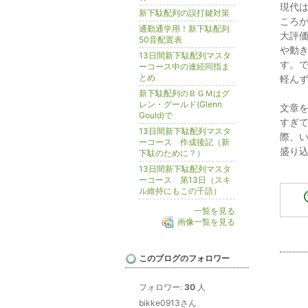
現代
新下駄配列の誤打鍵対策
ころ
通勤通学用！新下駄配列
大評
50音配置表
や動
13日間新下駄配列マスタ
す。
ーコース中の連続同指ま
とめ
軽ん
新下駄配列のＢＧＭはグ
レン・グールド(Glenn
文章
Gould)で
すぎ
13日間新下駄配列マスタ
際、
ーコース 作成後記（新
盛り
下駄のために？）
13日間新下駄配列マスタ
ーコース 第13日（スキ
ル維持にもこの千語）
一覧を見る
画像一覧を見る
このブログのフォロワー
フォロワー:
30
人
bikke0913さん