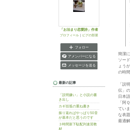
「お泊まり恋愛詩」作者
プロフィール
｜
ピグの部屋
フォロー
簡潔
アメンバーになる
ソー
メッセージを送る
ょう
の時
最新の記事
「説
伝」
「説明嫌い」と小説の書
日本
き出し
「阿
カギ括弧の重ね書き
てい
振り返ればやっぱり50音
な表
が基本だと思うのです
最適
３時間新下駄配列速習教
材