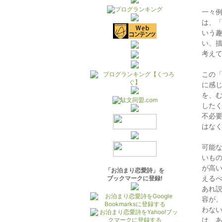
一々
は、
いう
い、
考え
この
に感
を、
した
不必
はな
可能
いも
が高
「お泊まり恋愛詩」を
える
ブックマークに登録!
あれ
容が
わな
は、