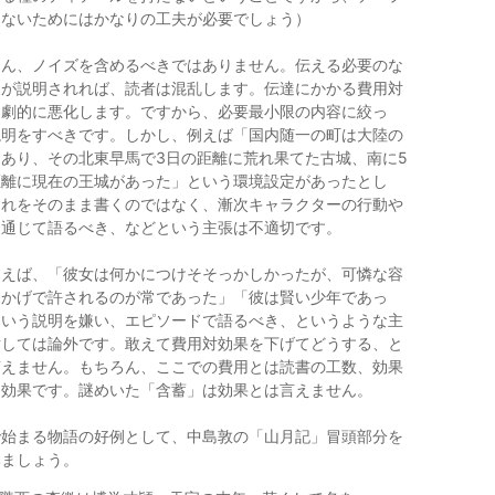
らないためにはかなりの工夫が必要でしょう）
ろん、ノイズを含めるべきではありません。伝える必要のな
報が説明されれば、読者は混乱します。伝達にかかる費用対
は劇的に悪化します。ですから、必要最小限の内容に絞っ
説明をすべきです。しかし、例えば「国内随一の町は大陸の
あり、その北東早馬で3日の距離に荒れ果てた古城、南に5
距離に現在の王城があった」という環境設定があったとし
それをそのまま書くのではなく、漸次キャラクターの行動や
を通じて語るべき、などという主張は不適切です。
例えば、「彼女は何かにつけそそっかしかったが、可憐な容
おかげで許されるのが常であった」「彼は賢い少年であっ
という説明を嫌い、エピソードで語るべき、というような主
対しては論外です。敢えて費用対効果を下げてどうする、と
言えません。もちろん、ここでの費用とは読書の工数、効果
達効果です。謎めいた「含蓄」は効果とは言えません。
で始まる物語の好例として、中島敦の「山月記」冒頭部分を
みましょう。