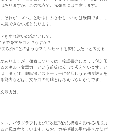
ではありますが、この観点で、元発言には同意します。
し、それが「ズル」と呼ぶにふさわしいのかは疑問です。こ
、同意できない点となります。
すべきすれ違いの余地として、
こまでを文章力と見なすか？
章力以外にどのようなスキルセットを習得したいと考える
つがありますが、後者については、物語書きにとって付加価
あるスキル＞文章力 という前提に立って考えています。と
のは、例えば、興味深いストーリーに発展しうる初期設定を
する能力などは、文章力の範疇とは考えづらいからです。
の文章力は、
法
文
辞
テンス、パラグラフおよび順次巨視的な構造を形作る構成力
なると私は考えています。なお、カギ括弧の重ね書きがなぜ