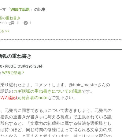
ーマ 「
WEBで話題
」 の記事
弧の重ね書き
4
1
7-03
る >>
括弧の重ね書き
年07月03日 05時39分23秒
：
WEBで話題
乗り遅れたまま、コメントします。@boin_masterさんの
で話題の
カギ括弧の重ね書きについての議論
です。
/7/7追記)
元発言者のnote
もご覧下さい。
は、元発言に同意できる点について書きましょう。元発言の
ぎ括弧の重書きが書き手に与える視点」で主張されている議
一般化すると、「文章力の範疇外に属する技法を選択肢とし
てば持つほど、同じ時間の修練によって得られる文章力の成
少なくなる」と言えると考えています。単にリソース配分の