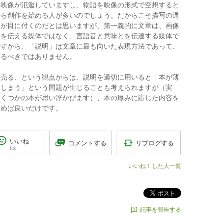
は映像が氾濫していますし、物語を映像の形式で空想すると
から創作を始める人が多いのでしょう。だからこそ描写の過
価が目に付くのだとは思いますが、第一義的に文章は、画像
きを伝える媒体ではなく、言語音と意味とを伝達する媒体で
ですから、「説明」は文章に最も向いた表現方法であって、
ずるべきではありません。
を売る、という観点からは、説明を適切に用いると「本が薄
てしまう」という問題が生じることも考えられますが（実
いくつかの本が思い浮かびます）、本の厚みに応じた内容を
込めば良いだけです。
いいね
リブログする
コメントする
53
いいね！した人一覧
ポスト
記事を報告する