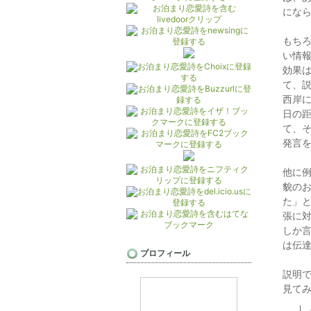
にな
もち
い情
効果
て、
西岸に
日の
て、
発言
他に
貌の
た」
張に
しか
は伝
プロフィール
説明
見て