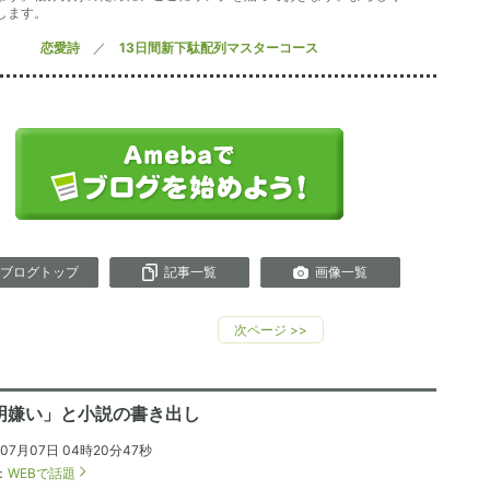
します。
恋愛詩
／
13日間新下駄配列マスターコース
ブログトップ
記事一覧
画像一覧
次ページ
>>
明嫌い」と小説の書き出し
年07月07日 04時20分47秒
：
WEBで話題