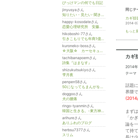
びっけマンの何でも日記
同じテ
jinyusyaさん
知りたい・見たい･聞きたい情報前線
カギ括
happy-kosodateさん
2014-0
恋愛心理研究所 安藤房子の「ココロとカラダのレシピ」
もっと見
hikoboshi-77さん
引きこもりでも年商1億円(＠_＠;)伝説の起業家MR-T official Blog
kuroneko-bossさん
☆大阪☆ カーセキュリティーショップＣＹＴ
カギ
tachibanapoemさん
詩集『はまなす』
2014
shizukutsukiyoさん
テーマ
雫月夜
penpen58さん
話題に
50になってもまんがを描いている
界隈
doggooさん
(2014
犬の腰痛
ringo-tyanminさん
韓国と生きる。-東方神起LOVEチャンミンLOVE-
まず
「か
arihureさん
ありふれのブログ
論を
herbsu7377さん
て持
スリム
長は