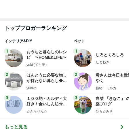
小倉優子 息子達とくら寿司昼食
Amebaトピックス
2日前
僕の会社が迎えた8歳の誕生日
Amebaトピックス
16時間前
ディオールの崩れにくい新作パウダー
Amebaトピックス
2日前
神がかってる掃除機
Amebaトピックス
14時間前
夫が甘い4歳次女の頭の回転力