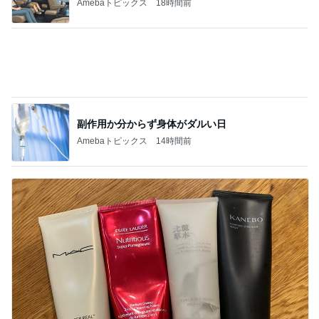
0話完？
マズル刑事
恋は動き出すけれど…「ラストノート」第4話
2
連ドラについてじっくり語るブログ
『あなたが猟奇殺人犯を裁く日』 被告人の
一挙手一投足が目の前に浮かぶリアルさ
3
むぅびぃ・とりっぷ
スペインバスクからこんにちは！診療日記＆
日常エピソード106
4
水谷孝のブログ「つれづれなるままに」
あたしンちと仕様の変わったスタンプラリー
(|| ゜Д゜)
5
ライターズパレット通信