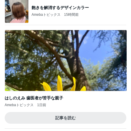
人の命を預かる医師が増えない理由
Amebaトピックス
1日前
記事を読む
障害あってもオシャレ大好きな娘
Amebaトピックス
1日前
UNIQLOの990円でできるレイヤード
Amebaトピックス
1日前
ダレない生地のためのバター選びの発見
Amebaトピックス
15時間前