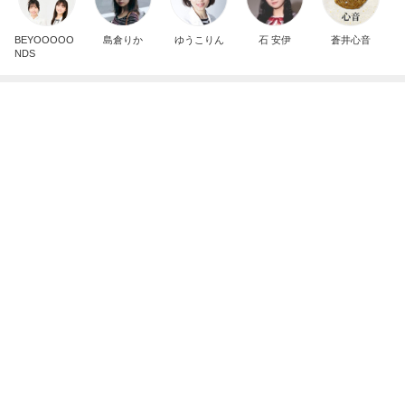
記事を読む
葬式する金もなく直葬も無理な家
Amebaトピックス
1日前
奥さんが反対していたという可能性
Amebaトピックス
11時間前
子供が飽きない車内での過ごし方
Amebaトピックス
18時間前
副作用か分からず身体がダルい日
Amebaトピックス
14時間前