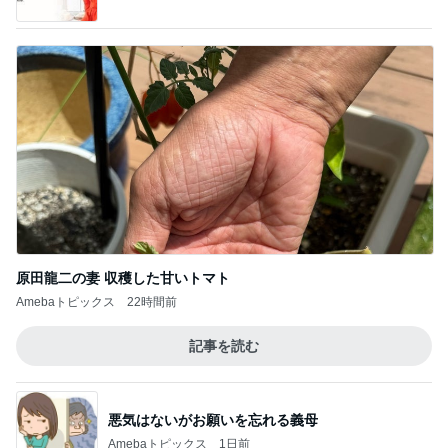
実母から受けたまさかの嫌がらせ
Amebaトピックス
1日前
帰宅後30分でさくっと作った夕飯
Amebaトピックス
1日前
夫婦を再生させた妻の強気の戦略
Amebaトピックス
23時間前
長女が初めて作ったいびつな形