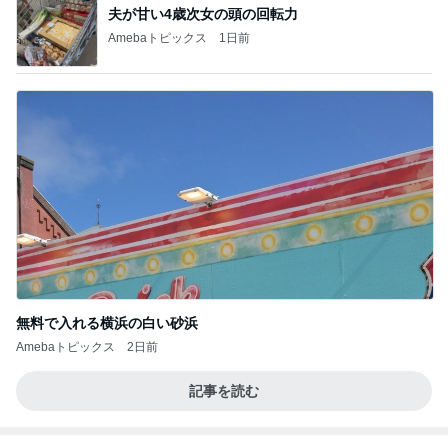
BEYOOOOO
島倉りか
ゆうこりん
石 安伊
蒼井心音
NDS
芸能人・有名人ブログ TOPへ
神がかってる掃除機
Amebaトピックス
14時間前
高橋英樹 蓼科の心地よい山の風
Amebaトピックス
2日前
渡辺美奈代 3coinsでの購入品
Amebaトピックス
2日前