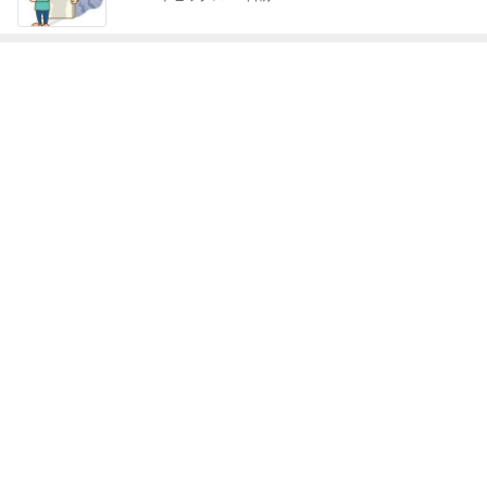
Amebaトピックス
1日前
ドクターに言われ嬉しかったカンファ
Amebaトピックス
17時間前
記事を読む