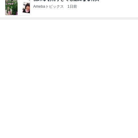
Amebaトピックス
1日前
トップブロガーランキング
インテリア&DIY
ペット
1
1
おうちと暮らしのレシ
しろとくろしろ
ピ 〜HOME&LIFE〜
たまねぎ
yuki (ドキ子）
2
2
ほんとうに必要な物し
母さんは今日も世
か持たない暮らし◆Ke
やく
ep Life Simple◆〜イ
yukiko
藤緒 ミルカ
ンテリアのきろく〜
3
3
１００均・カルディ大
白柴 『きなこ』 
好き！食いしん坊☆き
楽ブログ
らりん☆のブログ
☆きらりん☆
ひろ☆みき
もっと見る