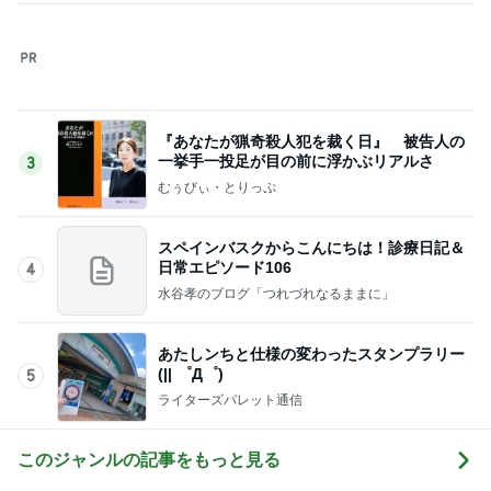
はしのえみ 歯医者が苦手な親子
Amebaトピックス
1日前
記事を読む
投資方針に合う企業のみ買う決意
Amebaトピックス
1日前
毎日大変な子供達のランチの準備
Amebaトピックス
1日前