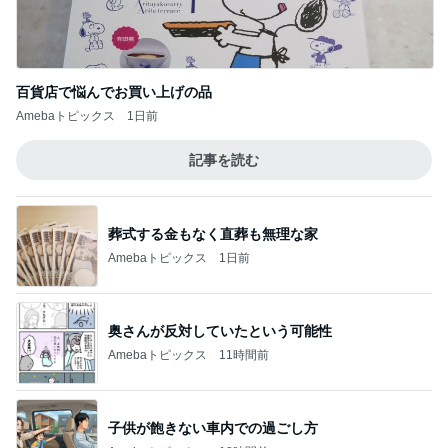
旅のグッズをとりあえず2枚購入
Amebaトピックス
22時間前
記事を読む
父が不在で小二男児が入れたお弁当
Amebaトピックス
1日前
ジャンル人気記事ランキング
映画レビュー
たまさんのおすすめNetflixドラマ「鉄槌教
師」は、もっと見たいもっと見たい！なんで1
1