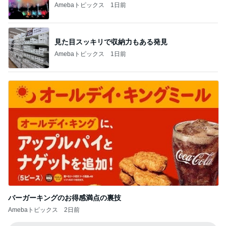
原田龍二の妻 収穫した甘いトマト
Amebaトピックス
22時間前
記事を読む
悪気はないがお願いを忘れる義母
Amebaトピックス
1日前
次世代掃除機がやってきた！！
Amebaトピックス
14時間前
親子レクで見た大変そうなお母さん
Amebaトピックス
1日前