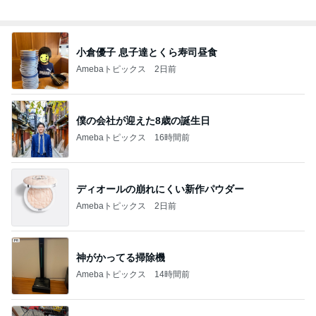
総合ランキング
すべて見る
1
2
3
市川團十郎白
小林麻央
だいたひかる
桃
クロ
猿
急上昇ランキング
すべて見る
1
2
3
4
5
木村直人
BEYOOOOO
美川憲一
吉岡淳
水森かおり
NDS
新登場ランキング
すべて見る
1
2
3
4
5