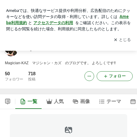
Magician-KAZのブログ
アプリをダウンロードして
ブログの更新通知
を受け取りまし
開く
ょう。
Magician-KAZのブログ
Magician-KAZ マジシャン・カズ のブログです。 よろしくです!!
50
718
フォロー
フォロワー
投稿
一覧
人気
画像
テーマ