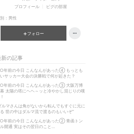
プロフィール
ピグの部屋
別：
男性
フォロー
最新の記事
○年前の今日 こんなんがあった④ もっとも
いサッカー大会の決勝戦で何が起きた？
○年前の今日 こんなんがあった③ 大阪万博
幕 太陽の塔にヘヘ～ッと冷やかし混じりの嘆
！
ダルマさんは角がないから転んでもすぐに元に
る 世の中はダルマ流で渡るのもいいぞ”
○年前の今日 こんなんがあった② 青函トン
ル開通 実はその翌日のこと…