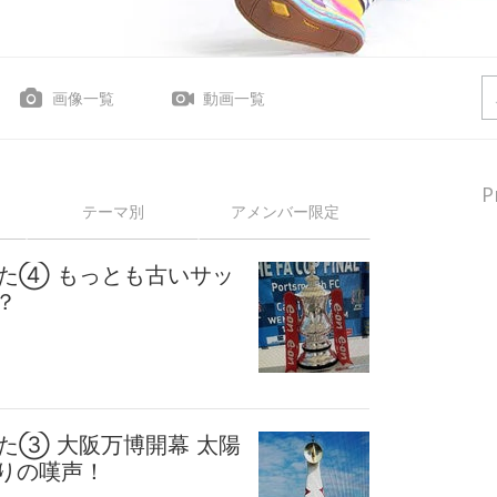
画像一覧
動画一覧
P
テーマ別
アメンバー限定
った④ もっとも古いサッ
？
た③ 大阪万博開幕 太陽
りの嘆声！