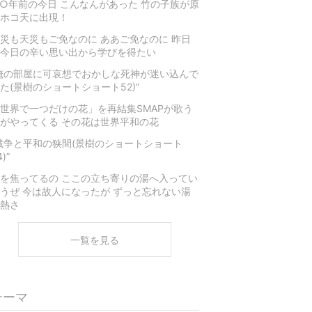
○年前の今日 こんなんがあった 竹の子族が原
ホコ天に出現！
災も天災もご免なのに ああご免なのに 昨日
今日の辛い思い出から学びを得たい
俺の部屋に可哀想でおかしな死神が迷い込んで
た(景樹のショートショート52)”
世界で一つだけの花」を再結集SMAPが歌う
がやってくる その花は世界平和の花
戦争と平和の狭間(景樹のショートショート
)”
を焦ってるの ここの立ち寄りの湯へ入ってい
うぜ 今は故人になったが ずっと忘れない湯
熱さ
一覧を見る
テーマ