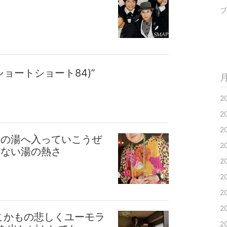
ブ
ョートショート84)”
2
2
2
りの湯へ入っていこうぜ
2
れない湯の熱さ
2
2
2
2
こかもの悲しくユーモラ
2