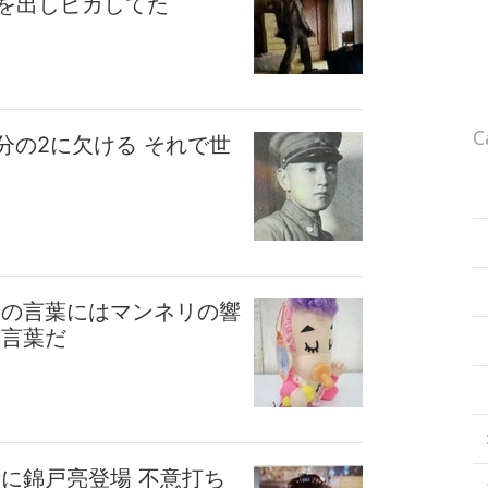
を出しピカしてた
C
分の2に欠ける それで世
この言葉にはマンネリの響
の言葉だ
に錦戸亮登場 不意打ち