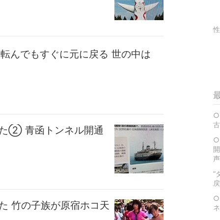
性
ら転んでもすぐに元に戻る 世の中は
○
古
った② 青函トンネル開通
○
開
声
”
戻
○
た 竹の子族が原宿ホコ天
ネ