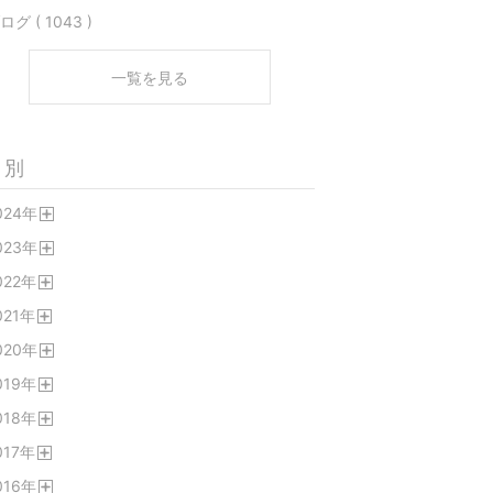
ログ ( 1043 )
一覧を見る
月別
024
年
開
023
年
く
開
022
年
く
開
021
年
く
開
020
年
く
開
019
年
く
開
018
年
く
開
017
年
く
開
016
年
く