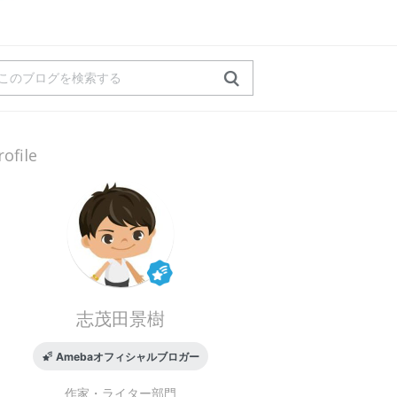
rofile
志茂田景樹
Amebaオフィシャルブロガー
作家・ライター
部門