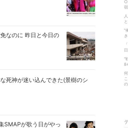
○
宿
人
と
”
免なのに 昨日と今日の
き
「
日
”
84
何
こ
しな死神が迷い込んできた(景樹のシ
の
集SMAPが歌う日がやっ