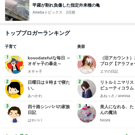
甲羅が割れ負傷した指定外来種の亀
Amebaトピックス
2日前
トップブロガーランキング
子育て
美容
1
1
kosodatefulな毎日 ～
（旧アカウント）
オギャ子の暴走～
ブログ【アラフォ
社売却セカンドラ
オギャ子
エマの日記
フ】
2
2
日曜日は９時まで寝た
リトルミニマリス
い。
ビューティコラム 
little minimalist'
あべかわ
あねっさ／anessa
uty colum
3
3
四十路シンパパの家族
美人になれる、た
日記
んの魔法
はやパパ
hiromi