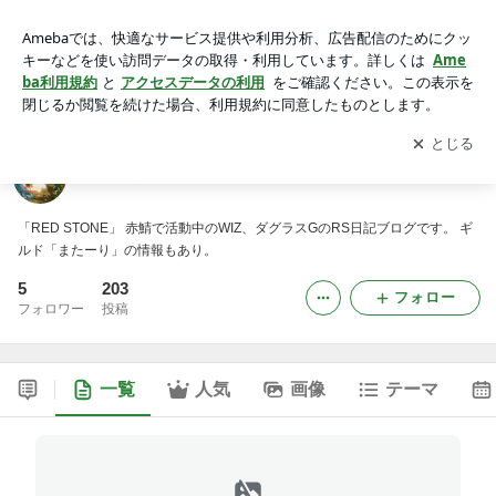
またーり
アプリをダウンロードして
ブログの更新通知
を受け取りまし
開く
ょう。
またーり
「RED STONE」 赤鯖で活動中のWIZ、ダグラスGのRS日記ブログです。 ギ
ルド「またーり」の情報もあり。
5
203
フォロー
フォロワー
投稿
一覧
人気
画像
テーマ