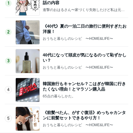
話の内容
1
進撃のおはるさん〜家づくり失敗したけど私は元気
です〜
《40代》夏の一泊二日の旅行に便利すぎたお
洋服！
2
おうちと暮らしのレシピ 〜HOME&LIFE〜
40代になって頭皮が気になるのって恥ずかし
い？
3
おうちと暮らしのレシピ 〜HOME&LIFE〜
韓国旅行もキャンセル？こはぎが韓国に行き
たくない理由！とマラソン購入品
4
65点の暮らしかた。
《前髪ぺたん、がすぐ復活》めっちゃカンタ
ンに前髪セットできるやり方！
5
おうちと暮らしのレシピ 〜HOME&LIFE〜