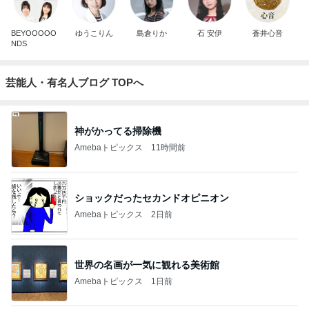
BEYOOOOO
ゆうこりん
島倉りか
石 安伊
蒼井心音
NDS
芸能人・有名人ブログ TOPへ
神がかってる掃除機
Amebaトピックス
11時間前
ショックだったセカンドオピニオン
Amebaトピックス
2日前
世界の名画が一気に観れる美術館
Amebaトピックス
1日前