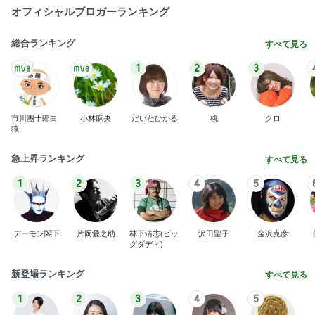
オフィシャルブロガーランキング
総合ランキング
すべて見る
1
2
3
市川團十郎白
小林麻央
だいたひかる
桃
クロ
猿
急上昇ランキング
すべて見る
1
2
3
4
5
デーモン閣下
片岡愛之助
林下清志(ビッ
沢田聖子
金沢克彦
グダディ)
新登場ランキング
すべて見る
1
2
3
4
5