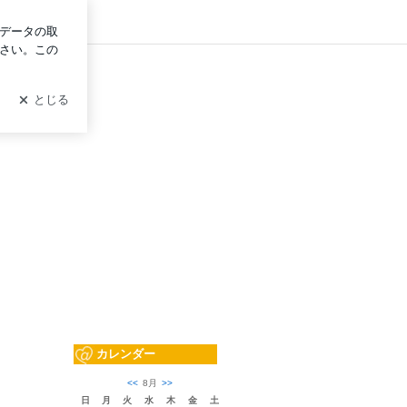
ン
カレンダー
<<
8月
>>
日
月
火
水
木
金
土