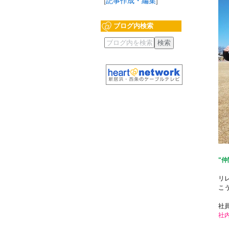
[
記事作成・編集
]
ブログ内検索
"
リ
こ
社
社