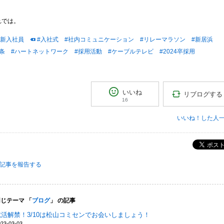
れでは。
#新入社員
#入社式
#社内コミュニケーション
#リレーマラソン
#新居浜
条
#ハートネットワーク
#採用活動
#ケーブルテレビ
#2024卒採用
いいね
リブログする
16
いいね！した人
ポス
記事を報告する
じテーマ 「
ブログ
」 の記事
就活解禁！3/10は松山コミセンでお会いしましょう！
023-03-03