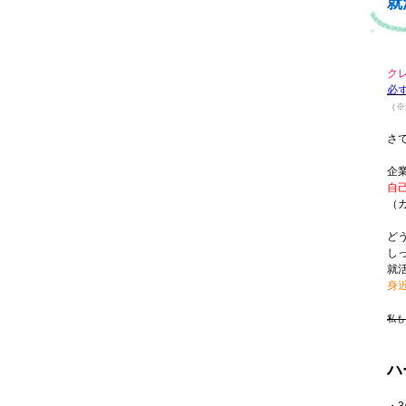
就
ク
必
（※
さ
企
自
（
ど
し
就
身
私も
ハ