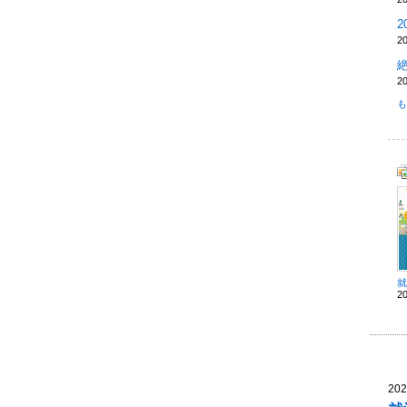
2
2
も
2
202