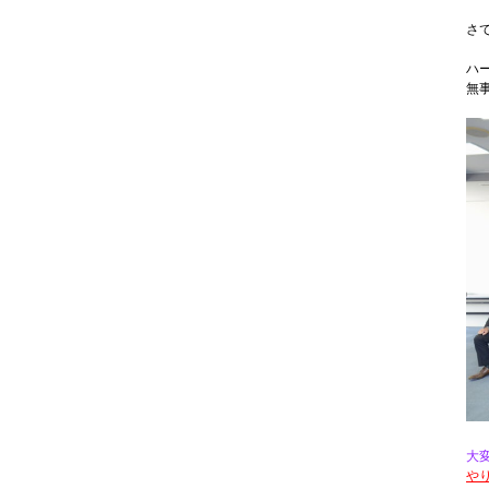
さ
ハ
無
大
や