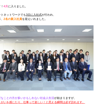
て！
4月
に入りました。
ートネットワークでも
3日に入社式
が行われ、
事、
2名の新入社員
を迎えいれました。
変なことの方が多いかもしれない社会人生活
が始まりますが、
りがいを感じたり、仕事って楽しい！と思える瞬間は必ず訪れます。