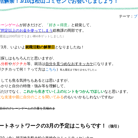
活解禁！3/10は松山コミセンでお会いしましょう！
テーマ：
ブ
レーンゲーム
が好きだけど、
「好き＝得意」
と錯覚して、
ず想定以上のお金を使ってしまう
総務課の岡部です。
最近は200円分でうまい棒4本ゲットしました）
て3月、いよいよ
就職活動の解禁日
となりましたね！
業探しはもちろんだと思いますが、
己分析
や
ガクチカ
等、就活は
自分を見つめなおすキッカケ
になります。
ガクチカって何！？って方は
こちら
）
私も最近まで知りませんでした←
うしても焦る気持ちもあるとは思いますが、
っかりと自分の特徴・強み等を理解して、
活だけでなく、
これから生きていく上のヒントをつかんでほしい
なと思います。
近な友達や親に自分のことを聞いてみる
のもいいかもしれないですね♪
自分のクレーンゲームの力量を見極めま
ートネットワークの3月の予定はこちらです！
（強引）