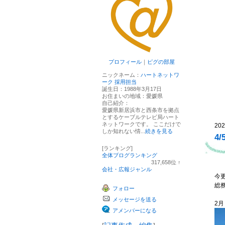
プロフィール
｜
ピグの部屋
ニックネーム：
ハートネットワ
ーク 採用担当
誕生日：
1988年3月17日
お住まいの地域：
愛媛県
自己紹介：
愛媛県新居浜市と西条市を拠点
とするケーブルテレビ局ハート
ネットワークです。 ここだけで
202
しか知れない情...
続きを見る
4
[ランキング]
全体ブログランキング
317,658
位
↑
ラ
会社・広報ジャンル
ン
今
キ
総
フォロー
ン
グ
メッセージを送る
上
2月
昇
アメンバーになる