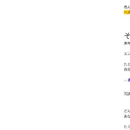
色
一
来
エ
た
自
…
冗
ど
あ
た