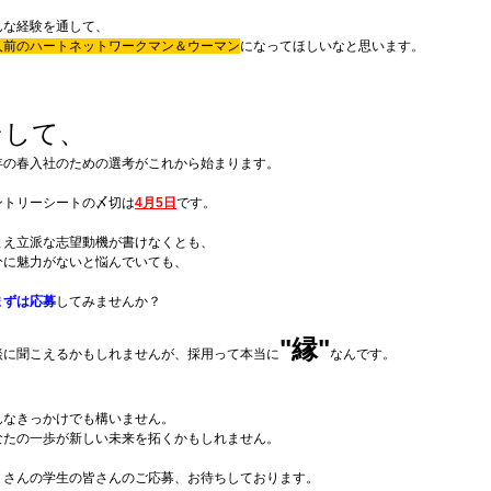
んな経験を通して、
人前のハートネットワークマン＆ウーマン
になってほしいなと思います。
そして、
年の春入社のための選考がこれから始まります。
ントリーシートの〆切は
4月5日
です。
とえ立派な志望動機が書けなくとも、
分に魅力がないと悩んでいても、
まずは応募
してみませんか？
"縁"
談に聞こえるかもしれませんが、採用って本当に
なんです。
んなきっかけでも構いません。
なたの一歩が新しい未来を拓くかもしれません。
くさんの学生の皆さんのご応募、お待ちしております。