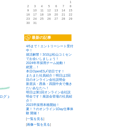
1
2
3
4
5
6
7
8
9
10
11
12
13
14
15
16
17
18
19
20
21
22
23
24
25
26
27
28
29
30
31
最新の記事
4/5まで！エントリーシート受付
中！
就活解禁！3/10は松山コミセン
でお会いしましょう！
2024年卒採用チーム始動！
絶賛…！
本日OpenES〆切日です！
またまた社員紹介！明日は2回
目のオンライン会社説明会
新居浜・西条・四国中央で働き
たいあなたへ！
明日は第1回オンライン会社説
明会です！座談会登場の社員紹
ログ
介！
2023卒採用本格開始！
夏！？のオンライン1Day仕事体
験 開催！
[
一覧を見る
]
[
画像一覧を見る
]