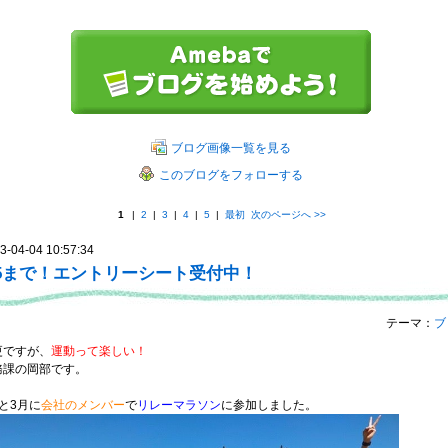
ブログ画像一覧を見る
このブログをフォローする
1
|
2
|
3
|
4
|
5
|
最初
次のページへ
>>
3-04-04 10:57:34
/5まで！エントリーシート受付中！
テーマ：
ブ
更ですが、
運動って楽しい！
務課の岡部です。
と3月に
会社のメンバー
で
リレーマラソン
に参加しました。