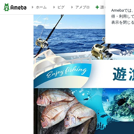
誰もいない30秒で
ホーム
ピグ
アメブロ
ビワマス超絶ウマイ‼️( ビワマスガイド関根健太さん ビワマスト