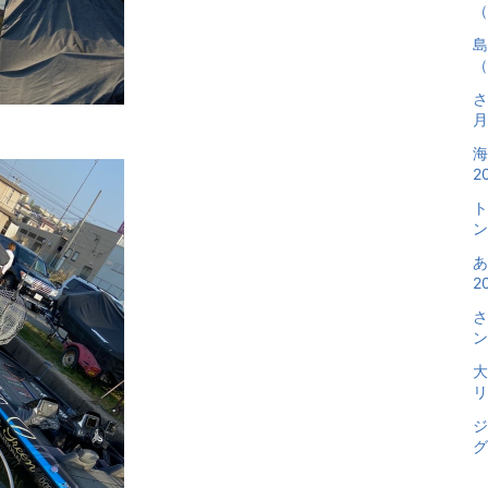
（
島
（
さ
月
2
ト
ン
2
さ
ン
大
リ
ジ
グ