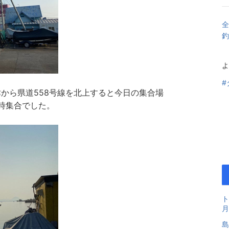
全
釣
よ
#
から県道558号線を北上すると今日の集合場
時集合でした。
ト
月
島