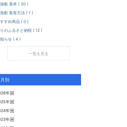
漁船 基本 ( 30 )
漁船 集客方法 ( 1 )
すすめ商品 ( 0 )
りのふるさと納税 ( 12 )
知らせ ( 4 )
一覧を見る
月別
026
年
開
025
年
く
開
024
年
く
開
023
年
く
開