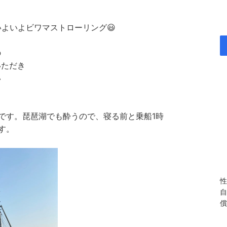
いよいよビワマストローリング😃
の
いただき
い
です。琵琶湖でも酔うので、寝る前と乗船1時
す。
性
自
償