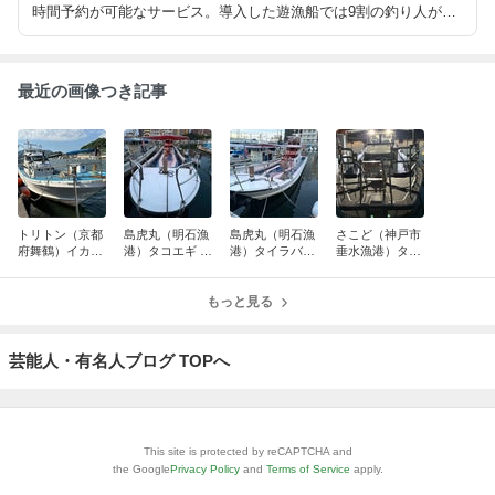
時間予約が可能なサービス。導入した遊漁船では9割の釣り人がネ
ット予約を利用しました。5分ほどで予約フォームが作成でき、ホ
ームページにリンクを貼るだけで開始できます。 https://fishbank.j
p/
最近の画像つき記事
トリトン（京都
島虎丸（明石漁
島虎丸（明石漁
さこど（神戸市
府舞鶴）イカメ
港）タコエギ 2
港）タイラバ
垂水漁港）タイ
タル 2026年6
026年6月13日
2026年5月9日
ラバ 2026年5
月28日（日）
（土）
（土）
月5日（火）
もっと見る
芸能人・有名人ブログ TOPへ
This site is protected by reCAPTCHA and
the Google
Privacy Policy
and
Terms of Service
apply.