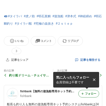
#
タイラバ
#
虎ノ助
#
明石真鯛
#
遊漁船
#
津本式
#
神経締め
#
明石
鯛釣り
#
タイラバ船
#
究極の血抜き
#
２ｓｔｅｐ
いいね
コメント
リブログ
3
記事を報告する
記事をシェア
前の記事
次の記事
釣り船ドリーム・チェイサー
明石の釣り船「リタックル」
気に入ったらフォロー
（東舞鶴） 2020年7月11日
タイラバ 2020年6月26日
会員登録は不要です
fishbank【無料の遊漁船専用ネット予約フォーム】
フォロー
fishbank
船長も釣り人も無料の遊漁船専用ネット予約システムfishbankは24