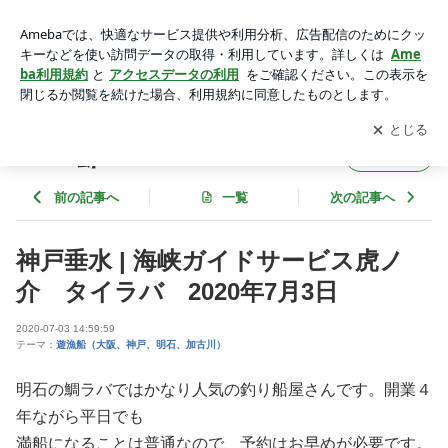
神戸垂水 | 海峡ガイドサービス虎ノ介 タイラバ 2020年7月
3日 | fishbank【無料の遊漁船専用ネット予約フォーム】
アプリをダウンロードして
ブログの更新通知
を受け取りまし
開く
ょう。
fishbank【無料の遊漁船専用ネット予約フォ
フォロー
ーム】
前の記事へ
一覧
次の記事へ
神戸垂水 | 海峡ガイドサービス虎ノ
介 タイラバ 2020年7月3日
2020-07-03 14:59:59
テーマ：
遊漁船（大阪、神戸、明石、加古川）
明石の鯛ラバではかなり人気の釣り船屋さんです。開業４
年ながら平日でも
満船になることは普通なので、予約はお早めが必要です。