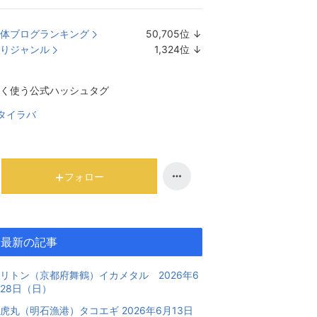
体ブログランキング
50,705
位
↓
ラ
りジャンル
1,324
位
↓
ン
ラ
キ
ン
く使う公式ハッシュタグ
ン
キ
グ
ン
タイラバ
下
グ
降
下
降
フォロー
最新の記事
リトン（京都府舞鶴）イカメタル 2026年6
28日（日）
虎丸（明石漁港）タコエギ 2026年6月13日