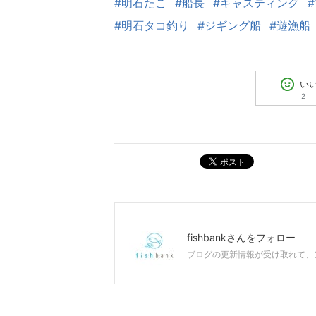
#明石たこ
#船長
#キャスティング
#明石タコ釣り
#ジギング船
#遊漁船
い
2
ポスト
fishbank
さんをフォロー
ブログの更新情報が受け取れて、