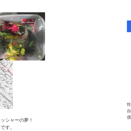
性
自
償
ィッシャーの夢！
」です。