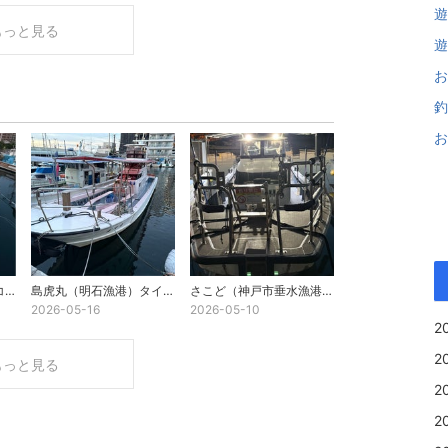
遊
もっと見る
遊
お
釣
お
島虎丸（明石漁港）タコエギ 2026年6月13日（土）
島虎丸（明石漁港）タイラバ 2026年5月9日（土）
さこど（神戸市垂水漁港）タイラバ 2026年5月5日（火）
2026-05-16
2026-05-10
2
2
もっと見る
2
2