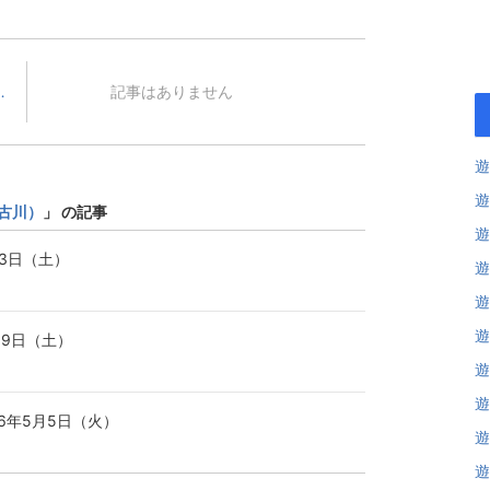
バ 2020年6月26日
記事はありません
遊
遊
古川）
」 の記事
遊
13日（土）
遊
遊
遊
月9日（土）
遊
遊
6年5月5日（火）
遊
遊