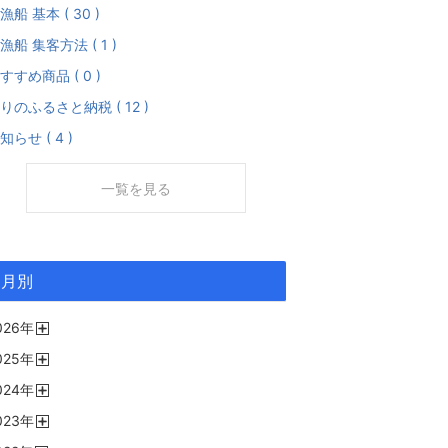
漁船 基本 ( 30 )
漁船 集客方法 ( 1 )
すすめ商品 ( 0 )
りのふるさと納税 ( 12 )
知らせ ( 4 )
一覧を見る
月別
026
年
開
025
年
く
開
024
年
く
開
023
年
く
開