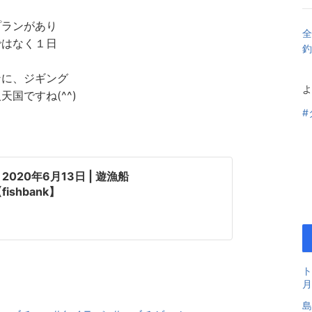
プランがあり
全
ではなく１日
釣
ンに、ジギング
よ
国ですね(^^)
#
20年6月13日 | 遊漁船
shbank】
ト
月
島