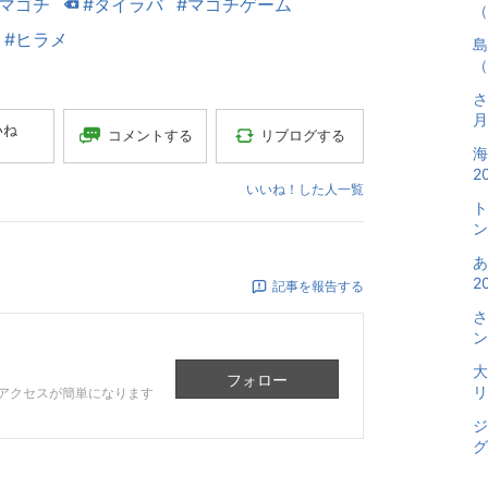
#マゴチ
#タイラバ
#マゴチゲーム
（
#ヒラメ
島
（
さ
月
いね
コメントする
リブログする
2
いいね！した人一覧
ト
ン
2
記事を報告する
さ
ン
大
フォロー
リ
アクセスが簡単になります
ジ
グ