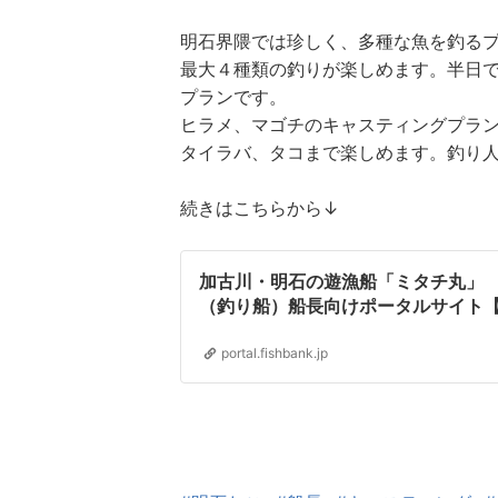
明石界隈では珍しく、多種な魚を釣る
最大４種類の釣りが楽しめます。半日
プランです。
ヒラメ、マゴチのキャスティングプラ
タイラバ、タコまで楽しめます。釣り人天
続きはこちらから↓
加古川・明石の遊漁船「ミタチ丸」 20
（釣り船）船長向けポータルサイト【fi
portal.fishbank.jp