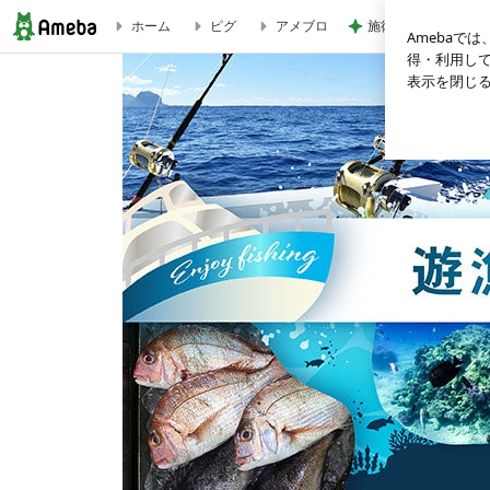
施術タオルを裏返し
ホーム
ピグ
アメブロ
加古川・明石の遊漁船「ミタチ丸」 タコエギ、ジギング、タイラバ