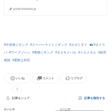
船長向けポータルサイト
【fishbank】
portal.fishbank.jp
#
中深海ジギング
#
スーパーライトジギング
#
カガミダイ
#
タイラ
バ
#
ワープゾーン
#
青物ジギング
#
タヌキメバル
#
イカメタル
#
経営
相談
#
柔軟な対応
いいね
コメント
リブログ
1
記事を報告する
記事をシェア
前の記事
次の記事