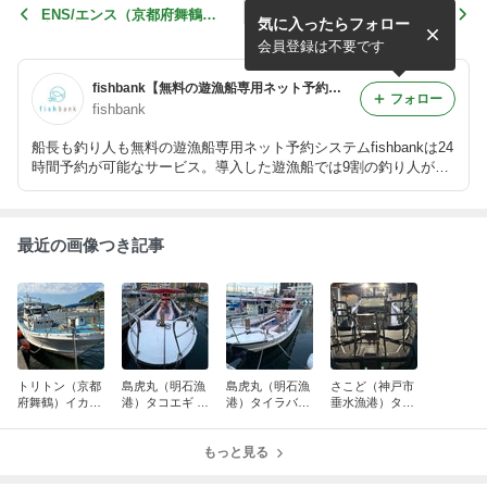
ENS/エンス（京都府舞鶴
釣り船ドリーム・チェイサー
気に入ったらフォロー
市）中深海ジギング 202
（東舞鶴） 2020年7月11日
0年8月16日
会員登録は不要です
fishbank【無料の遊漁船専用ネット予約フォーム】
フォロー
fishbank
船長も釣り人も無料の遊漁船専用ネット予約システムfishbankは24
時間予約が可能なサービス。導入した遊漁船では9割の釣り人がネ
ット予約を利用しました。5分ほどで予約フォームが作成でき、ホ
ームページにリンクを貼るだけで開始できます。 https://fishbank.j
p/
最近の画像つき記事
トリトン（京都
島虎丸（明石漁
島虎丸（明石漁
さこど（神戸市
府舞鶴）イカメ
港）タコエギ 2
港）タイラバ
垂水漁港）タイ
タル 2026年6
026年6月13日
2026年5月9日
ラバ 2026年5
月28日（日）
（土）
（土）
月5日（火）
もっと見る