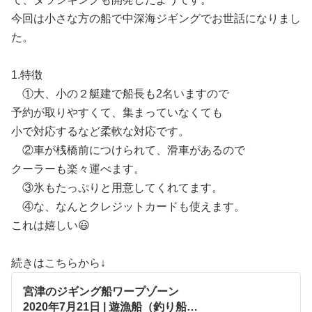
今回は小さな方の船で中深海ジギングでお世話になりまし
た。
1.特徴
①大、小の２艇建で船長も2名いますので
予約が取りやすくて、集まっていなくても
小で対応するなど柔軟な対応です。
②車が桟橋前につけられて、滑車があるので
クーラーも楽々運べます。
③氷もたっぷりと用意してくれてます。
④な、なんとクレジットカードも使えます。
これは嬉しい😃
続きはこちらから↓
宮津のジギング船ワープゾーン
2020年7月21日 | 遊漁船（釣り船）