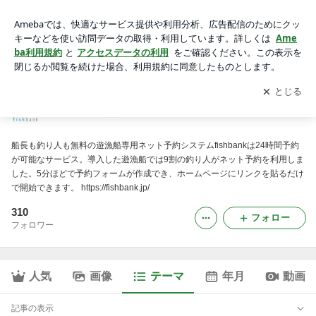
fishbank【無料の遊漁船専用ネット予約フォーム】
アプリをダウンロードして
ブログの更新通知
を受け取りまし
開く
ょう。
fishbank【無料の遊漁船専用ネット予約フォーム】
船長も釣り人も無料の遊漁船専用ネット予約システムfishbankは24時間予約
が可能なサービス。導入した遊漁船では9割の釣り人がネット予約を利用しま
した。5分ほどで予約フォームが作成でき、ホームページにリンクを貼るだけ
で開始できます。 https://fishbank.jp/
310
フォロー
フォロワー
人気
画像
テーマ
年月
動画
記事の表示