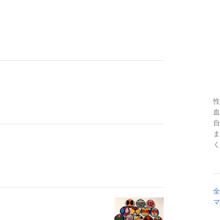
性
血
自
ま
く
全
マ