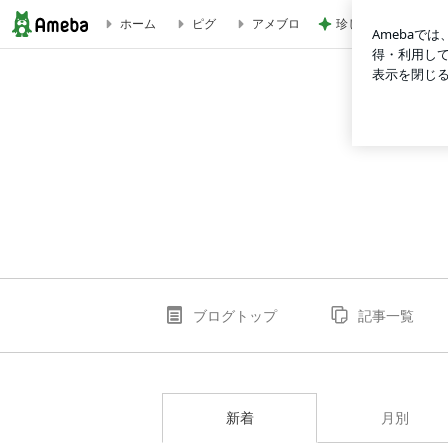
珍しい静かにの看板
ホーム
ピグ
アメブロ
ブログ記事一覧｜マイホーム新築in青森市 〜炭の家〜
ブログトップ
記事一覧
新着
月別