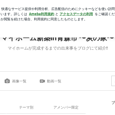
を集めた本
芸能人ブログ
人気ブログ
新規登録
ログ
マイホーム新築in青森市 〜炭の家〜
マイホームが完成するまでの出来事をブログにて紹介❗️
画像一覧
動画一覧
プ
テーマ別
アメンバー限定