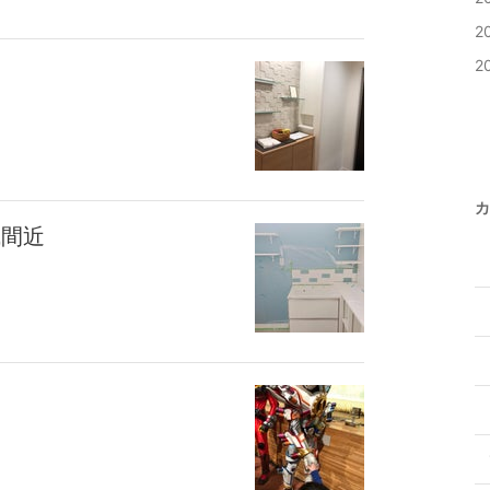
2
2
カ
成間近
た