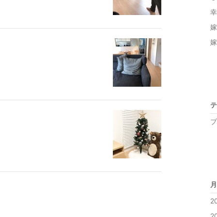
幸
嫁
嫁
テ
ブ
月
2
2