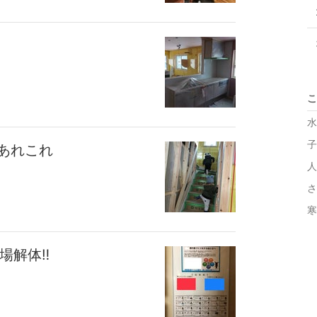
こ
水
あれこれ
人
さ
寒
解体‼︎