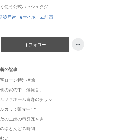
く使う公式ハッシュタグ
ン
グ
新築戸建
#マイホーム計画
上
昇
フォロー
新の記事
宅ローン特別控除
朝の家の中 爆発音。
ルファホーム青森のチラシ
ルカリで販売中^_^
だの主婦の愚痴ぼやき
のほとんどの時間
むい