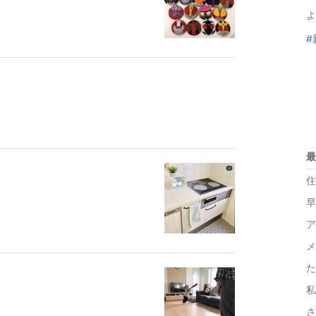
よ
#
最
住
早
ア
メ
た
私
さ