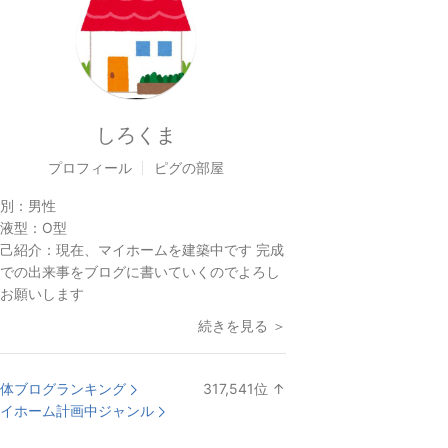
しろくま
プロフィール
ピグの部屋
別：
男性
液型：
O型
己紹介：
現在、マイホームを建築中です 完成
での出来事をブログに書いていくのでよろし
お願いします
続きを見る ＞
体ブログランキング
317,541
位
↑
ラ
イホーム計画中ジャンル
ン
キ