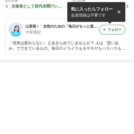
前の記事
次の記事
主催者として前代未聞!?レポ
「お祓い」と「エネルギー充
気に入ったらフォロー
はどうした!?
電」
会員登録は不要です
山形発！ 女性のための「毎日がもっと楽しくなる」カウンセラーブログ
フォロー
中井亜紀
「現実は変わらない」とあきらめていませんか？ 人は「思い込
み」でできているもの。毎日のイライラもモヤモヤもハラハラも、
あなたの「思い込み」のせいかも？ この「思い込み」を変えて、
現実を変える！ 毎日を楽しく過ごすヒントを一緒に探しましょう♪