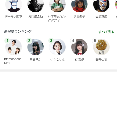
デーモン閣下
片岡愛之助
林下清志(ビッ
沢田聖子
金沢克彦
グダディ)
新登場ランキング
すべて見る
1
2
3
4
5
BEYOOOOO
島倉りか
ゆうこりん
石 安伊
蒼井心音
NDS