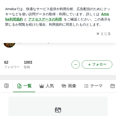
yulax整体院blog
アプリをダウンロードして
ブログの更新通知
を受け取りまし
開く
ょう。
yulax整体院blog
62
1003
フォロー
フォロワー
投稿
一覧
人気
画像
テーマ