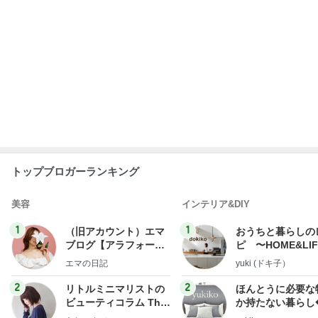
トップブロガーランキング
美容
インテリア&DIY
1
1
（旧アカウント）エマ
おうちと暮らしの
ブログ【アラフォー会
ピ 〜HOME&LI
社売却セカンドライ
エマの日記
yuki (ドキ子）
フ】
2
2
リトルミニマリストの
ほんとうに必要な
ビューティコラム The
か持たない暮らし
little minimalist's bea
ep Life Simple