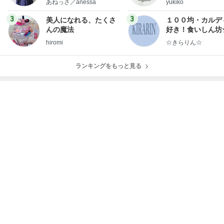
あねっさ／anessa
yukiko
uty colum
ンテリアのきろく
3
3
美人になれる、たくさ
１００均・カルデ
んの魔法
好き！食いしん坊
らりん☆のブログ
hiromi
☆きらりん☆
ランキングをもっと見る