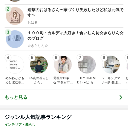
2
進撃のおはるさん〜家づくり失敗したけど私は元気で
す〜
おはる
3
１００均・カルディ大好き！食いしん坊☆きらりん☆
のブログ
☆きらりん☆
4
5
6
7
8
めがねとかも
65点の暮らし
元祖サロネー
HEY OMEM
ワーキングマ
めと北欧暮ら
かた。
ゼ マダム市川
E！〜0からの
ザー的 整理収
（
し
のほのぼのブ
家づくり〜
納 ＆ 北欧イン
ログ
テリア
もっと見る
ジャンル人気記事ランキング
インテリア・暮らし