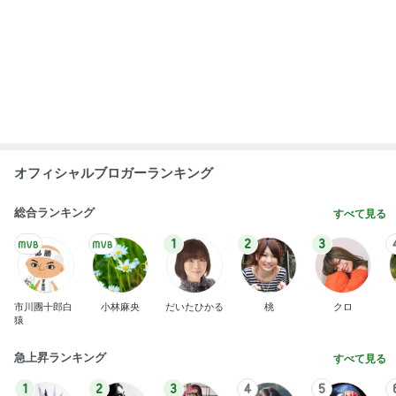
オフィシャルブロガーランキング
総合ランキング
すべて見る
1
2
3
市川團十郎白
小林麻央
だいたひかる
桃
クロ
猿
急上昇ランキング
すべて見る
1
2
3
4
5